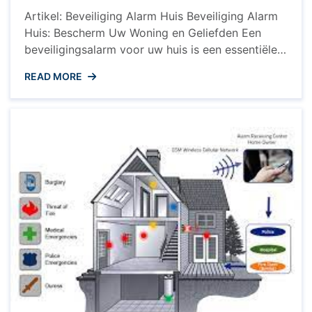
Artikel: Beveiliging Alarm Huis Beveiliging Alarm
Huis: Bescherm Uw Woning en Geliefden Een
beveiligingsalarm voor uw huis is een essentiële
investering om uw woning en dierbaren te
READ MORE
beschermen tegen inbraak en ongewenste
indringers. Met de toenemende bezorgdheid over
veiligheid, is het installeren van een betrouwbaar
alarmsysteem een verstandige keuze die
gemoedsrust biedt. Voordelen van een ...