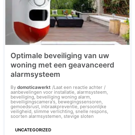
Optimale beveiliging van uw
woning met een geavanceerd
alarm­systeem
op
By
domoticawerkt
Laat een reactie achter
Optimale
aanbevelingen voor installatie
,
alarmsysteem
,
beveiliging
beveiliging
,
beveiliging woning alarm
,
van
beveiligingscamera's
,
bewegingssensoren
,
uw
gemoedsrust
,
inbraakpreventie
,
persoonlijke
woning
veiligheid
,
slimme verlichting
,
snelle respons
,
met
soorten alarmsystemen
,
stevige sloten
een
geavanceerd
UNCATEGORIZED
alarm­