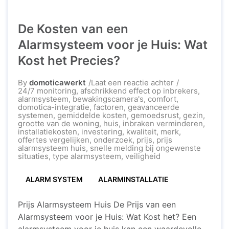
De Kosten van een
Alarmsysteem voor je Huis: Wat
Kost het Precies?
op
By
domoticawerkt
Laat een reactie achter
De
24/7 monitoring
,
afschrikkend effect op inbrekers
,
Kosten
alarmsysteem
,
bewakingscamera's
,
comfort
,
van
domotica-integratie
,
factoren
,
geavanceerde
een
systemen
,
gemiddelde kosten
,
gemoedsrust
,
gezin
,
Alarmsysteem
grootte van de woning
,
huis
,
inbraken verminderen
,
voor
installatiekosten
,
investering
,
kwaliteit
,
merk
,
je
offertes vergelijken
,
onderzoek
,
prijs
,
prijs
Huis:
alarmsysteem huis
,
snelle melding bij ongewenste
Wat
situaties
,
type alarmsysteem
,
veiligheid
Kost
het
ALARM SYSTEM
ALARMINSTALLATIE
Precies?
Prijs Alarmsysteem Huis De Prijs van een
Alarmsysteem voor je Huis: Wat Kost het? Een
alarmsysteem voor je huis kan een waardevolle