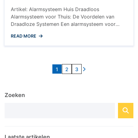
Artikel: Alarmsysteem Huis Draadloos
Alarmsysteem voor Thuis: De Voordelen van
Draadloze Systemen Een alarmsysteem voor
thuis is een essentiële investering in de veiligheid
READ MORE
van uw woning en uw gezin. Tegenwoordig
kiezen steeds meer mensen voor draadloze
alarmsystemen vanwege hun gemak, flexibiliteit
en betrouwbaarheid. Voordelen van een
Berichten
Draadloos Alarmsysteem: Eenvoudige Installatie:
1
2
3
paginering
Draadloze alarmsystemen zijn eenvoudig te ...
Zoeken
Laatste artikelen