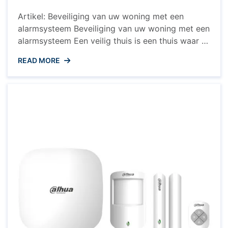
systeem
Artikel: Beveiliging van uw woning met een
alarmsysteem Beveiliging van uw woning met een
alarmsysteem Een veilig thuis is een thuis waar u
zich op uw gemak voelt, wetende dat uw
READ MORE
eigendommen en dierbaren beschermd zijn. Een
effectieve manier om de beveiliging van uw
woning te versterken, is door het installeren van
een alarmsysteem. Waarom ...