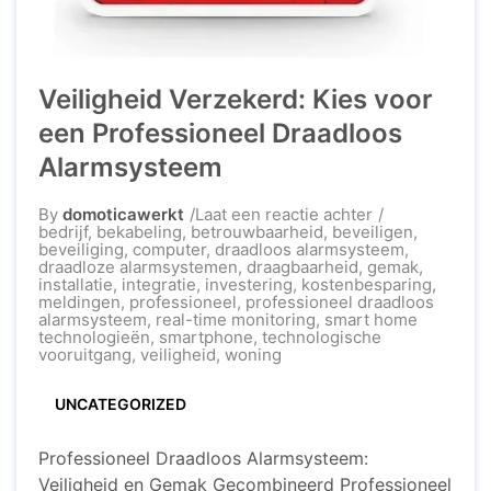
Veiligheid Verzekerd: Kies voor
een Professioneel Draadloos
Alarmsysteem
op
By
domoticawerkt
Laat een reactie achter
Veiligheid
bedrijf
,
bekabeling
,
betrouwbaarheid
,
beveiligen
,
Verzekerd:
beveiliging
,
computer
,
draadloos alarmsysteem
,
Kies
draadloze alarmsystemen
,
draagbaarheid
,
gemak
,
voor
installatie
,
integratie
,
investering
,
kostenbesparing
,
een
meldingen
,
professioneel
,
professioneel draadloos
Professioneel
alarmsysteem
,
real-time monitoring
,
smart home
Draadloos
technologieën
,
smartphone
,
technologische
Alarmsysteem
vooruitgang
,
veiligheid
,
woning
UNCATEGORIZED
Professioneel Draadloos Alarmsysteem:
Veiligheid en Gemak Gecombineerd Professioneel