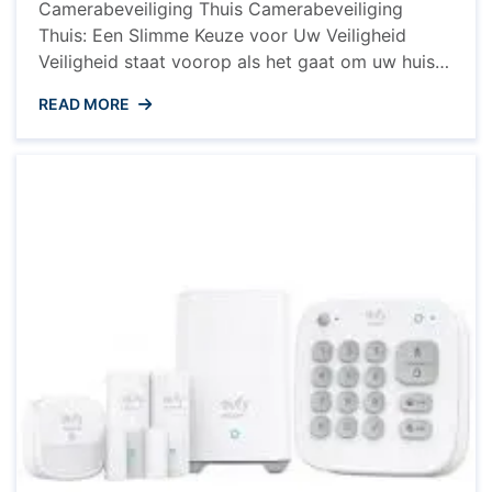
Camerabeveiliging Thuis Camerabeveiliging
Thuis: Een Slimme Keuze voor Uw Veiligheid
Veiligheid staat voorop als het gaat om uw huis
en uw dierbaren. Camerabeveiliging thuis is een
READ MORE
effectieve manier om uw eigendom te
beschermen en gemoedsrust te bieden, of u nu
thuis bent of onderweg. Met de technologische
ontwikkelingen van vandaag zijn
beveiligingscamera’s slimmer en geavanceerder ...