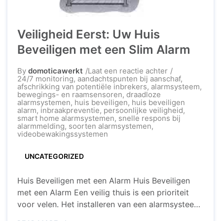
Veiligheid Eerst: Uw Huis
Beveiligen met een Slim Alarm
op
By
domoticawerkt
Laat een reactie achter
Veiligheid
24/7 monitoring
,
aandachtspunten bij aanschaf
,
Eerst:
afschrikking van potentiële inbrekers
,
alarmsysteem
,
Uw
bewegings- en raamsensoren
,
draadloze
Huis
alarmsystemen
,
huis beveiligen
,
huis beveiligen
Beveiligen
alarm
,
inbraakpreventie
,
persoonlijke veiligheid
,
met
smart home alarmsystemen
,
snelle respons bij
een
alarmmelding
,
soorten alarmsystemen
,
Slim
videobewakingssystemen
Alarm
UNCATEGORIZED
Huis Beveiligen met een Alarm Huis Beveiligen
met een Alarm Een veilig thuis is een prioriteit
voor velen. Het installeren van een alarmsysteem
kan een effectieve manier zijn om uw huis te