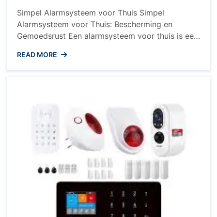
Simpel Alarmsysteem voor Thuis Simpel
Alarmsysteem voor Thuis: Bescherming en
Gemoedsrust Een alarmsysteem voor thuis is een
essentiële investering om uw woning te
READ MORE
beschermen tegen inbraak en ongewenste
indringers. Met de opkomst van slimme
technologieën zijn er tegenwoordig eenvoudige
en betaalbare oplossingen beschikbaar die u
gemoedsrust bieden, zelfs als u niet thuis bent.
Voordelen van ...