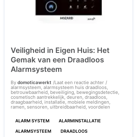
Veiligheid in Eigen Huis: Het
Gemak van een Draadloos
Alarmsysteem
op
By
domoticawerkt
Laat een reactie achter
Veiligheid
alarmsysteem
,
alarmsysteem huis draadloos
,
in
betrouwbaarheid
,
beveiliging
,
bewegingsdetectie
,
Eigen
cosmetisch aantrekkelijk
,
deuren
,
draadloos
,
Huis:
draagbaarheid
,
installatie
,
mobiele meldingen
,
Het
ramen
,
sensoren
,
uitbreidbaarheid
,
voordelen
Gemak
van
ALARM SYSTEM
ALARMINSTALLATIE
een
Draadloos
Alarmsysteem
ALARMSYSTEEM
DRAADLOOS