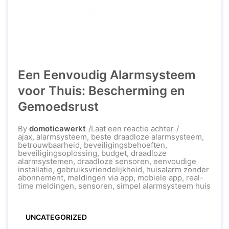
Een Eenvoudig Alarmsysteem
voor Thuis: Bescherming en
Gemoedsrust
op
By
domoticawerkt
Laat een reactie achter
Een
ajax
,
alarmsysteem
,
beste draadloze alarmsysteem
,
Eenvoudig
betrouwbaarheid
,
beveiligingsbehoeften
,
Alarmsysteem
beveiligingsoplossing
,
budget
,
draadloze
voor
alarmsystemen
,
draadloze sensoren
,
eenvoudige
Thuis:
installatie
,
gebruiksvriendelijkheid
,
huisalarm zonder
Bescherming
abonnement
,
meldingen via app
,
mobiele app
,
real-
en
time meldingen
,
sensoren
,
simpel alarmsysteem huis
Gemoedsrust
UNCATEGORIZED