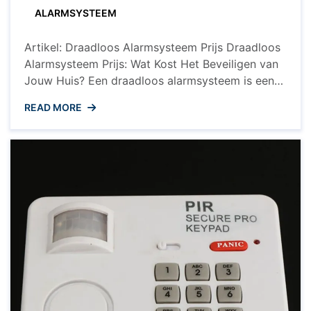
ALARMSYSTEEM
Artikel: Draadloos Alarmsysteem Prijs Draadloos
Alarmsysteem Prijs: Wat Kost Het Beveiligen van
Jouw Huis? Een draadloos alarmsysteem is een
effectieve manier om je huis te beveiligen tegen
READ MORE
inbraken en ongewenste indringers. Maar wat
kost het eigenlijk om zo’n systeem aan te
schaffen? De prijs van een draadloos
alarmsysteem kan variëren afhankelijk van
verschillende factoren. Factoren ...