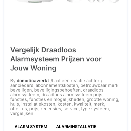
Vergelijk Draadloos
Alarmsysteem Prijzen voor
Jouw Woning
op
By
domoticawerkt
Laat een reactie achter
Vergelijk
aanbieders
,
abonnementskosten
,
betrouwbaar merk
,
Draadloos
beveiligen
,
beveiligingsbehoeften
,
draadloos
Alarmsysteem
alarmsysteem
,
draadloos alarmsysteem prijs
,
Prijzen
functies
,
functies en mogelijkheden
,
grootte woning
,
voor
huis
,
installatiekosten
,
kosten
,
kwaliteit
,
merk
,
Jouw
offertes
,
prijs
,
recensies
,
service
,
type systeem
,
Woning
vergelijken
ALARM SYSTEM
ALARMINSTALLATIE