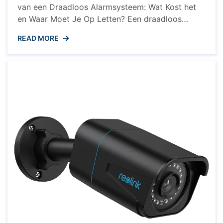
van een Draadloos Alarmsysteem: Wat Kost het
en Waar Moet Je Op Letten? Een draadloos
alarmsysteem is een effectieve manier om je huis
READ MORE
of bedrijf te beveiligen tegen inbraken en
ongewenste indringers. Maar wat kost zo’n
systeem nu eigenlijk en waar moet je op letten bij
de aanschaf ervan? ...