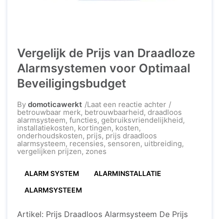
Vergelijk de Prijs van Draadloze
Alarmsystemen voor Optimaal
Beveiligingsbudget
op
By
domoticawerkt
Laat een reactie achter
Vergelijk
betrouwbaar merk
,
betrouwbaarheid
,
draadloos
de
alarmsysteem
,
functies
,
gebruiksvriendelijkheid
,
Prijs
installatiekosten
,
kortingen
,
kosten
,
van
onderhoudskosten
,
prijs
,
prijs draadloos
Draadloze
alarmsysteem
,
recensies
,
sensoren
,
uitbreiding
,
Alarmsysteme
vergelijken prijzen
,
zones
voor
Optimaal
ALARM SYSTEM
ALARMINSTALLATIE
Beveiligingsbu
ALARMSYSTEEM
Artikel: Prijs Draadloos Alarmsysteem De Prijs