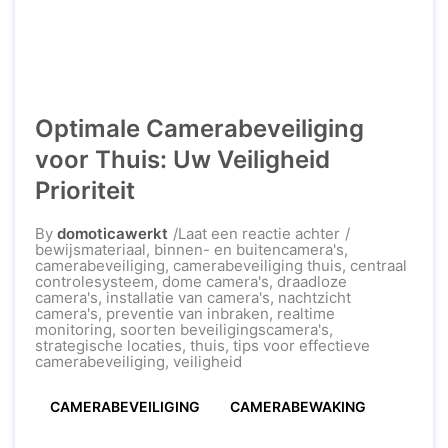
Optimale Camerabeveiliging
voor Thuis: Uw Veiligheid
Prioriteit
op
By
domoticawerkt
Laat een reactie achter
Optimale
bewijsmateriaal
,
binnen- en buitencamera's
,
Camerabeveili
camerabeveiliging
,
camerabeveiliging thuis
,
centraal
voor
controlesysteem
,
dome camera's
,
draadloze
Thuis:
camera's
,
installatie van camera's
,
nachtzicht
Uw
camera's
,
preventie van inbraken
,
realtime
Veiligheid
monitoring
,
soorten beveiligingscamera's
,
Prioriteit
strategische locaties
,
thuis
,
tips voor effectieve
camerabeveiliging
,
veiligheid
CAMERABEVEILIGING
CAMERABEWAKING