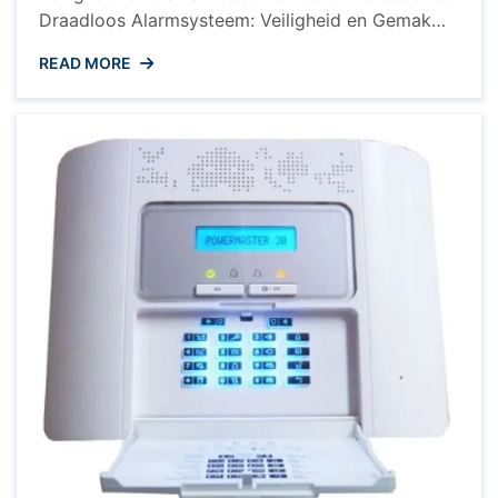
Draadloos Alarmsysteem: Veiligheid en Gemak
Gecombineerd Een professioneel draadloos
READ MORE
alarmsysteem is een essentiële investering voor
het beveiligen van uw woning of bedrijf. Met de
technologische vooruitgang van vandaag de dag
bieden draadloze alarmsystemen een hoog
niveau van beveiliging en gemak, zonder de
noodzaak van ingewikkelde bedrading.
Voordelen ...