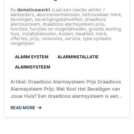
op
By
domoticawerkt
Laat een reactie achter
Vergelijk
aanbieders
,
abonnementskosten
,
betrouwbaar merk
,
Draadloos
beveiligen
,
beveiligingsbehoeften
,
draadloos
Alarmsysteem
alarmsysteem
,
draadloos alarmsysteem prijs
,
Prijzen
functies
,
functies en mogelijkheden
,
grootte woning
,
voor
huis
,
installatiekosten
,
kosten
,
kwaliteit
,
merk
,
Jouw
offertes
,
prijs
,
recensies
,
service
,
type systeem
,
Woning
vergelijken
ALARM SYSTEM
ALARMINSTALLATIE
ALARMSYSTEEM
Artikel: Draadloos Alarmsysteem Prijs Draadloos
Alarmsysteem Prijs: Wat Kost Het Beveiligen van
Jouw Huis? Een draadloos alarmsysteem is een
effectieve manier om je huis te beveiligen tegen
READ MORE
inbraken en ongewenste indringers. Maar wat
kost het eigenlijk om zo’n systeem aan te
schaffen? De prijs van een draadloos
alarmsysteem kan variëren afhankelijk van