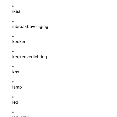
ikea
inbraakbeveiliging
keuken
keukenverlichting
knx
lamp
led