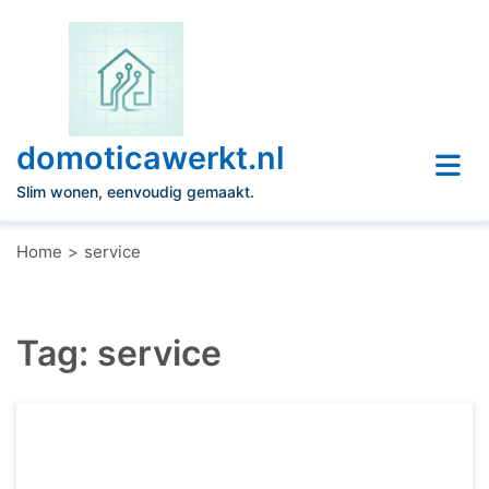
Naar
de
inhoud
gaan
domoticawerkt.nl
Slim wonen, eenvoudig gemaakt.
Home
service
Tag:
service