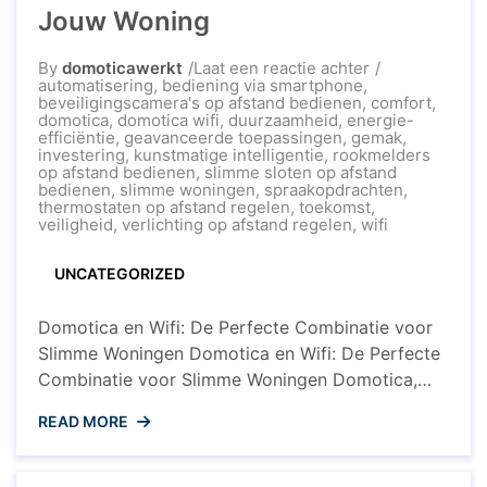
Jouw Woning
op
By
domoticawerkt
Laat een reactie achter
De
automatisering
,
bediening via smartphone
,
Kracht
beveiligingscamera's op afstand bedienen
,
comfort
,
van
domotica
,
domotica wifi
,
duurzaamheid
,
energie-
Domotica
efficiëntie
,
geavanceerde toepassingen
,
gemak
,
en
investering
,
kunstmatige intelligentie
,
rookmelders
Wifi:
op afstand bedienen
,
slimme sloten op afstand
Slimme
bedienen
,
slimme woningen
,
spraakopdrachten
,
Connectiviteit
thermostaten op afstand regelen
,
toekomst
,
voor
veiligheid
,
verlichting op afstand regelen
,
wifi
Jouw
Woning
UNCATEGORIZED
Domotica en Wifi: De Perfecte Combinatie voor
Slimme Woningen Domotica en Wifi: De Perfecte
Combinatie voor Slimme Woningen Domotica,
ook wel bekend als smart home-technologie,
READ MORE
transformeert traditionele huizen in
geavanceerde, connected woningen. Een
essentieel onderdeel van domotica is de