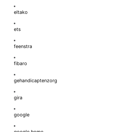
eltako
ets
feenstra
fibaro
gehandicaptenzorg
gira
google
google home