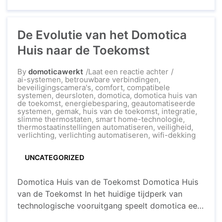
hoeveel kost het om je huis slim te maken?
Investering in de Toekomst De prijs van domotica
De Evolutie van het Domotica
kan variëren ...
Huis naar de Toekomst
op
By
domoticawerkt
Laat een reactie achter
De
ai-systemen
,
betrouwbare verbindingen
,
Evolutie
beveiligingscamera's
,
comfort
,
compatibele
van
systemen
,
deursloten
,
domotica
,
domotica huis van
het
de toekomst
,
energiebesparing
,
geautomatiseerde
Domotica
systemen
,
gemak
,
huis van de toekomst
,
integratie
,
Huis
slimme thermostaten
,
smart home-technologie
,
naar
thermostaatinstellingen automatiseren
,
veiligheid
,
de
verlichting
,
verlichting automatiseren
,
wifi-dekking
Toekomst
UNCATEGORIZED
Domotica Huis van de Toekomst Domotica Huis
van de Toekomst In het huidige tijdperk van
technologische vooruitgang speelt domotica een
steeds grotere rol in ons dagelijks leven. Een