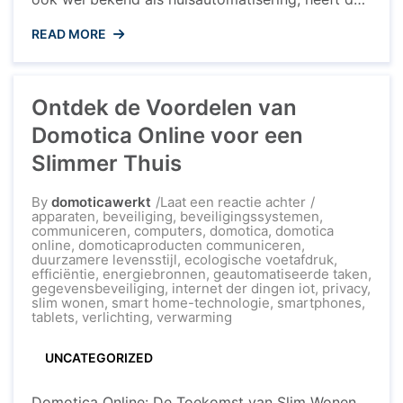
manier waarop we onze huizen beheren en
READ MORE
controleren getransformeerd. Met de opkomst
van slimme apparaten en technologieën wordt
het steeds eenvoudiger om ons huis te
Ontdek de Voordelen van
automatiseren en te personaliseren. Een van de
populaire apparaten die hierbij een centrale ...
Domotica Online voor een
Slimmer Thuis
op
By
domoticawerkt
Laat een reactie achter
Ontdek
apparaten
,
beveiliging
,
beveiligingssystemen
,
de
communiceren
,
computers
,
domotica
,
domotica
Voordelen
online
,
domoticaproducten communiceren
,
van
duurzamere levensstijl
,
ecologische voetafdruk
,
Domotica
efficiëntie
,
energiebronnen
,
geautomatiseerde taken
,
Online
gegevensbeveiliging
,
internet der dingen iot
,
privacy
,
voor
slim wonen
,
smart home-technologie
,
smartphones
,
een
tablets
,
verlichting
,
verwarming
Slimmer
Thuis
UNCATEGORIZED
Domotica Online: De Toekomst van Slim Wonen