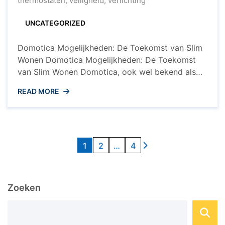
thermostaten
,
veiligheid
,
verlichting
Slimme
Woning
UNCATEGORIZED
Domotica Mogelijkheden: De Toekomst van Slim
Wonen Domotica Mogelijkheden: De Toekomst
van Slim Wonen Domotica, ook wel bekend als
smart home-technologie, biedt een breed scala
READ MORE
aan mogelijkheden om uw huis slimmer en
efficiënter te maken. Van het automatiseren van
verlichting en verwarming tot het beveiligen van
uw woning met geavanceerde systemen,
Berichten
domotica stelt u in ...
1
2
…
4
paginering
Zoeken