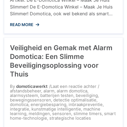
Artikel: De E-Domotica Winkel – Maak Je Huis
Slimmer! De E-Domotica Winkel – Maak Je Huis
Slimmer! Domotica, ook wel bekend als smart
home-technologie, wordt steeds populairder in
READ MORE
Nederland. Met eenvoudige en betaalbare
oplossingen kunnen huiseigenaren hun woningen
omtoveren tot slimme en geavanceerde ruimtes.
Veiligheid en Gemak met Alarm
Een van de toonaangevende spelers op de markt
is de E-Domotica ...
Domotica: Een Slimme
Beveiligingsoplossing voor
Thuis
op
By
domoticawerkt
Laat een reactie achter
Veiligheid
afstandsbeheer
,
alarm
,
alarm domotica
,
en
alarmsysteem
,
batterijen testen
,
beveiliging
,
Gemak
bewegingssensoren
,
detectie optimalisatie
,
met
domotica
,
energiebesparing
,
inbraakpreventie
,
Alarm
integratie
,
kunstmatige intelligentie
,
machine
Domotica:
learning
,
meldingen
,
sensoren
,
slimme timers
,
smart
Een
home-technologie
,
strategische locaties
Slimme
Beveiligingsop