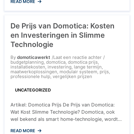
READ MORE
domotica kunnen huiseigenaren hun huis slimmer
en comfortabeler maken door gebruik te maken
van geavanceerde automatisering en
De Prijs van Domotica: Kosten
controlefuncties. Een domotica webshop biedt
een breed scala aan slimme apparaten en
en Investeringen in Slimme
systemen die ...
Technologie
op
By
domoticawerkt
Laat een reactie achter
De
budgetplanning
,
domotica
,
domotica prijs
,
Prijs
installatiekosten
,
investering
,
lange termijn
,
van
maatwerkoplossingen
,
modulair systeem
,
prijs
,
Domotica:
professionele hulp
,
vergelijken prijzen
Kosten
en
UNCATEGORIZED
Investeringen
in
Slimme
Artikel: Domotica Prijs De Prijs van Domotica:
Technologie
Wat Kost Slimme Technologie? Domotica, ook
wel bekend als smart home-technologie, wordt
steeds populairder in huizen over de hele wereld.
READ MORE
Maar wat is eigenlijk de prijs van domotica en