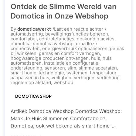
Ontdek de Slimme Wereld van
connectiviteit via wifi, waardoor diverse slimme
apparaten met elkaar kunnen communiceren en
Domotica in Onze Webshop
op afstand kunnen worden ...
op
By
domoticawerkt
Laat een reactie achter
Ontdek
automatisering
,
beveiligingsfuncties beheren
,
de
comfortabel
,
controlefuncties
,
deskundig advies
,
Slimme
domotica
,
domotica webshop
,
draadloze
Wereld
connectiviteit
,
energieverbruik optimaliseren
,
gemak
van
bij winkelen
,
gemak en comfort verhogen
,
Domotica
hoogwaardige producten ontvangen
,
huis
,
huis
in
automatiseren
,
installatie en configuratie
Onze
ondersteuning
,
sensoren
,
slim
,
slimme apparaten
,
Webshop
smart home-technologie
,
systemen
,
temperatuur
aanpassen in huis
,
veiligheid verhogen
,
verlichting
regelen op afstand
,
webshop
DOMOTICA SHOP
Artikel: Domotica Webshop Domotica Webshop:
Maak Je Huis Slimmer en Comfortabeler!
Domotica, ook wel bekend als smart home-
technologie, is de toekomst van wonen. Met