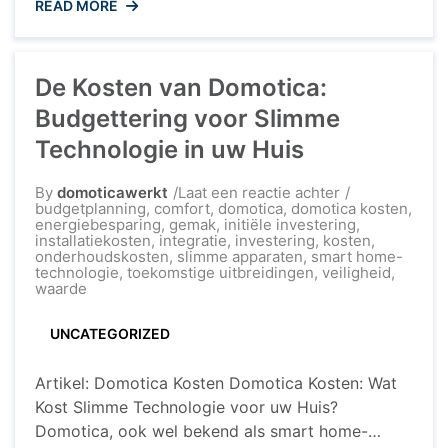
READ MORE
domotica huis van de toekomst is geen
sciencefiction meer, maar een werkelijkheid die
zich snel ontwikkelt. Wat is Domotica? Domotica,
De Kosten van Domotica:
ook wel bekend als smart home-technologie,
omvat ...
Budgettering voor Slimme
Technologie in uw Huis
op
By
domoticawerkt
Laat een reactie achter
De
budgetplanning
,
comfort
,
domotica
,
domotica kosten
,
Kosten
energiebesparing
,
gemak
,
initiële investering
,
van
installatiekosten
,
integratie
,
investering
,
kosten
,
Domotica:
onderhoudskosten
,
slimme apparaten
,
smart home-
Budgettering
technologie
,
toekomstige uitbreidingen
,
veiligheid
,
voor
waarde
Slimme
Technologie
UNCATEGORIZED
in
uw
Huis
Artikel: Domotica Kosten Domotica Kosten: Wat
Kost Slimme Technologie voor uw Huis?
Domotica, ook wel bekend als smart home-