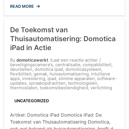
technologie, wordt steeds populairder bij
READ MORE
huiseigenaren die hun woningen willen
automatiseren en comfortabeler willen maken.
Maar wat zijn de kosten van het implementeren
De Toekomst van
van domotica in uw huis? Initiële Investering De
kosten van domotica kunnen variëren afhankelijk
Thuisautomatisering: Domotica
...
iPad in Actie
op
By
domoticawerkt
Laat een reactie achter
De
beveiligingscamera's
,
centralisatie
,
compatibiliteit
,
Toekomst
deurbellen
,
domotica ipad
,
domoticasysteem
,
van
flexibiliteit
,
gemak
,
huisautomatisering
,
intuïtieve
Thuisautomatis
apps
,
investering
,
ipad
,
slimme apparaten
,
software-
Domotica
updates
,
spraakopdrachten
,
technologieën
,
iPad
thermostaten
,
toekomstbestendigheid
,
verlichting
in
Actie
UNCATEGORIZED
Artikel: Domotica iPad Domotica iPad: De
Toekomst van Thuisautomatisering Domotica,
ook wel bekend als huisautomatisering, heeft de