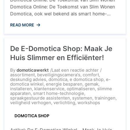
Domotica Online: De Toekomst van Slim Wonen
Domotica, ook wel bekend als smart home-
technologie, heeft de manier waarop we ons huis
READ MORE
beheren en bewonen ingrijpend veranderd. Met
domotica kunnen we onze verlichting,
verwarming, beveiligingssystemen en apparaten
De E-Domotica Shop: Maak Je
op afstand bedienen en automatiseren, waardoor
ons leven comfortabeler, veiliger en
Huis Slimmer en Efficiënter!
energiezuiniger ...
op
By
domoticawerkt
Laat een reactie achter
De
assortiment
,
beveiligingscamera's
,
comfort
,
E-
deskundig advies
,
domotica
,
e domotica shop
,
e-
Domotica
domotica winkel
,
energie besparen
,
gemak
,
Shop:
installeren
,
klantenservice
,
optimaliseren
,
slimme
Maak
apparaten
,
smart home-technologie
,
Je
spraakgestuurde assistenten
,
systemen
,
trainingen
,
Huis
veiligheid verhogen
,
verlichting
,
workshops
Slimmer
en
DOMOTICA SHOP
Efficiënter!