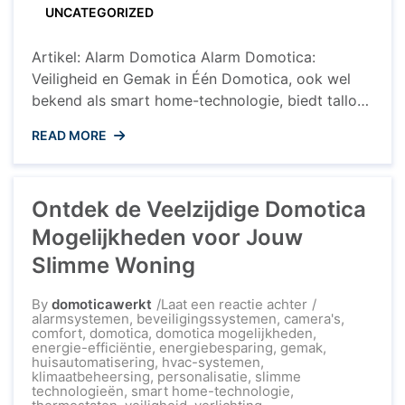
UNCATEGORIZED
voor
Thuis
Artikel: Alarm Domotica Alarm Domotica:
Veiligheid en Gemak in Één Domotica, ook wel
bekend als smart home-technologie, biedt talloze
mogelijkheden om uw huis slimmer en veiliger te
READ MORE
maken. Een van de belangrijkste toepassingen
van domotica is het alarmsysteem. Met alarm
domotica kunt u uw woning op afstand
Ontdek de Veelzijdige Domotica
beveiligen en controleren, waardoor u met een
gerust ...
Mogelijkheden voor Jouw
Slimme Woning
op
By
domoticawerkt
Laat een reactie achter
Ontdek
alarmsystemen
,
beveiligingssystemen
,
camera's
,
de
comfort
,
domotica
,
domotica mogelijkheden
,
Veelzijdige
energie-efficiëntie
,
energiebesparing
,
gemak
,
Domotica
huisautomatisering
,
hvac-systemen
,
Mogelijkheden
klimaatbeheersing
,
personalisatie
,
slimme
voor
technologieën
,
smart home-technologie
,
Jouw