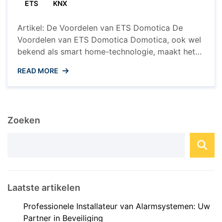
ETS
KNX
uw
Woning
Artikel: De Voordelen van ETS Domotica De
Voordelen van ETS Domotica Domotica, ook wel
bekend als smart home-technologie, maakt het
mogelijk om verschillende aspecten van uw huis
READ MORE
te automatiseren en te controleren. Een populaire
tool die wordt gebruikt voor het ontwerpen en
programmeren van domotica-systemen is ETS
(Engineering Tool Software). In dit artikel zullen
Zoeken
we ...
Laatste artikelen
Professionele Installateur van Alarmsystemen: Uw
Partner in Beveiliging