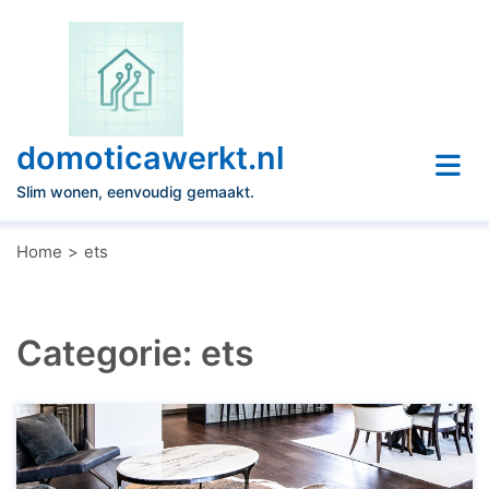
Naar
de
inhoud
gaan
domoticawerkt.nl
Slim wonen, eenvoudig gemaakt.
Home
ets
Categorie:
ets