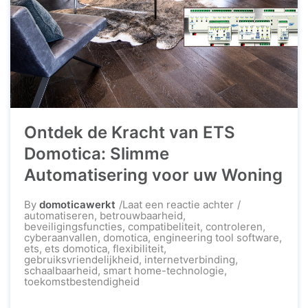
Ontdek de Kracht van ETS
Domotica: Slimme
Automatisering voor uw Woning
op
By
domoticawerkt
Laat een reactie achter
Ontdek
automatiseren
,
betrouwbaarheid
,
de
beveiligingsfuncties
,
compatibeliteit
,
controleren
,
Kracht
cyberaanvallen
,
domotica
,
engineering tool software
,
van
ets
,
ets domotica
,
flexibiliteit
,
ETS
gebruiksvriendelijkheid
,
internetverbinding
,
Domotica:
schaalbaarheid
,
smart home-technologie
,
Slimme
toekomstbestendigheid
Automatisering
voor