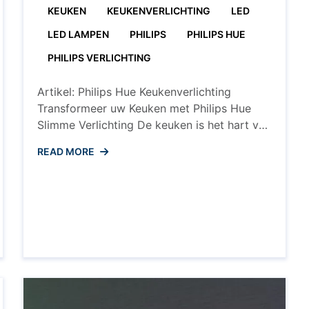
met
KEUKEN
KEUKENVERLICHTING
LED
Philips
Hue
Keukenverli
LED LAMPEN
PHILIPS
PHILIPS HUE
len
PHILIPS VERLICHTING
e
ting
Artikel: Philips Hue Keukenverlichting
Transformeer uw Keuken met Philips Hue
ent
Slimme Verlichting De keuken is het hart van
het huis, waar we samenkomen om te
READ MORE
koken, te eten en te genieten van kostbare
momenten met familie en vrienden. Met
Philips Hue keukenverlichting kunt u de
sfeer en functionaliteit van uw keuken naar
een hoger niveau ...