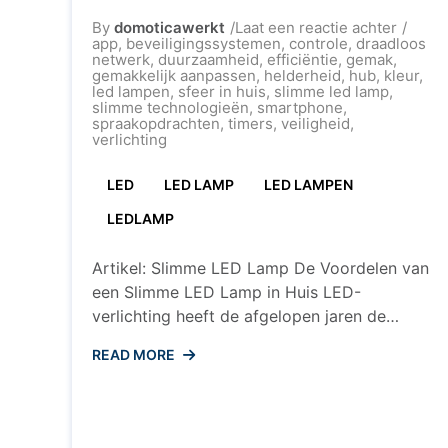
op
By
domoticawerkt
Laat een reactie achter
Ontdek
app
,
beveiligingssystemen
,
controle
,
draadloos
de
netwerk
,
duurzaamheid
,
efficiëntie
,
gemak
,
Voorde
gemakkelijk aanpassen
,
helderheid
,
hub
,
kleur
,
van
led lampen
,
sfeer in huis
,
slimme led lamp
,
een
slimme technologieën
,
smartphone
,
Slimm
spraakopdrachten
,
timers
,
veiligheid
,
LED
verlichting
Lamp
voor
LED
LED LAMP
LED LAMPEN
Thuisg
LEDLAMP
Artikel: Slimme LED Lamp De Voordelen van
een Slimme LED Lamp in Huis LED-
verlichting heeft de afgelopen jaren de
manier waarop we onze huizen verlichten
READ MORE
veranderd. Met de opkomst van slimme
technologieën zijn er nu ook slimme LED
lampen beschikbaar die nog meer voordelen
bieden voor gebruikers. Efficiëntie en