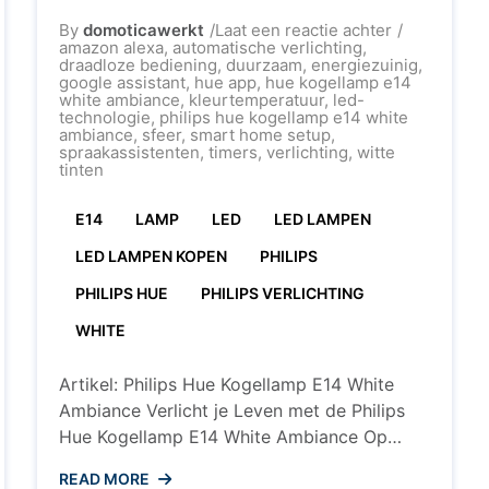
op
By
domoticawerkt
Laat een reactie achter
Creëer
amazon alexa
,
automatische verlichting
,
Sfeer
draadloze bediening
,
duurzaam
,
energiezuinig
,
len
met
google assistant
,
hue app
,
hue kogellamp e14
de
white ambiance
,
kleurtemperatuur
,
led-
Philips
technologie
,
philips hue kogellamp e14 white
e
Hue
ambiance
,
sfeer
,
smart home setup
,
Kogellamp
spraakassistenten
,
timers
,
verlichting
,
witte
E14
tinten
White
ebruik
Ambiance
E14
LAMP
LED
LED LAMPEN
LED LAMPEN KOPEN
PHILIPS
PHILIPS HUE
PHILIPS VERLICHTING
WHITE
Artikel: Philips Hue Kogellamp E14 White
Ambiance Verlicht je Leven met de Philips
Hue Kogellamp E14 White Ambiance Op
zoek naar de perfecte verlichting voor elke
READ MORE