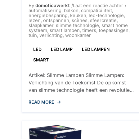
op
By
domoticawerkt
Laat een reactie achter
Ontdek
automatisering
,
balkon
,
compatibiliteit
,
de
energiebesparing
,
keuken
,
led-technologie
,
Voorde
lezen
,
ontspannen
,
scènes
,
sfeercreatie
,
van
slaapkamer
,
slimme technologie
,
smart home
Slimm
systeem
,
smart lampen
,
timers
,
toepassingen
,
Lampe
tuin
,
verlichting
,
woonkamer
in
Jouw
LED
LED LAMP
LED LAMPEN
Huis
SMART
Artikel: Slimme Lampen Slimme Lampen:
Verlichting van de Toekomst De opkomst
van slimme technologie heeft een revolutie
teweeggebracht in ons dagelijks leven, en
READ MORE
dat geldt ook voor verlichting. Slimme
lampen, ook wel bekend als smart lampen,
bieden talloze voordelen en mogelijkheden
die traditionele verlichtingssystemen
overtreffen. Wat zijn Slimme Lampen?