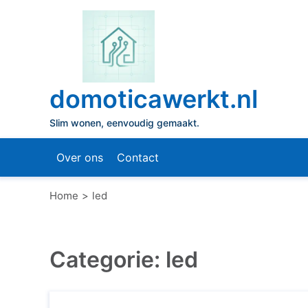
Naar
de
inhoud
gaan
domoticawerkt.nl
Slim wonen, eenvoudig gemaakt.
Over ons
Contact
Home
led
Categorie:
led