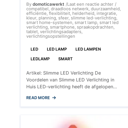
op
By
domoticawerkt
Laat een reactie achter
Ontdek
compatibel
,
draadloos netwerk
,
duurzaamheid
,
de
efficiëntie
,
flexibiliteit
,
helderheid
,
integratie
,
Voorde
kleur
,
planning
,
sfeer
,
slimme led-verlichting
,
van
smart home-systemen
,
smart lamp
,
smart led
Slimm
verlichting
,
smartphone
,
spraakopdrachten
,
LED
tablet
,
verlichtingsadapters
,
Verlich
verlichtingsopstellingen
voor
een
LED
LED LAMP
LED LAMPEN
Intellig
Huis
LEDLAMP
SMART
Artikel: Slimme LED Verlichting De
Voordelen van Slimme LED Verlichting in
Huis LED-verlichting heeft de afgelopen
jaren de traditionele gloeilampen en tl-
READ MORE
buizen vervangen vanwege de vele
voordelen die het biedt. Met de opkomst
van slimme technologieën is LED-verlichting
nog geavanceerder geworden, waardoor
huiseigenaren kunnen genieten van een hele