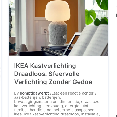
IKEA Kastverlichting
Draadloos: Sfeervolle
Verlichting Zonder Gedoe
op
By
domoticawerkt
Laat een reactie achter
IKEA
aaa-batterijen
,
batterijen
,
Kastverlicht
bevestigingsmaterialen
,
dimfunctie
,
draadloze
Draadloos:
kastverlichting
,
eenvoudig
,
energiezuinig
,
Sfeervolle
flexibel
,
handleiding
,
helderheid aanpassen
,
Verlichting
ikea
,
ikea kastverlichting draadloos
,
installatie
,