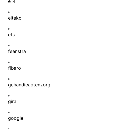
e14
eltako
ets
feenstra
fibaro
gehandicaptenzorg
gira
google