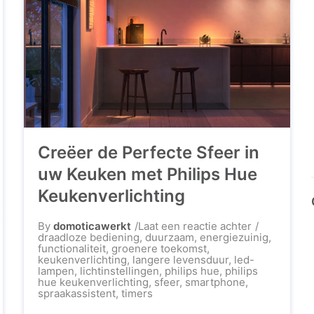
Creëer de Perfecte Sfeer in
uw Keuken met Philips Hue
Keukenverlichting
op
By
domoticawerkt
Laat een reactie achter
Creëer
draadloze bediening
,
duurzaam
,
energiezuinig
,
de
functionaliteit
,
groenere toekomst
,
Perfecte
keukenverlichting
,
langere levensduur
,
led-
Sfeer
lampen
,
lichtinstellingen
,
philips hue
,
philips
in
hue keukenverlichting
,
sfeer
,
smartphone
,
uw
spraakassistent
,
timers
Keuken