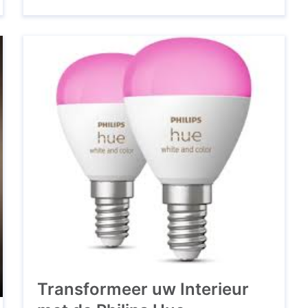
gelegenheid? Ontdek de Philips Hue
Kogellamp E14 White Ambiance, een slimme
en veelzijdige toevoeging aan je interieur.
Met deze slimme lamp kun je moeiteloos de
sfeer in elke kamer ...
Transformeer uw Interieur