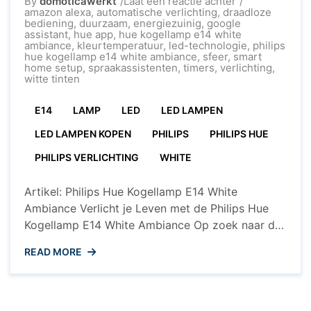
op
By
domoticawerkt
Laat een reactie achter
Creëer
amazon alexa
,
automatische verlichting
,
draadloze
Sfeer
bediening
,
duurzaam
,
energiezuinig
,
google
met
assistant
,
hue app
,
hue kogellamp e14 white
de
ambiance
,
kleurtemperatuur
,
led-technologie
,
philips
Philips
hue kogellamp e14 white ambiance
,
sfeer
,
smart
Hue
home setup
,
spraakassistenten
,
timers
,
verlichting
,
Kogellamp
witte tinten
E14
White
E14
LAMP
LED
LED LAMPEN
Ambiance
LED LAMPEN KOPEN
PHILIPS
PHILIPS HUE
PHILIPS VERLICHTING
WHITE
Artikel: Philips Hue Kogellamp E14 White
Ambiance Verlicht je Leven met de Philips Hue
Kogellamp E14 White Ambiance Op zoek naar de
perfecte verlichting voor elke gelegenheid?
READ MORE
Ontdek de Philips Hue Kogellamp E14 White
Ambiance, een slimme en veelzijdige toevoeging
aan je interieur. Met deze slimme lamp kun je
moeiteloos de sfeer in elke kamer ...