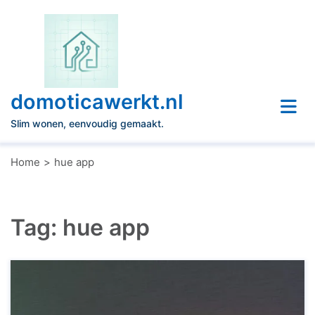
Naar
de
inhoud
gaan
domoticawerkt.nl
Slim wonen, eenvoudig gemaakt.
Home
hue app
Tag:
hue app