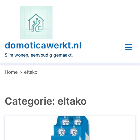
Naar
de
inhoud
gaan
domoticawerkt.nl
Slim wonen, eenvoudig gemaakt.
Home
eltako
Categorie:
eltako