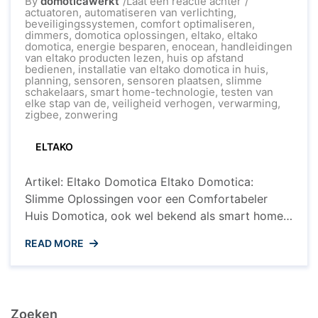
op
By
domoticawerkt
Laat een reactie achter
Ontdek
actuatoren
,
automatiseren van verlichting
,
de
beveiligingssystemen
,
comfort optimaliseren
,
Slimme
dimmers
,
domotica oplossingen
,
eltako
,
eltako
Wereld
domotica
,
energie besparen
,
enocean
,
handleidingen
van
van eltako producten lezen
,
huis op afstand
Eltako
bedienen
,
installatie van eltako domotica in huis
,
Domotica
planning
,
sensoren
,
sensoren plaatsen
,
slimme
schakelaars
,
smart home-technologie
,
testen van
elke stap van de
,
veiligheid verhogen
,
verwarming
,
zigbee
,
zonwering
ELTAKO
Artikel: Eltako Domotica Eltako Domotica:
Slimme Oplossingen voor een Comfortabeler
Huis Domotica, ook wel bekend als smart home-
technologie, transformeert huizen in intelligente
READ MORE
en geautomatiseerde leefomgevingen. Een
toonaangevend bedrijf op het gebied van
domotica is Eltako. Met innovatieve producten en
oplossingen biedt Eltako een breed scala aan
Zoeken