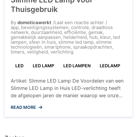
Thuisgebruik
op
By
domoticawerkt
Laat een reactie achter
Ontdek
app
,
beveiligingssystemen
,
controle
,
draadloos
de
netwerk
,
duurzaamheid
,
efficiëntie
,
gemak
,
Voordelen
gemakkelijk aanpassen
,
helderheid
,
hub
,
kleur
,
led
van
lampen
,
sfeer in huis
,
slimme led lamp
,
slimme
een
technologieën
,
smartphone
,
spraakopdrachten
,
Slimme
timers
,
veiligheid
,
verlichting
LED
Lamp
LED
LED LAMP
LED LAMPEN
LEDLAMP
voor
Thuisgebruik
Artikel: Slimme LED Lamp De Voordelen van een
Slimme LED Lamp in Huis LED-verlichting heeft
de afgelopen jaren de manier waarop we onze
huizen verlichten veranderd. Met de opkomst van
READ MORE
slimme technologieën zijn er nu ook slimme LED
lampen beschikbaar die nog meer voordelen
bieden voor gebruikers. Efficiëntie en
Duurzaamheid Een van de belangrijkste