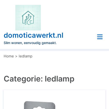
Naar
de
inhoud
gaan
domoticawerkt.nl
Slim wonen, eenvoudig gemaakt.
Home
ledlamp
Categorie:
ledlamp