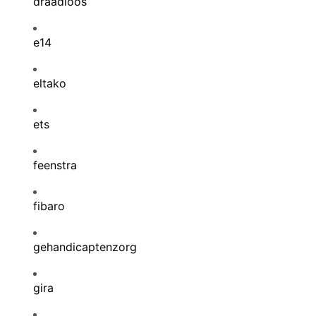
draadloos
e14
eltako
ets
feenstra
fibaro
gehandicaptenzorg
gira