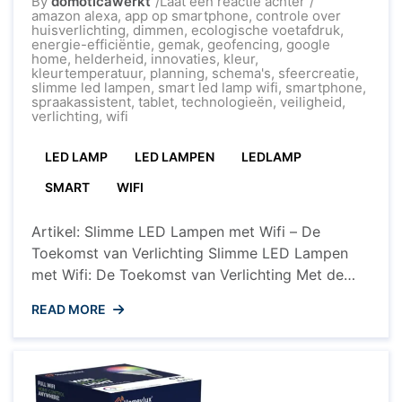
op
By
domoticawerkt
Laat een reactie achter
Ontdek
amazon alexa
,
app op smartphone
,
controle over
de
huisverlichting
,
dimmen
,
ecologische voetafdruk
,
Voordelen
energie-efficiëntie
,
gemak
,
geofencing
,
google
van
home
,
helderheid
,
innovaties
,
kleur
,
Slimme
kleurtemperatuur
,
planning
,
schema's
,
sfeercreatie
,
LED
slimme led lampen
,
smart led lamp wifi
,
smartphone
,
Lampen
spraakassistent
,
tablet
,
technologieën
,
veiligheid
,
met
verlichting
,
wifi
Wifi
LED LAMP
LED LAMPEN
LEDLAMP
SMART
WIFI
Artikel: Slimme LED Lampen met Wifi – De
Toekomst van Verlichting Slimme LED Lampen
met Wifi: De Toekomst van Verlichting Met de
opkomst van slimme technologieën wordt ons
READ MORE
dagelijks leven steeds geavanceerder en
gemakkelijker. Een van de innovaties die hierbij
een grote rol speelt, zijn slimme LED lampen met
wifi-connectiviteit. Deze revolutionaire