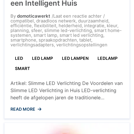
een Intelligent Huis
op
By
domoticawerkt
Laat een reactie achter
Ontdek
compatibel
,
draadloos netwerk
,
duurzaamheid
,
de
efficiëntie
,
flexibiliteit
,
helderheid
,
integratie
,
kleur
,
Voordelen
planning
,
sfeer
,
slimme led-verlichting
,
smart home-
van
systemen
,
smart lamp
,
smart led verlichting
,
Slimme
smartphone
,
spraakopdrachten
,
tablet
,
LED
verlichtingsadapters
,
verlichtingsopstellingen
Verlichting
voor
LED
LED LAMP
LED LAMPEN
LEDLAMP
een
Intelligent
Huis
SMART
Artikel: Slimme LED Verlichting De Voordelen van
Slimme LED Verlichting in Huis LED-verlichting
heeft de afgelopen jaren de traditionele
gloeilampen en tl-buizen vervangen vanwege de
READ MORE
vele voordelen die het biedt. Met de opkomst
van slimme technologieën is LED-verlichting nog
geavanceerder geworden, waardoor
huiseigenaren kunnen genieten van een hele