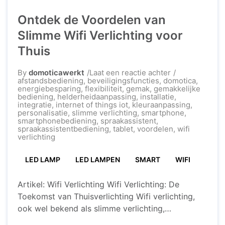
Ontdek de Voordelen van
Slimme Wifi Verlichting voor
Thuis
op
By
domoticawerkt
Laat een reactie achter
Ontdek
afstandsbediening
,
beveiligingsfuncties
,
domotica
,
de
energiebesparing
,
flexibiliteit
,
gemak
,
gemakkelijke
Voordelen
bediening
,
helderheidaanpassing
,
installatie
,
van
integratie
,
internet of things iot
,
kleuraanpassing
,
Slimme
personalisatie
,
slimme verlichting
,
smartphone
,
Wifi
smartphonebediening
,
spraakassistent
,
Verlichting
spraakassistentbediening
,
tablet
,
voordelen
,
wifi
voor
verlichting
Thuis
LED LAMP
LED LAMPEN
SMART
WIFI
Artikel: Wifi Verlichting Wifi Verlichting: De
Toekomst van Thuisverlichting Wifi verlichting,
ook wel bekend als slimme verlichting,
transformeert de manier waarop we onze huizen