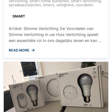
Slimme
verlichting
,
smart home systemen
,
smart verlichting
,
Verlichting
spraakassistenten
,
timers
,
veiligheid
,
voordelen
voor
een
SMART
Intelligent
Huis
Artikel: Slimme Verlichting De Voordelen van
Slimme Verlichting in uw Huis Verlichting speelt
een essentiële rol in ons dagelijks leven en kan de
sfeer en functionaliteit van een ruimte aanzienlijk
READ MORE
beïnvloeden. Met de opkomst van slimme
technologieën is het mogelijk geworden om
verlichting te transformeren en te optimaliseren
voor een betere woonervaring. Hier zijn enkele ...