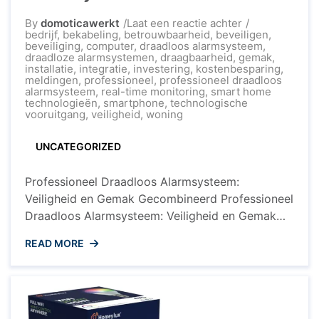
op
By
domoticawerkt
Laat een reactie achter
Veiligheid
bedrijf
,
bekabeling
,
betrouwbaarheid
,
beveiligen
,
Verzekerd:
beveiliging
,
computer
,
draadloos alarmsysteem
,
Kies
draadloze alarmsystemen
,
draagbaarheid
,
gemak
,
voor
installatie
,
integratie
,
investering
,
kostenbesparing
,
een
meldingen
,
professioneel
,
professioneel draadloos
Professioneel
alarmsysteem
,
real-time monitoring
,
smart home
Draadloos
technologieën
,
smartphone
,
technologische
Alarmsysteem
vooruitgang
,
veiligheid
,
woning
UNCATEGORIZED
Professioneel Draadloos Alarmsysteem:
Veiligheid en Gemak Gecombineerd Professioneel
Draadloos Alarmsysteem: Veiligheid en Gemak
Gecombineerd Een professioneel draadloos
READ MORE
alarmsysteem is een essentiële investering voor
het beveiligen van uw woning of bedrijf. Met de
technologische vooruitgang van vandaag de dag
bieden draadloze alarmsystemen een hoog
niveau van beveiliging en gemak, zonder de