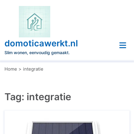
Naar
de
inhoud
gaan
domoticawerkt.nl
Slim wonen, eenvoudig gemaakt.
Home
integratie
Tag:
integratie