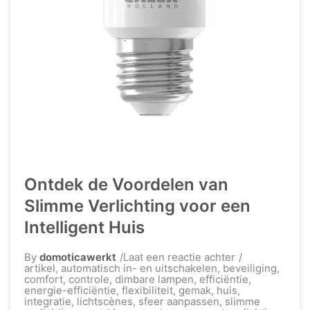
Ontdek de Voordelen van
Slimme Verlichting voor een
Intelligent Huis
op
By
domoticawerkt
Laat een reactie achter
Ontdek
artikel
,
automatisch in- en uitschakelen
,
beveiliging
,
de
comfort
,
controle
,
dimbare lampen
,
efficiëntie
,
Voordelen
energie-efficiëntie
,
flexibiliteit
,
gemak
,
huis
,
van
integratie
,
lichtscènes
,
sfeer aanpassen
,
slimme