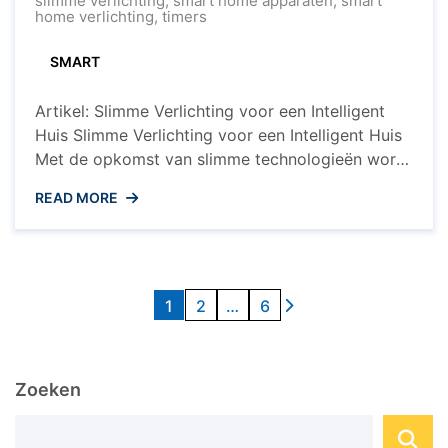
slimme verlichting
,
smart home apparaten
,
smart
Verlichting
home verlichting
,
timers
in
een
SMART
Smart
Home
Artikel: Slimme Verlichting voor een Intelligent
Huis Slimme Verlichting voor een Intelligent Huis
Met de opkomst van slimme technologieën wordt
het steeds eenvoudiger om ons huis te
READ MORE
transformeren tot een intelligent en
geautomatiseerd thuis. Een van de meest
populaire en veelzijdige toepassingen van slimme
technologie is slimme verlichting. Wat is Slimme
Berichten
Verlichting? Slimme verlichting maakt ...
1
2
…
6
paginering
Zoeken