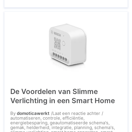
sfeer in huis bepalen, maar ook bijdragen aan
energiebesparing en gemak. Met IKEA slimme
verlichting til je jouw verlichtingservaring naar
een hoger niveau. ...
De Voordelen van Slimme
Verlichting in een Smart Home
op
By
domoticawerkt
Laat een reactie achter
De
automatiseren
,
controle
,
efficiëntie
,
Voordelen
energiebesparing
,
geautomatiseerde schema's
,
van
gemak
,
helderheid
,
integratie
,
planning
,
schema's
,
Slimme