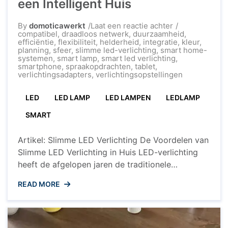
een Intelligent Huis
op
By
domoticawerkt
Laat een reactie achter
Ontdek
compatibel
,
draadloos netwerk
,
duurzaamheid
,
de
efficiëntie
,
flexibiliteit
,
helderheid
,
integratie
,
kleur
,
Voordelen
planning
,
sfeer
,
slimme led-verlichting
,
smart home-
van
systemen
,
smart lamp
,
smart led verlichting
,
Slimme
smartphone
,
spraakopdrachten
,
tablet
,
LED
verlichtingsadapters
,
verlichtingsopstellingen
Verlichting
voor
LED
LED LAMP
LED LAMPEN
LEDLAMP
een
Intelligent
Huis
SMART
Artikel: Slimme LED Verlichting De Voordelen van
Slimme LED Verlichting in Huis LED-verlichting
heeft de afgelopen jaren de traditionele
gloeilampen en tl-buizen vervangen vanwege de
READ MORE
vele voordelen die het biedt. Met de opkomst
van slimme technologieën is LED-verlichting nog
geavanceerder geworden, waardoor
huiseigenaren kunnen genieten van een hele