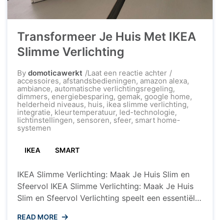
Transformeer Je Huis Met IKEA
Slimme Verlichting
op
By
domoticawerkt
Laat een reactie achter
Transformeer
accessoires
,
afstandsbedieningen
,
amazon alexa
,
Je
ambiance
,
automatische verlichtingsregeling
,
Huis
dimmers
,
energiebesparing
,
gemak
,
google home
,
Met
helderheid niveaus
,
huis
,
ikea slimme verlichting
,
IKEA
integratie
,
kleurtemperatuur
,
led-technologie
,
Slimme
lichtinstellingen
,
sensoren
,
sfeer
,
smart home-
Verlichting
systemen
IKEA
SMART
IKEA Slimme Verlichting: Maak Je Huis Slim en
Sfeervol IKEA Slimme Verlichting: Maak Je Huis
Slim en Sfeervol Verlichting speelt een essentiële
rol in ons dagelijks leven. Het kan niet alleen de
READ MORE