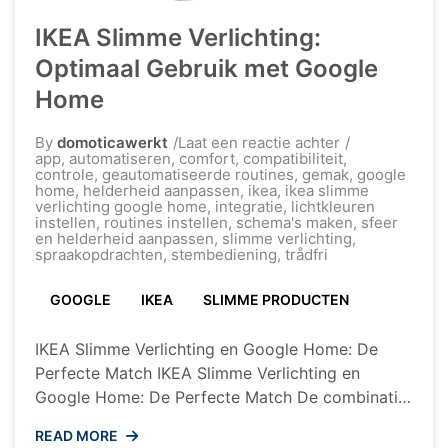
IKEA Slimme Verlichting:
Optimaal Gebruik met Google
Home
op
By
domoticawerkt
Laat een reactie achter
IKEA
app
,
automatiseren
,
comfort
,
compatibiliteit
,
Slimme
controle
,
geautomatiseerde routines
,
gemak
,
google
Verlichting:
home
,
helderheid aanpassen
,
ikea
,
ikea slimme
Optimaal
verlichting google home
,
integratie
,
lichtkleuren
Gebruik
instellen
,
routines instellen
,
schema's maken
,
sfeer
met
en helderheid aanpassen
,
slimme verlichting
,
Google
spraakopdrachten
,
stembediening
,
trådfri
Home
GOOGLE
IKEA
SLIMME PRODUCTEN
IKEA Slimme Verlichting en Google Home: De
Perfecte Match IKEA Slimme Verlichting en
Google Home: De Perfecte Match De combinatie
van IKEA slimme verlichting en Google Home
READ MORE
biedt een naadloze en geavanceerde manier om