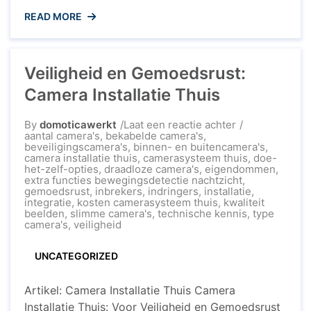
kan de sfeer en functionaliteit van een ruimte
READ MORE
transformeren. Met de opkomst van slimme
technologieën is het mogelijk geworden om
verlichting volledig aan te passen aan onze
Veiligheid en Gemoedsrust:
behoeften en voorkeuren. IKEA heeft hierop ...
Camera Installatie Thuis
op
By
domoticawerkt
Laat een reactie achter
Veiligheid
aantal camera's
,
bekabelde camera's
,
en
beveiligingscamera's
,
binnen- en buitencamera's
,
Gemoedsrust:
camera installatie thuis
,
camerasysteem thuis
,
doe-
Camera
het-zelf-opties
,
draadloze camera's
,
eigendommen
,
Installatie
extra functies bewegingsdetectie nachtzicht
,
Thuis
gemoedsrust
,
inbrekers
,
indringers
,
installatie
,
integratie
,
kosten camerasysteem thuis
,
kwaliteit
beelden
,
slimme camera's
,
technische kennis
,
type
camera's
,
veiligheid
UNCATEGORIZED
Artikel: Camera Installatie Thuis Camera
Installatie Thuis: Voor Veiligheid en Gemoedsrust