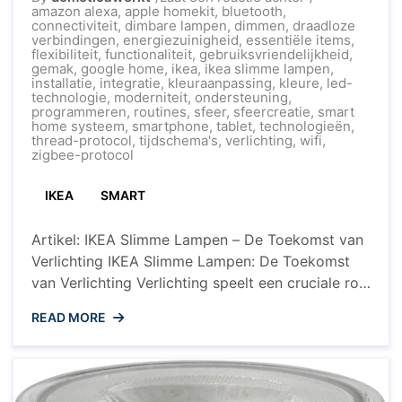
IKEA
amazon alexa
,
apple homekit
,
bluetooth
,
Slimme
connectiviteit
,
dimbare lampen
,
dimmen
,
draadloze
Lampen:
verbindingen
,
energiezuinigheid
,
essentiële items
,
Verlichting
flexibiliteit
,
functionaliteit
,
gebruiksvriendelijkheid
,
van
gemak
,
google home
,
ikea
,
ikea slimme lampen
,
de
installatie
,
integratie
,
kleuraanpassing
,
kleure
,
led-
Toekomst
technologie
,
moderniteit
,
ondersteuning
,
programmeren
,
routines
,
sfeer
,
sfeercreatie
,
smart
home systeem
,
smartphone
,
tablet
,
technologieën
,
thread-protocol
,
tijdschema's
,
verlichting
,
wifi
,
zigbee-protocol
IKEA
SMART
Artikel: IKEA Slimme Lampen – De Toekomst van
Verlichting IKEA Slimme Lampen: De Toekomst
van Verlichting Verlichting speelt een cruciale rol
in ons dagelijks leven en kan de sfeer en
READ MORE
functionaliteit van een ruimte aanzienlijk
beïnvloeden. Met de opkomst van slimme
technologieën is het mogelijk geworden om
verlichting te transformeren en aan te passen aan