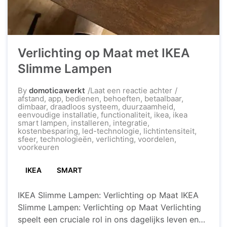
Verlichting op Maat met IKEA
Slimme Lampen
op
By
domoticawerkt
Laat een reactie achter
Verlichting
afstand
,
app
,
bedienen
,
behoeften
,
betaalbaar
,
op
dimbaar
,
draadloos systeem
,
duurzaamheid
,
Maat
eenvoudige installatie
,
functionaliteit
,
ikea
,
ikea
met
smart lampen
,
installeren
,
integratie
,
IKEA
kostenbesparing
,
led-technologie
,
lichtintensiteit
,
Slimme
sfeer
,
technologieën
,
verlichting
,
voordelen
,
Lampen
voorkeuren
IKEA
SMART
IKEA Slimme Lampen: Verlichting op Maat IKEA
Slimme Lampen: Verlichting op Maat Verlichting
speelt een cruciale rol in ons dagelijks leven en