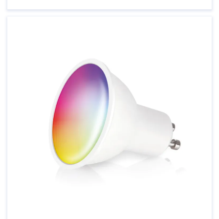
uw huis te verlichten en te automatiseren. Met
IKEA’s slimme verlichtingsproducten, zoals de
TRÅDFRI-serie, kunt u uw verlichting eenvoudig
bedienen en ...