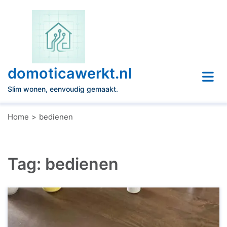
Naar
de
inhoud
gaan
domoticawerkt.nl
Slim wonen, eenvoudig gemaakt.
Home
bedienen
Tag:
bedienen