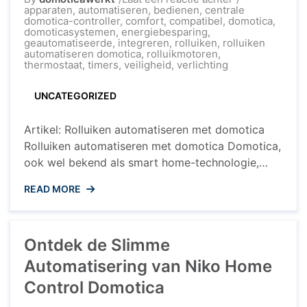
Optimaliseer
apparaten
,
automatiseren
,
bedienen
,
centrale
uw
domotica-controller
,
comfort
,
compatibel
,
domotica
,
Wooncomfort:
domoticasystemen
,
energiebesparing
,
Rolluiken
geautomatiseerde
,
integreren
,
rolluiken
,
rolluiken
Automatiseren
automatiseren domotica
,
rolluikmotoren
,
met
thermostaat
,
timers
,
veiligheid
,
verlichting
Domotica
UNCATEGORIZED
Artikel: Rolluiken automatiseren met domotica
Rolluiken automatiseren met domotica Domotica,
ook wel bekend als smart home-technologie,
biedt tal van mogelijkheden om het comfort en
READ MORE
gemak in huis te verbeteren. Een van de
toepassingen van domotica is het automatiseren
van rolluiken. Door rolluiken te integreren in uw
Ontdek de Slimme
slimme huisnetwerk, kunt u genieten van diverse
voordelen. Voordelen ...
Automatisering van Niko Home
Control Domotica