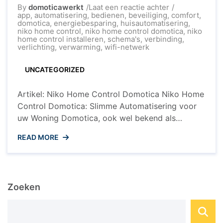
op
By
domoticawerkt
Laat een reactie achter
Ontdek
app
,
automatisering
,
bedienen
,
beveiliging
,
comfort
,
de
domotica
,
energiebesparing
,
huisautomatisering
,
Slimme
niko home control
,
niko home control domotica
,
niko
Automatisering
home control installeren
,
schema's
,
verbinding
,
van
verlichting
,
verwarming
,
wifi-netwerk
Niko
Home
UNCATEGORIZED
Control
Domotica
Artikel: Niko Home Control Domotica Niko Home
Control Domotica: Slimme Automatisering voor
uw Woning Domotica, ook wel bekend als
huisautomatisering, wordt steeds populairder in
READ MORE
moderne woningen. Een van de toonaangevende
merken op dit gebied is Niko Home Control. Met
Niko Home Control kunt u uw woning omtoveren
tot een slimme en geconnecteerde leefomgeving.
Zoeken
Wat is ...