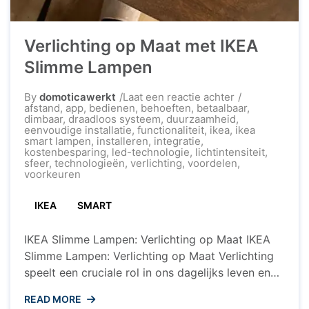
Verlichting op Maat met IKEA
Slimme Lampen
op
By
domoticawerkt
Laat een reactie achter
Verlichting
afstand
,
app
,
bedienen
,
behoeften
,
betaalbaar
,
op
dimbaar
,
draadloos systeem
,
duurzaamheid
,
Maat
eenvoudige installatie
,
functionaliteit
,
ikea
,
ikea
met
smart lampen
,
installeren
,
integratie
,
IKEA
kostenbesparing
,
led-technologie
,
lichtintensiteit
,
Slimme
sfeer
,
technologieën
,
verlichting
,
voordelen
,
Lampen
voorkeuren
IKEA
SMART
IKEA Slimme Lampen: Verlichting op Maat IKEA
Slimme Lampen: Verlichting op Maat Verlichting
speelt een cruciale rol in ons dagelijks leven en
kan de sfeer en functionaliteit van een ruimte
READ MORE
transformeren. Met de opkomst van slimme