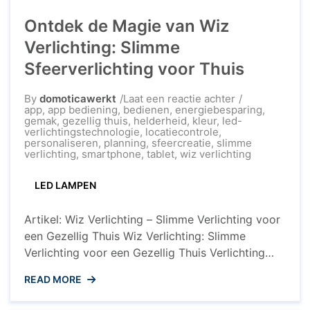
Ontdek de Magie van Wiz
Verlichting: Slimme
Sfeerverlichting voor Thuis
op
By
domoticawerkt
Laat een reactie achter
Ontdek
app
,
app bediening
,
bedienen
,
energiebesparing
,
de
gemak
,
gezellig thuis
,
helderheid
,
kleur
,
led-
Magie
verlichtingstechnologie
,
locatiecontrole
,
van
personaliseren
,
planning
,
sfeercreatie
,
slimme
Wiz
verlichting
,
smartphone
,
tablet
,
wiz verlichting
Verlichting:
Slimme
LED LAMPEN
Sfeerverlichtin
voor
Thuis
Artikel: Wiz Verlichting – Slimme Verlichting voor
een Gezellig Thuis Wiz Verlichting: Slimme
Verlichting voor een Gezellig Thuis Verlichting
speelt een cruciale rol in het creëren van de juiste
READ MORE
sfeer in uw huis. Met de opkomst van slimme
technologieën is het mogelijk geworden om uw