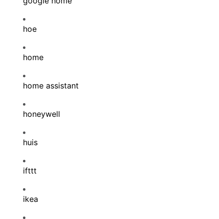
google home
hoe
home
home assistant
honeywell
huis
ifttt
ikea