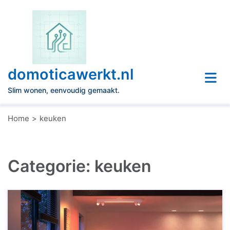
Naar
de
inhoud
gaan
domoticawerkt.nl
Slim wonen, eenvoudig gemaakt.
Home
keuken
Categorie:
keuken