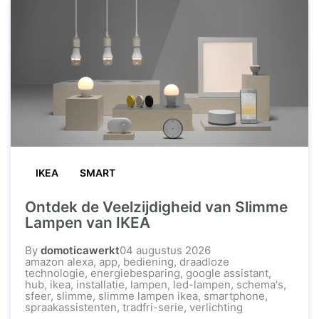
IKEA
SMART
Ontdek de Veelzijdigheid van Slimme
Lampen van IKEA
By
domoticawerkt
04 augustus 2026
amazon alexa
,
app
,
bediening
,
draadloze
technologie
,
energiebesparing
,
google assistant
,
hub
,
ikea
,
installatie
,
lampen
,
led-lampen
,
schema's
,
sfeer
,
slimme
,
slimme lampen ikea
,
smartphone
,
spraakassistenten
,
tradfri-serie
,
verlichting