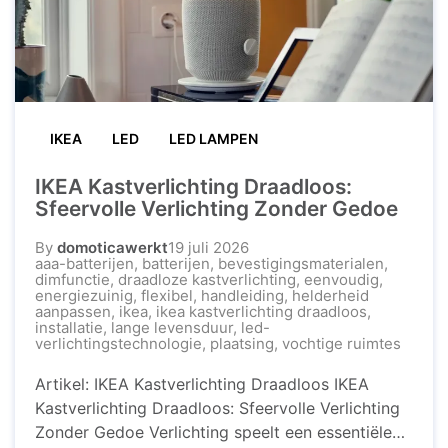
IKEA
LED
LED LAMPEN
IKEA Kastverlichting Draadloos:
Sfeervolle Verlichting Zonder Gedoe
By
domoticawerkt
19 juli 2026
aaa-batterijen
,
batterijen
,
bevestigingsmaterialen
,
dimfunctie
,
draadloze kastverlichting
,
eenvoudig
,
energiezuinig
,
flexibel
,
handleiding
,
helderheid
aanpassen
,
ikea
,
ikea kastverlichting draadloos
,
installatie
,
lange levensduur
,
led-
verlichtingstechnologie
,
plaatsing
,
vochtige ruimtes
Artikel: IKEA Kastverlichting Draadloos IKEA
Kastverlichting Draadloos: Sfeervolle Verlichting
Zonder Gedoe Verlichting speelt een essentiële