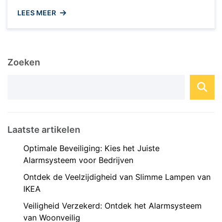
rol in het creëren van een gezellige en functionele
LEES MEER
sfeer in huis. Met de draadloze kastverlichting
van IKEA wordt het eenvoudig om donkere
hoekjes en kasten te verlichten zonder gedoe
met kabels. Deze slimme oplossing biedt tal van
Zoeken
voordelen voor ...
Laatste artikelen
Optimale Beveiliging: Kies het Juiste
Alarmsysteem voor Bedrijven
Ontdek de Veelzijdigheid van Slimme Lampen van
IKEA
Veiligheid Verzekerd: Ontdek het Alarmsysteem
van Woonveilig