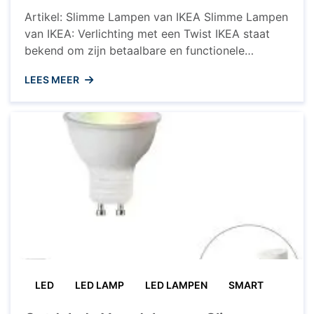
Artikel: Slimme Lampen van IKEA Slimme Lampen
van IKEA: Verlichting met een Twist IKEA staat
bekend om zijn betaalbare en functionele
meubels, maar wist je dat ze ook een uitgebreide
LEES MEER
collectie slimme lampen aanbieden? Met de
slimme verlichtingssystemen van IKEA kun je
jouw huis transformeren en de sfeer in elke
kamer aanpassen met slechts een ...
LED
LED LAMP
LED LAMPEN
SMART