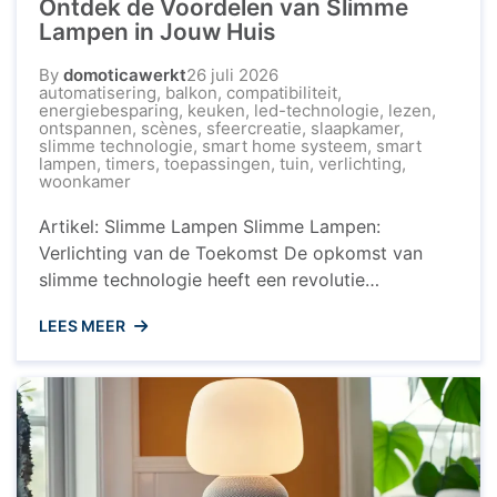
Ontdek de Voordelen van Slimme
Lampen in Jouw Huis
By
domoticawerkt
26 juli 2026
automatisering
,
balkon
,
compatibiliteit
,
energiebesparing
,
keuken
,
led-technologie
,
lezen
,
ontspannen
,
scènes
,
sfeercreatie
,
slaapkamer
,
slimme technologie
,
smart home systeem
,
smart
lampen
,
timers
,
toepassingen
,
tuin
,
verlichting
,
woonkamer
Artikel: Slimme Lampen Slimme Lampen:
Verlichting van de Toekomst De opkomst van
slimme technologie heeft een revolutie
teweeggebracht in ons dagelijks leven, en dat
LEES MEER
geldt ook voor verlichting. Slimme lampen, ook
wel bekend als smart lampen, bieden talloze
voordelen en mogelijkheden die traditionele
verlichtingssystemen overtreffen. Wat zijn
Slimme Lampen? Slimme lampen zijn LED-lampen
die verbonden ...