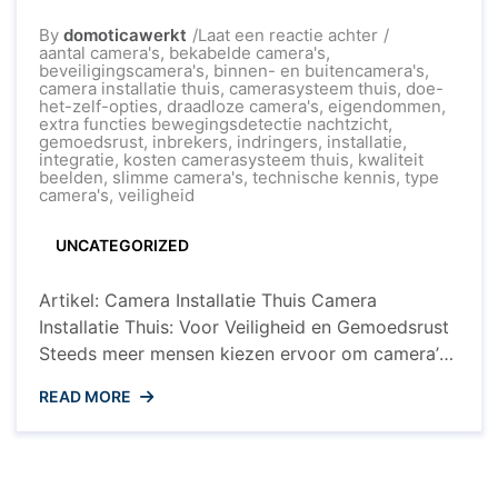
op
By
domoticawerkt
Laat een reactie achter
Veiligheid
aantal camera's
,
bekabelde camera's
,
en
beveiligingscamera's
,
binnen- en buitencamera's
,
Gemoedsrust:
camera installatie thuis
,
camerasysteem thuis
,
doe-
Camera
het-zelf-opties
,
draadloze camera's
,
eigendommen
,
Installatie
extra functies bewegingsdetectie nachtzicht
,
Thuis
gemoedsrust
,
inbrekers
,
indringers
,
installatie
,
integratie
,
kosten camerasysteem thuis
,
kwaliteit
beelden
,
slimme camera's
,
technische kennis
,
type
camera's
,
veiligheid
UNCATEGORIZED
Artikel: Camera Installatie Thuis Camera
Installatie Thuis: Voor Veiligheid en Gemoedsrust
Steeds meer mensen kiezen ervoor om camera’s
te installeren in en rondom hun huis als een
READ MORE
effectieve manier om hun eigendommen te
beveiligen en een gevoel van veiligheid te
creëren. Of het nu gaat om het bewaken van de
voordeur, de achtertuin of zelfs ...