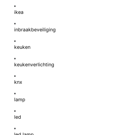
ikea
inbraakbeveiliging
keuken
keukenverlichting
knx
lamp
led
led lamp