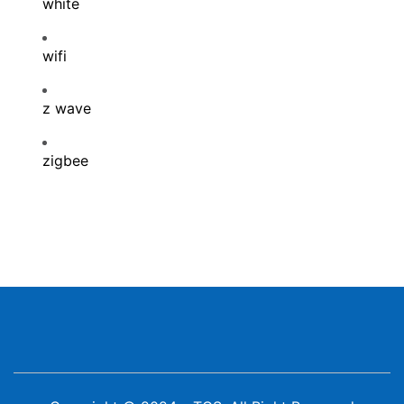
white
wifi
z wave
zigbee