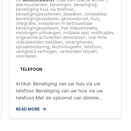
Optimale
alarmsystemen
,
beveiligen
,
beveiliging
,
nde
huisbeveilig
beveiliging huis via telefoon
,
g
via
beveiligingssystemen
,
bewaken
,
compatibel
uw
beveiligingssysteem
,
gemoedsrust
,
huis
,
ca
telefoon:
integratie
,
investeren in betrouwbaar
altijd
beveiligingssysteem
,
live videostreams
,
verbonden
meldingen ontvangen
,
mobiele app
,
notificaties
,
en
ongewone activiteiten detecteren
,
real-time
alert
videobeelden bekijken
,
smartphones
,
spraakbesturing
,
technologieën
,
telefoon
,
veiligheid verhogen
,
verbonden blijven
,
voordelen
TELEFOON
Artikel: Beveiliging van uw huis via uw
telefoon Beveiliging van uw huis via uw
telefoon Met de opkomst van slimme
technologieën wordt het steeds eenvoudiger
READ MORE
om uw huis te beveiligen en te bewaken,
waar u ook bent. Dankzij de integratie van
beveiligingssystemen met smartphones kunt