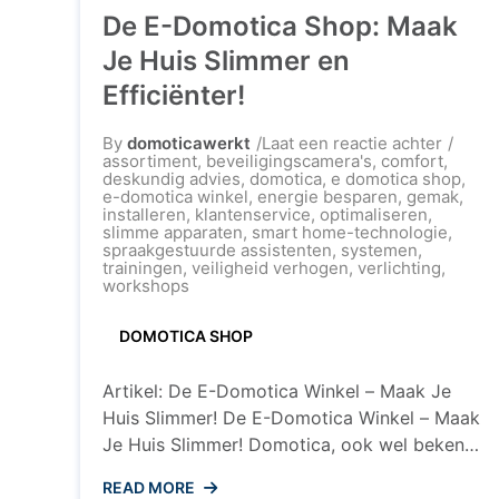
domotica is Eltako. Met innovatieve
De E-Domotica Shop: Maak
producten en oplossingen biedt Eltako een
Je Huis Slimmer en
breed scala aan mogelijkheden om uw huis
slimmer te maken. Wat is ...
Efficiënter!
op
By
domoticawerkt
Laat een reactie achter
De
assortiment
,
beveiligingscamera's
,
comfort
,
E-
deskundig advies
,
domotica
,
e domotica shop
,
Domoti
e-domotica winkel
,
energie besparen
,
gemak
,
Shop:
installeren
,
klantenservice
,
optimaliseren
,
Maak
slimme apparaten
,
smart home-technologie
,
Je
spraakgestuurde assistenten
,
systemen
,
Huis
trainingen
,
veiligheid verhogen
,
verlichting
,
Slimme
workshops
en
Efficiën
DOMOTICA SHOP
Artikel: De E-Domotica Winkel – Maak Je
Huis Slimmer! De E-Domotica Winkel – Maak
Je Huis Slimmer! Domotica, ook wel bekend
als smart home-technologie, wordt steeds
READ MORE
populairder in Nederland. Met eenvoudige