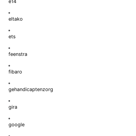
e14
eltako
ets
feenstra
fibaro
gehandicaptenzorg
gira
google