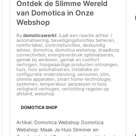
Ontdek de Slimme Wereld
van Domotica in Onze
Webshop
op
By
domoticawerkt
Laat een reactie achter
Ontdek
automatisering
,
beveiligingsfuncties beheren
,
de
comfortabel
,
controlefuncties
,
deskundig
Slimme
advies
,
domotica
,
domotica webshop
,
draadloze
Wereld
connectiviteit
,
energieverbruik optimaliseren
,
van
gemak bij winkelen
,
gemak en comfort
Domotica
verhogen
,
hoogwaardige producten ontvangen
,
in
huis
,
huis automatiseren
,
installatie en
Onze
configuratie ondersteuning
,
sensoren
,
slim
,
Webshop
slimme apparaten
,
smart home-technologie
,
systemen
,
temperatuur aanpassen in huis
,
veiligheid verhogen
,
verlichting regelen op
afstand
,
webshop
DOMOTICA SHOP
Artikel: Domotica Webshop Domotica
Webshop: Maak Je Huis Slimmer en