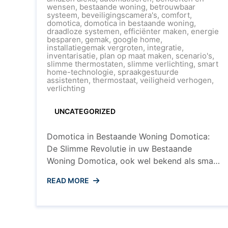
uw
wensen
,
bestaande woning
,
betrouwbaar
Bestaa
systeem
,
beveiligingscamera's
,
comfort
,
Wonin
domotica
,
domotica in bestaande woning
,
met
draadloze systemen
,
efficiënter maken
,
energie
Domoti
besparen
,
gemak
,
google home
,
installatiegemak vergroten
,
integratie
,
inventarisatie
,
plan op maat maken
,
scenario's
,
slimme thermostaten
,
slimme verlichting
,
smart
home-technologie
,
spraakgestuurde
assistenten
,
thermostaat
,
veiligheid verhogen
,
verlichting
UNCATEGORIZED
Domotica in Bestaande Woning Domotica:
De Slimme Revolutie in uw Bestaande
Woning Domotica, ook wel bekend als smart
home-technologie, is bezig met een opmars
READ MORE
in huishoudens over de hele wereld. Maar
wat als u al in een bestaande woning woont
en wilt profiteren van de voordelen van
domotica? Goed nieuws: ook in oudere