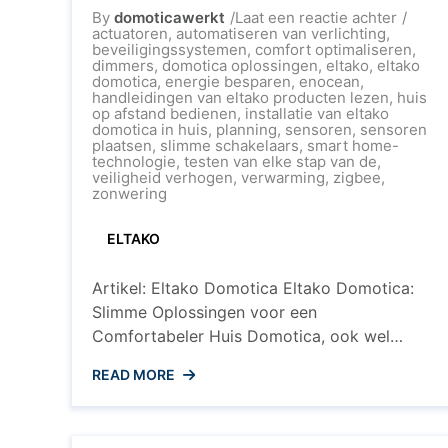
op
By
domoticawerkt
Laat een reactie achter
Ontdek
actuatoren
,
automatiseren van verlichting
,
de
beveiligingssystemen
,
comfort optimaliseren
,
Slimm
dimmers
,
domotica oplossingen
,
eltako
,
eltako
Wereld
domotica
,
energie besparen
,
enocean
,
van
handleidingen van eltako producten lezen
,
huis
Eltako
op afstand bedienen
,
installatie van eltako
Domoti
domotica in huis
,
planning
,
sensoren
,
sensoren
plaatsen
,
slimme schakelaars
,
smart home-
technologie
,
testen van elke stap van de
,
veiligheid verhogen
,
verwarming
,
zigbee
,
zonwering
ELTAKO
Artikel: Eltako Domotica Eltako Domotica:
Slimme Oplossingen voor een
Comfortabeler Huis Domotica, ook wel
bekend als smart home-technologie,
READ MORE
transformeert huizen in intelligente en
geautomatiseerde leefomgevingen. Een
toonaangevend bedrijf op het gebied van