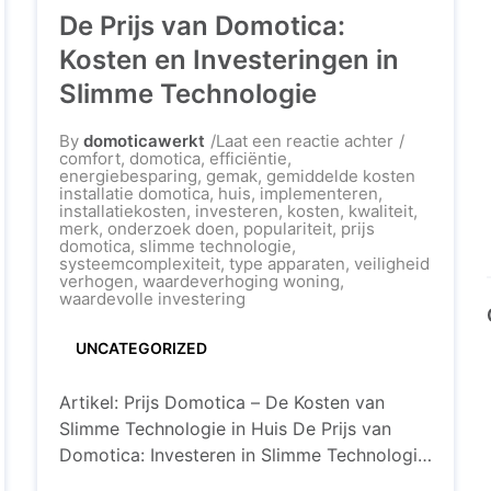
De Prijs van Domotica:
Kosten en Investeringen in
Slimme Technologie
op
By
domoticawerkt
Laat een reactie achter
De
comfort
,
domotica
,
efficiëntie
,
Prijs
energiebesparing
,
gemak
,
gemiddelde kosten
ca
van
installatie domotica
,
huis
,
implementeren
,
Domotica:
installatiekosten
,
investeren
,
kosten
,
kwaliteit
,
Kosten
merk
,
onderzoek doen
,
populariteit
,
prijs
en
domotica
,
slimme technologie
,
Investering
systeemcomplexiteit
,
type apparaten
,
veiligheid
r
in
verhogen
,
waardeverhoging woning
,
Slimme
waardevolle investering
ter!
Technologie
UNCATEGORIZED
Artikel: Prijs Domotica – De Kosten van
Slimme Technologie in Huis De Prijs van
Domotica: Investeren in Slimme Technologie
voor uw Woning Domotica, ook wel bekend