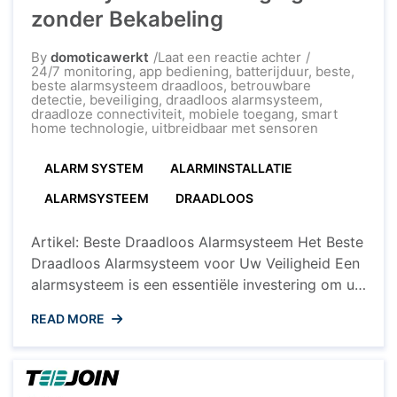
zonder Bekabeling
op
By
domoticawerkt
Laat een reactie achter
Het
24/7 monitoring
,
app bediening
,
batterijduur
,
beste
,
Beste
beste alarmsysteem draadloos
,
betrouwbare
Draadloos
detectie
,
beveiliging
,
draadloos alarmsysteem
,
Alarmsysteem:
draadloze connectiviteit
,
mobiele toegang
,
smart
Beveiliging
home technologie
,
uitbreidbaar met sensoren
zonder
Bekabeling
ALARM SYSTEM
ALARMINSTALLATIE
ALARMSYSTEEM
DRAADLOOS
Artikel: Beste Draadloos Alarmsysteem Het Beste
Draadloos Alarmsysteem voor Uw Veiligheid Een
alarmsysteem is een essentiële investering om uw
huis of bedrijf te beschermen tegen ongewenste
READ MORE
indringers. Met de opkomst van draadloze
technologieën zijn draadloze alarmsystemen
steeds populairder geworden vanwege hun
eenvoudige installatie en flexibiliteit. Maar wat