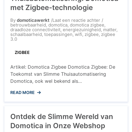
met Zigbee-technologie
op
By
domoticawerkt
Laat een reactie achter
De
betrouwbaarheid
,
domotica
,
domotica zigbee
,
Toekomst
draadloze connectiviteit
,
energiezuinigheid
,
matter
,
van
schaalbaarheid
,
toepassingen
,
wifi
,
zigbee
,
zigbee
Thuisautomatis
3.0
Domotica
met
ZIGBEE
Zigbee-
technologie
Artikel: Domotica Zigbee Domotica Zigbee: De
Toekomst van Slimme Thuisautomatisering
Domotica, ook wel bekend als
huisautomatisering, maakt het mogelijk om uw
READ MORE
huis slimmer en efficiënter te maken. Een van de
opkomende technologieën op het gebied van
domotica is Zigbee. Maar wat is Zigbee precies
Ontdek de Slimme Wereld van
en hoe kan het bijdragen aan een verbeterde
woonervaring? Wat is ...
Domotica in Onze Webshop