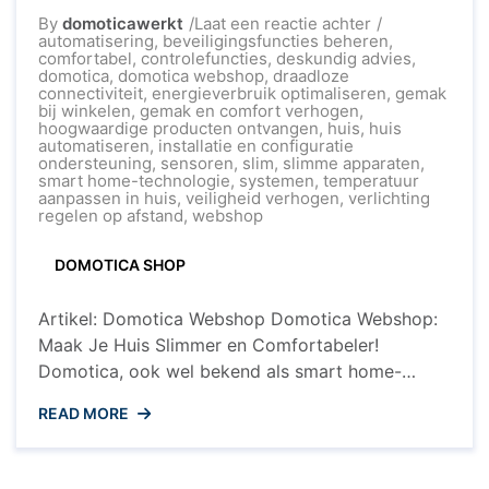
op
By
domoticawerkt
Laat een reactie achter
Ontdek
automatisering
,
beveiligingsfuncties beheren
,
de
comfortabel
,
controlefuncties
,
deskundig advies
,
Slimme
domotica
,
domotica webshop
,
draadloze
Wereld
connectiviteit
,
energieverbruik optimaliseren
,
gemak
van
bij winkelen
,
gemak en comfort verhogen
,
Domotica
hoogwaardige producten ontvangen
,
huis
,
huis
in
automatiseren
,
installatie en configuratie
Onze
ondersteuning
,
sensoren
,
slim
,
slimme apparaten
,
Webshop
smart home-technologie
,
systemen
,
temperatuur
aanpassen in huis
,
veiligheid verhogen
,
verlichting
regelen op afstand
,
webshop
DOMOTICA SHOP
Artikel: Domotica Webshop Domotica Webshop:
Maak Je Huis Slimmer en Comfortabeler!
Domotica, ook wel bekend als smart home-
technologie, is de toekomst van wonen. Met
READ MORE
domotica kunnen huiseigenaren hun huis slimmer
en comfortabeler maken door gebruik te maken
van geavanceerde automatisering en