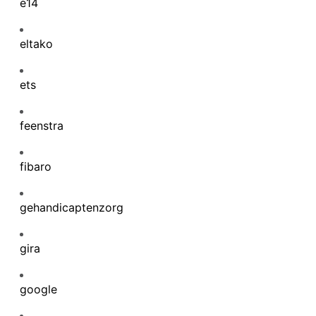
e14
eltako
ets
feenstra
fibaro
gehandicaptenzorg
gira
google