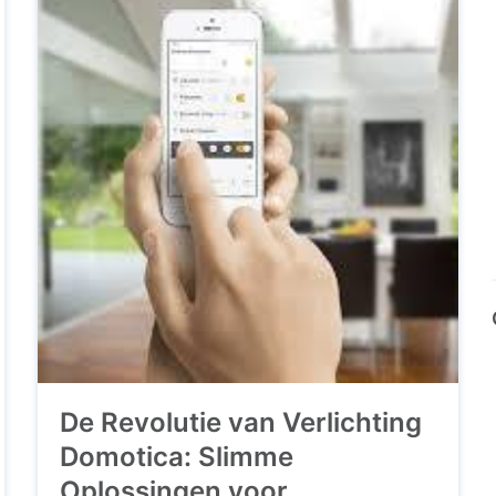
Somfy de sleutel tot slim wonen. Wat maakt
Somfy domotica zo bijzonder? Het
antwoord ligt in de integratie ...
ca
r
ter!
De Revolutie van Verlichting
Domotica: Slimme
Oplossingen voor