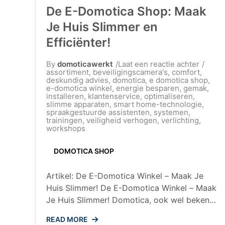
De E-Domotica Shop: Maak
Je Huis Slimmer en
Efficiënter!
op
By
domoticawerkt
Laat een reactie achter
De
assortiment
,
beveiligingscamera's
,
comfort
,
E-
deskundig advies
,
domotica
,
e domotica shop
,
Domoti
e-domotica winkel
,
energie besparen
,
gemak
,
Shop:
installeren
,
klantenservice
,
optimaliseren
,
Maak
slimme apparaten
,
smart home-technologie
,
Je
spraakgestuurde assistenten
,
systemen
,
Huis
trainingen
,
veiligheid verhogen
,
verlichting
,
Slimme
workshops
en
Efficiën
DOMOTICA SHOP
Artikel: De E-Domotica Winkel – Maak Je
Huis Slimmer! De E-Domotica Winkel – Maak
Je Huis Slimmer! Domotica, ook wel bekend
als smart home-technologie, wordt steeds
READ MORE
populairder in Nederland. Met eenvoudige