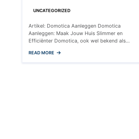
Stap
voor
UNCATEGORIZED
Stap
Gids
Artikel: Domotica Aanleggen Domotica
Aanleggen: Maak Jouw Huis Slimmer en
Efficiënter Domotica, ook wel bekend als
smart home-technologie, wordt steeds
READ MORE
populairder in huizen over de hele wereld.
Door het integreren van slimme apparaten
en systemen in je huis, kun je genieten van
meer gemak, comfort en veiligheid. Maar
hoe kun je nu zelf domotica aanleggen ...