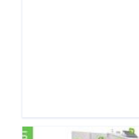
en betaalbare oplossingen kunnen
huiseigenaren hun woningen omtoveren tot
slimme en geavanceerde ruimtes. Een van
de toonaangevende spelers op de markt is
de E-Domotica ...