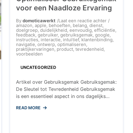
passen met slechts een druk op de knop of
voor een Naadloze Ervaring
zelfs ...
op
By
domoticawerkt
Laat een reactie achter
Optimaliseer
amazon
,
apple
,
behoeften
,
belang
,
dienst
,
Gebruiksge
doelgroep
,
duidelijkheid
,
eenvoudig
,
efficiëntie
,
voor
feedback
,
gebruiker
,
gebruiksgemak
,
google
,
een
instructies
,
interactie
,
intuïtief
,
klantenbinding
,
Naadloze
navigatie
,
ontwerp
,
optimaliseren
,
Ervaring
praktijkervaringen
,
product
,
tevredenheid
,
voorbeelden
UNCATEGORIZED
Artikel over Gebruiksgemak Gebruiksgemak:
De Sleutel tot Tevredenheid Gebruiksgemak
is een essentieel aspect in ons dagelijks
leven, zowel in fysieke producten als
READ MORE
ca
digitale toepassingen. Het draait allemaal
gen
om het creëren van een naadloze en
intuïtieve ervaring voor de gebruiker,
waarbij de drempels tot het gebruik van een