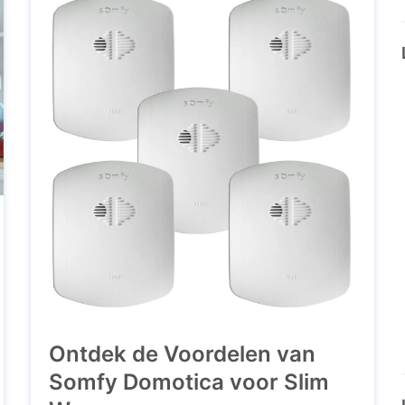
tie
Ontdek de Voordelen van
ca
Somfy Domotica voor Slim
e