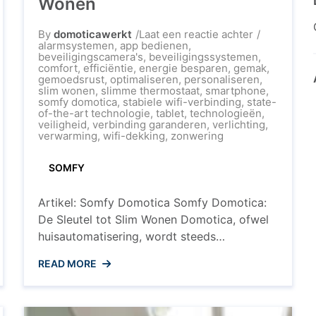
Wonen
op
By
domoticawerkt
Laat een reactie achter
Ontdek
alarmsystemen
,
app bedienen
,
de
beveiligingscamera's
,
beveiligingssystemen
,
Voordelen
comfort
,
efficiëntie
,
energie besparen
,
gemak
,
van
gemoedsrust
,
optimaliseren
,
personaliseren
,
Somfy
slim wonen
,
slimme thermostaat
,
smartphone
,
Domotica
somfy domotica
,
stabiele wifi-verbinding
,
state-
voor
of-the-art technologie
,
tablet
,
technologieën
,
Slim
veiligheid
,
verbinding garanderen
,
verlichting
,
Wonen
verwarming
,
wifi-dekking
,
zonwering
SOMFY
Artikel: Somfy Domotica Somfy Domotica:
De Sleutel tot Slim Wonen Domotica, ofwel
huisautomatisering, wordt steeds
populairder in moderne huishoudens. Een
READ MORE
toonaangevend merk op het gebied van
domotica is Somfy. Met hun geavanceerde
systemen en innovatieve oplossingen biedt