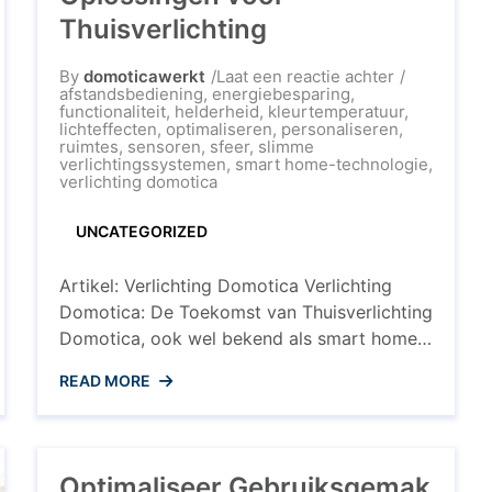
Thuisverlichting
op
By
domoticawerkt
Laat een reactie achter
De
afstandsbediening
,
energiebesparing
,
Revolutie
functionaliteit
,
helderheid
,
kleurtemperatuur
,
van
lichteffecten
,
optimaliseren
,
personaliseren
,
Verlichting
ruimtes
,
sensoren
,
sfeer
,
slimme
Domotica:
verlichtingssystemen
,
smart home-technologie
,
Slimme
verlichting domotica
Oplossingen
voor
UNCATEGORIZED
Thuisverlich
Artikel: Verlichting Domotica Verlichting
Domotica: De Toekomst van Thuisverlichting
Domotica, ook wel bekend als smart home-
technologie, transformeert de manier
READ MORE
waarop we onze huizen verlichten. Met de
opkomst van slimme verlichtingssystemen
wordt het mogelijk om de sfeer en
functionaliteit van elke ruimte in huis aan te
Optimaliseer Gebruiksgemak