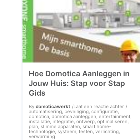
Hoe Domotica Aanleggen in
Jouw Huis: Stap voor Stap
Gids
op
By
domoticawerkt
Laat een reactie achter
Hoe
automatisering
,
beveiliging
,
configuratie
,
Domoti
domotica
,
domotica aanleggen
,
entertainment
,
Aanleg
installatie
,
integratie
,
ontwerp
,
optimaliseren
,
in
plan
,
slimme apparaten
,
smart home-
Jouw
technologie
,
systeem
,
testen
,
verlichting
,
Huis:
verwarming