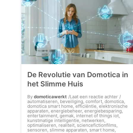
De Revolutie van Domotica in
het Slimme Huis
op
By
domoticawerkt
Laat een reactie achter
De
automatiseren
,
beveiliging
,
comfort
,
domotica
,
Revolu
domotica smart home
,
efficiëntie
,
elektronische
van
apparaten
,
energiebeheer
,
energiebesparing
,
Domoti
entertainment
,
gemak
,
internet of things iot
,
in
kunstmatige intelligentie
,
netwerken
,
het
optimaliseren
,
realiteit
,
sciencefictionfilms
,
Slimm
sensoren
,
slimme apparaten
,
smart home
,