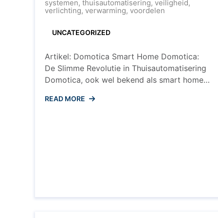
Huis
systemen
,
thuisautomatisering
,
veiligheid
,
verlichting
,
verwarming
,
voordelen
UNCATEGORIZED
Artikel: Domotica Smart Home Domotica:
De Slimme Revolutie in Thuisautomatisering
Domotica, ook wel bekend als smart home-
technologie, heeft de manier waarop we ons
READ MORE
huis ervaren en beheren drastisch
veranderd. Met de opkomst van
geavanceerde systemen en apparaten die
met elkaar kunnen communiceren en op
afstand kunnen worden bediend, wordt het
creëren van een slimme woning ...