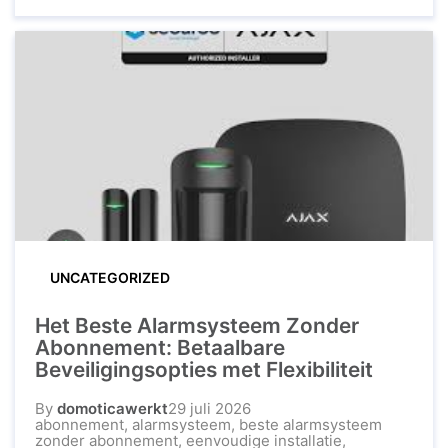
de toenemende bezorgdheid over veiligheid is
het installeren van een betrouwbaar
alarmsysteem een verstandige keuze die
gemoedsrust biedt, zowel wanneer u thuis ...
UNCATEGORIZED
Het Beste Alarmsysteem Zonder
Abonnement: Betaalbare
Beveiligingsopties met Flexibiliteit
By
domoticawerkt
29 juli 2026
abonnement
,
alarmsysteem
,
beste alarmsysteem
zonder abonnement
,
eenvoudige installatie
,