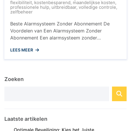
flexibiliteit
,
kostenbesparend
,
maandelijkse kosten
,
professionele hulp
,
uitbreidbaar
,
volledige controle
,
zelfbeheer
Beste Alarmsysteem Zonder Abonnement De
Voordelen van Een Alarmsysteem Zonder
Abonnement Een alarmsysteem zonder
abonnement wordt steeds populairder onder
LEES MEER
huiseigenaren die op zoek zijn naar een
betaalbare en effectieve manier om hun huis te
beveiligen. In tegenstelling tot traditionele
beveiligingssystemen die vaak gepaard gaan met
Zoeken
langdurige contracten en maandelijkse kosten,
biedt een alarmsysteem zonder abonnement ...
Laatste artikelen
Optimale Beveiliging: Kies het Juiste