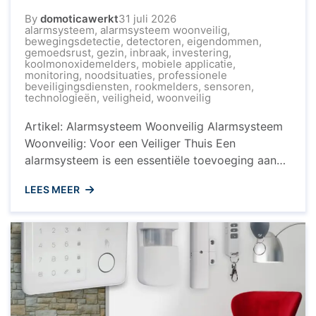
By
domoticawerkt
31 juli 2026
alarmsysteem
,
alarmsysteem woonveilig
,
bewegingsdetectie
,
detectoren
,
eigendommen
,
gemoedsrust
,
gezin
,
inbraak
,
investering
,
koolmonoxidemelders
,
mobiele applicatie
,
monitoring
,
noodsituaties
,
professionele
beveiligingsdiensten
,
rookmelders
,
sensoren
,
technologieën
,
veiligheid
,
woonveilig
Artikel: Alarmsysteem Woonveilig Alarmsysteem
Woonveilig: Voor een Veiliger Thuis Een
alarmsysteem is een essentiële toevoeging aan
uw woning om de veiligheid van uw gezin en
LEES MEER
eigendommen te waarborgen. Woonveilig biedt
een geavanceerd alarmsysteem dat zorgt voor
gemoedsrust en bescherming tegen inbraak en
andere noodsituaties. Waarom Kiezen voor
Alarmsysteem Woonveilig? Het alarmsysteem van
Woonveilig is eenvoudig ...