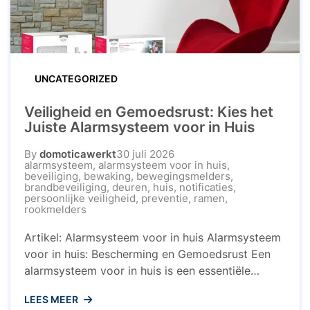
UNCATEGORIZED
Veiligheid en Gemoedsrust: Kies het
Juiste Alarmsysteem voor in Huis
By
domoticawerkt
30 juli 2026
alarmsysteem
,
alarmsysteem voor in huis
,
beveiliging
,
bewaking
,
bewegingsmelders
,
brandbeveiliging
,
deuren
,
huis
,
notificaties
,
persoonlijke veiligheid
,
preventie
,
ramen
,
rookmelders
Artikel: Alarmsysteem voor in huis Alarmsysteem
voor in huis: Bescherming en Gemoedsrust Een
alarmsysteem voor in huis is een essentiële
investering om uw woning en uw dierbaren te
LEES MEER
beschermen tegen ongewenste indringers. Met