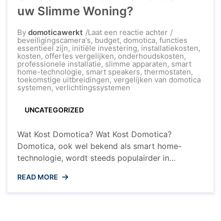
...
uw Slimme Woning?
op
By
domoticawerkt
Laat een reactie achter
Ontdek:
beveiligingscamera's
,
budget
,
domotica
,
functies
Wat
essentieel zijn
,
initiële investering
,
installatiekosten
,
Kost
kosten
,
offertes vergelijken
,
onderhoudskosten
,
Domotica
professionele installatie
,
slimme apparaten
,
smart
in
home-technologie
,
smart speakers
,
thermostaten
,
uw
toekomstige uitbreidingen
,
vergelijken van domotica
Slimme
systemen
,
verlichtingssystemen
Woning?
UNCATEGORIZED
Wat Kost Domotica? Wat Kost Domotica?
Domotica, ook wel bekend als smart home-
technologie, wordt steeds populairder in
Nederlandse huishoudens. Maar wat zijn de
READ MORE
kosten die komen kijken bij het implementeren
van domotica in uw woning? Initiële Investering
De kosten voor domotica kunnen sterk variëren,
afhankelijk van uw specifieke wensen en