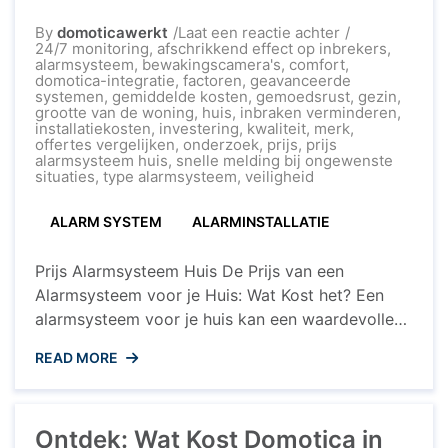
op
By
domoticawerkt
Laat een reactie achter
De
24/7 monitoring
,
afschrikkend effect op inbrekers
,
Kosten
alarmsysteem
,
bewakingscamera's
,
comfort
,
van
domotica-integratie
,
factoren
,
geavanceerde
een
systemen
,
gemiddelde kosten
,
gemoedsrust
,
gezin
,
Alarmsysteem
grootte van de woning
,
huis
,
inbraken verminderen
,
voor
installatiekosten
,
investering
,
kwaliteit
,
merk
,
je
offertes vergelijken
,
onderzoek
,
prijs
,
prijs
Huis:
alarmsysteem huis
,
snelle melding bij ongewenste
Wat
situaties
,
type alarmsysteem
,
veiligheid
Kost
het
ALARM SYSTEM
ALARMINSTALLATIE
Precies?
Prijs Alarmsysteem Huis De Prijs van een
Alarmsysteem voor je Huis: Wat Kost het? Een
alarmsysteem voor je huis kan een waardevolle
investering zijn om de veiligheid van je woning en
READ MORE
gezin te waarborgen. Maar wat kost zo’n
alarmsysteem eigenlijk? De prijs van een
alarmsysteem voor je huis kan variëren
Ontdek: Wat Kost Domotica in
afhankelijk van verschillende factoren. Factoren