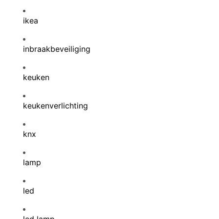
ikea
inbraakbeveiliging
keuken
keukenverlichting
knx
lamp
led