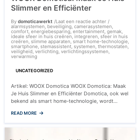
Slimmer en Efficiënter
op
By
domoticawerkt
Laat een reactie achter
Transformeer
alarmsystemen
,
beveiliging
,
camerasystemen
,
Je
comfort
,
energiebesparing
,
entertainment
,
gemak
,
Woning
ideale sfeer in huis creëren
,
integreren
,
sfeer in huis
Met
creëren
,
slimme apparaten
,
smart home-technologie
,
WOOX
smartphone
,
stemassistent
,
systemen
,
thermostaten
,
Domotica:
veiligheid
,
verlichting
,
verlichtingssystemen
,
Maak
verwarming
Je
Huis
UNCATEGORIZED
Slimmer
en
Efficiënter
Artikel: WOOX Domotica WOOX Domotica: Maak
Je Huis Slimmer en Efficiënter Domotica, ook wel
bekend als smart home-technologie, wordt
steeds populairder bij huiseigenaren die hun
READ MORE
woningen willen automatiseren en slimmer willen
maken. Een toonaangevend merk op het gebied
van domotica is WOOX, dat innovatieve
oplossingen biedt om het dagelijks leven