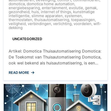
Toekomst
domotica
,
domotica home automation
,
van
energiebesparing
,
entertainment
,
evolutie
,
gemak
,
Thuisautomatis
gezondheid
,
huis
,
internet of things
,
kunstmatige
Domotica
intelligentie
,
slimme apparaten
,
systemen
,
in
thermostaten
,
thuisautomatisering
,
toepassingen
,
Huis
veiligheid
,
verbindingen
,
verlichting
,
voordelen
,
wifi-
dekking
UNCATEGORIZED
Artikel: Domotica Thuisautomatisering Domotica:
De Toekomst van Thuisautomatisering Domotica,
ook wel bekend als huisautomatisering, is een
technologische revolutie die onze manier van
READ MORE
leven transformeert. Met domotica kunnen
huiseigenaren hun woningen slimmer en
efficiënter maken door verschillende
elektronische apparaten en systemen met elkaar
te laten communiceren en te automatiseren.
Voordelen van Domotica Eén van de
belangrijkste ...