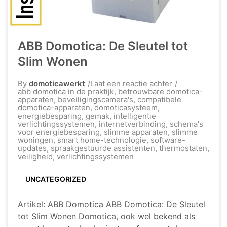
ABB Domotica: De Sleutel tot
Slim Wonen
op
By
domoticawerkt
Laat een reactie achter
ABB
abb domotica in de praktijk
,
betrouwbare domotica-
Domotica:
apparaten
,
beveiligingscamera's
,
compatibele
De
domotica-apparaten
,
domoticasysteem
,
Sleutel
energiebesparing
,
gemak
,
intelligentie
tot
verlichtingssystemen
,
internetverbinding
,
schema's
Slim
voor energiebesparing
,
slimme apparaten
,
slimme
Wonen
woningen
,
smart home-technologie
,
software-
updates
,
spraakgestuurde assistenten
,
thermostaten
,
veiligheid
,
verlichtingssystemen
UNCATEGORIZED
Artikel: ABB Domotica ABB Domotica: De Sleutel
tot Slim Wonen Domotica, ook wel bekend als