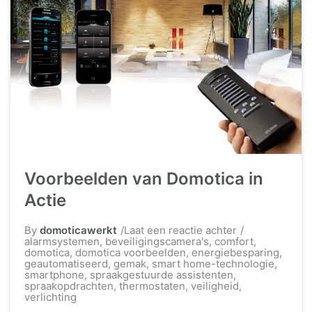
Voorbeelden van Domotica in
Actie
op
By
domoticawerkt
Laat een reactie achter
Voorbeelden
alarmsystemen
,
beveiligingscamera's
,
comfort
,
van
domotica
,
domotica voorbeelden
,
energiebesparing
,
Domotica
geautomatiseerd
,
gemak
,
smart home-technologie
,
in
smartphone
,
spraakgestuurde assistenten
,
Actie
spraakopdrachten
,
thermostaten
,
veiligheid
,
verlichting