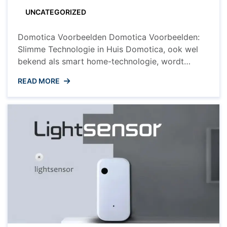
UNCATEGORIZED
Domotica Voorbeelden Domotica Voorbeelden:
Slimme Technologie in Huis Domotica, ook wel
bekend als smart home-technologie, wordt
steeds populairder in huizen over de hele wereld.
READ MORE
Met domotica kunnen verschillende aspecten van
een huis geautomatiseerd en op afstand bediend
worden, waardoor het comfort, gemak en
veiligheid van bewoners verbeterd wordt.
Benieuwd naar enkele voorbeelden van
domotica-toepassingen? Hier ...