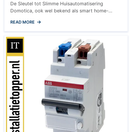
De Sleutel tot Slimme Huisautomatisering
Domotica, ook wel bekend als smart home-
technologie, transformeert traditionele huizen in
READ MORE
geavanceerde en intelligente woonomgevingen.
Een van de meest gebruikte protocollen binnen
domotica is 433 MHz, een draadloze
communicatiestandaard die apparaten in huis
met elkaar verbindt en op afstand bedienbaar
maakt. Hoe Werkt ...