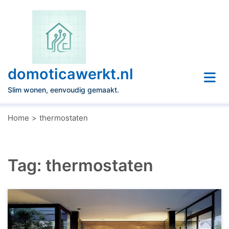
Naar
de
inhoud
gaan
domoticawerkt.nl
Slim wonen, eenvoudig gemaakt.
Home
thermostaten
Tag:
thermostaten