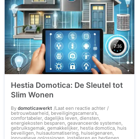
Hestia Domotica: De Sleutel tot
Slim Wonen
op
By
domoticawerkt
Laat een reactie achter
Hestia
betrouwbaarheid
,
beveiligingscamera's
,
Domotica:
comfortabeler
,
dagelijks leven
,
diensten
,
De
energiekosten besparen
,
geavanceerde systemen
,
Sleutel
gebruiksgemak
,
gemakkelijker
,
hestia domotica
,
huis
tot
beveiligen
,
huisautomatisering
,
huiseigenaren
,
Slim
innovatieve oplossingen
,
installeren en bedienen
,