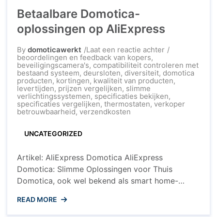
Betaalbare Domotica-
oplossingen op AliExpress
op
By
domoticawerkt
Laat een reactie achter
Betaalbare
beoordelingen en feedback van kopers
,
Domotica-
beveiligingscamera's
,
compatibiliteit controleren met
oplossingen
bestaand systeem
,
deursloten
,
diversiteit
,
domotica
op
producten
,
kortingen
,
kwaliteit van producten
,
AliExpress
levertijden
,
prijzen vergelijken
,
slimme
verlichtingssystemen
,
specificaties bekijken
,
specificaties vergelijken
,
thermostaten
,
verkoper
betrouwbaarheid
,
verzendkosten
UNCATEGORIZED
Artikel: AliExpress Domotica AliExpress
Domotica: Slimme Oplossingen voor Thuis
Domotica, ook wel bekend als smart home-
technologie, wordt steeds populairder bij
READ MORE
huiseigenaren die hun woningen willen
automatiseren en efficiënter willen maken.