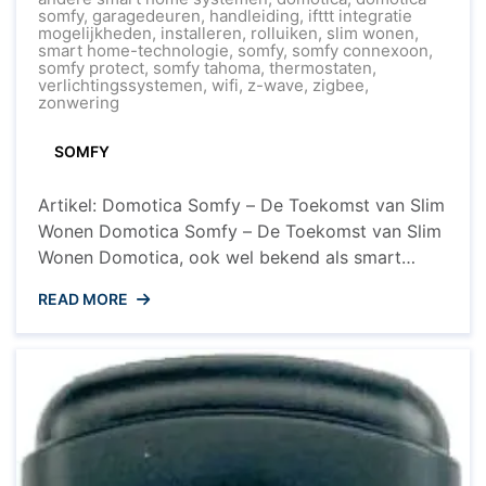
Slim
somfy
,
garagedeuren
,
handleiding
,
ifttt integratie
Wonen
mogelijkheden
,
installeren
,
rolluiken
,
slim wonen
,
met
smart home-technologie
,
somfy
,
somfy connexoon
,
Domotica
somfy protect
,
somfy tahoma
,
thermostaten
,
van
verlichtingssystemen
,
wifi
,
z-wave
,
zigbee
,
Somfy
zonwering
SOMFY
Artikel: Domotica Somfy – De Toekomst van Slim
Wonen Domotica Somfy – De Toekomst van Slim
Wonen Domotica, ook wel bekend als smart
home-technologie, transformeert de manier
READ MORE
waarop we onze huizen ervaren en beheren. Een
toonaangevend merk op het gebied van
domotica is Somfy, dat innovatieve oplossingen
biedt om uw huis slimmer en efficiënter te ...