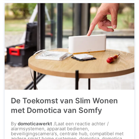
AliExpress, een van ’s werelds grootste online
retailers, biedt een breed scala aan domotica-
producten tegen betaalbare prijzen. Voordelen
van AliExpress Domotica AliExpress domotica-
producten staan bekend ...
De Toekomst van Slim Wonen
met Domotica van Somfy
op
By
domoticawerkt
Laat een reactie achter
De
alarmsystemen
,
apparaat bedienen
,
Toekomst
beveiligingscamera's
,
centrale hub
,
compatibel met
van
andere smart home systemen
,
domotica
,
domotica