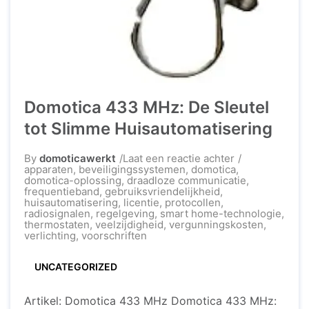
Domotica 433 MHz: De Sleutel
tot Slimme Huisautomatisering
op
By
domoticawerkt
Laat een reactie achter
Domotica
apparaten
,
beveiligingssystemen
,
domotica
,
433
domotica-oplossing
,
draadloze communicatie
,
MHz:
frequentieband
,
gebruiksvriendelijkheid
,
De
huisautomatisering
,
licentie
,
protocollen
,
Sleutel
radiosignalen
,
regelgeving
,
smart home-technologie
,
tot
thermostaten
,
veelzijdigheid
,
vergunningskosten
,
Slimme
verlichting
,
voorschriften
Huisautomatise
UNCATEGORIZED
Artikel: Domotica 433 MHz Domotica 433 MHz: