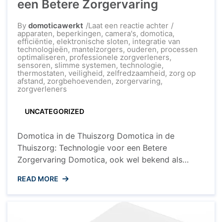
een Betere Zorgervaring
op
By
domoticawerkt
Laat een reactie achter
De
apparaten
,
beperkingen
,
camera's
,
domotica
,
Rol
efficiëntie
,
elektronische sloten
,
integratie van
van
technologieën
,
mantelzorgers
,
ouderen
,
processen
Domotica
optimaliseren
,
professionele zorgverleners
,
in
sensoren
,
slimme systemen
,
technologie
,
de
thermostaten
,
veiligheid
,
zelfredzaamheid
,
zorg op
Thuiszorg:
afstand
,
zorgbehoevenden
,
zorgervaring
,
Technologie
zorgverleners
voor
een
UNCATEGORIZED
Betere
Zorgervaring
Domotica in de Thuiszorg Domotica in de
Thuiszorg: Technologie voor een Betere
Zorgervaring Domotica, ook wel bekend als
huisautomatisering, speelt een steeds grotere rol
READ MORE
in de thuiszorgsector. Deze technologische
toepassingen bieden tal van voordelen voor
zowel zorgverleners als zorgbehoevenden. Door
het integreren van slimme systemen en apparaten