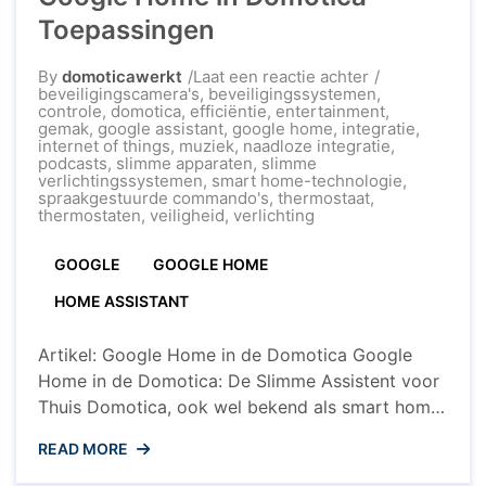
Toepassingen
op
By
domoticawerkt
Laat een reactie achter
Ontdek
beveiligingscamera's
,
beveiligingssystemen
,
de
controle
,
domotica
,
efficiëntie
,
entertainment
,
Voordelen
gemak
,
google assistant
,
google home
,
integratie
,
van
internet of things
,
muziek
,
naadloze integratie
,
Google
podcasts
,
slimme apparaten
,
slimme
Home
verlichtingssystemen
,
smart home-technologie
,
in
spraakgestuurde commando's
,
thermostaat
,
Domotica
thermostaten
,
veiligheid
,
verlichting
Toepassingen
GOOGLE
GOOGLE HOME
HOME ASSISTANT
Artikel: Google Home in de Domotica Google
Home in de Domotica: De Slimme Assistent voor
Thuis Domotica, ook wel bekend als smart home-
technologie, transformeert onze huizen in slimme
READ MORE
en geavanceerde woonomgevingen. Een van de
meest populaire en veelzijdige domotica-