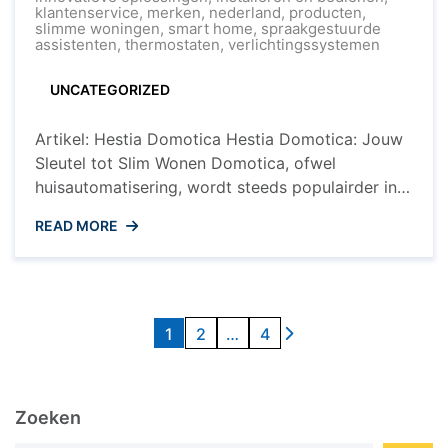
Wonen
klantenservice
,
merken
,
nederland
,
producten
,
slimme woningen
,
smart home
,
spraakgestuurde
assistenten
,
thermostaten
,
verlichtingssystemen
UNCATEGORIZED
Artikel: Hestia Domotica Hestia Domotica: Jouw
Sleutel tot Slim Wonen Domotica, ofwel
huisautomatisering, wordt steeds populairder in
Nederland. Een van de toonaangevende merken
READ MORE
op dit gebied is Hestia Domotica. Met hun
geavanceerde systemen en innovatieve
oplossingen helpen ze huiseigenaren om hun
woningen slimmer en efficiënter te maken. Hestia
Berichten
Domotica biedt een breed scala aan producten ...
1
2
…
4
paginering
Zoeken