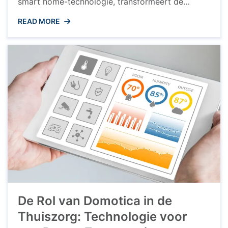
smart home-technologie, transformeert de
manier waarop we ons huis ervaren. Een
READ MORE
toonaangevend merk op het gebied van
domotica is ABB. Met geavanceerde oplossingen
en innovatieve producten speelt ABB een cruciale
rol in het creëren van slimme en efficiënte
woningen. Wat ...
De Rol van Domotica in de
Thuiszorg: Technologie voor