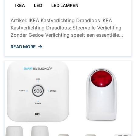
IKEA
LED
LED LAMPEN
Artikel: IKEA Kastverlichting Draadloos IKEA
Kastverlichting Draadloos: Sfeervolle Verlichting
Zonder Gedoe Verlichting speelt een essentiële
rol in het creëren van een gezellige en functionele
READ MORE
sfeer in huis. Met de draadloze kastverlichting
van IKEA wordt het eenvoudig om donkere
hoekjes en kasten te verlichten zonder gedoe
met kabels. Deze slimme oplossing biedt tal van
voordelen voor ...