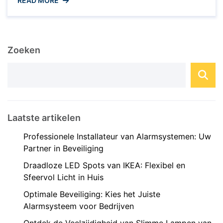
READ MORE
wordt het steeds eenvoudiger om je huis te
transformeren in een slimme en sfeervolle
omgeving. IKEA, bekend om zijn betaalbare en
functionele meubels, biedt ook een ...
Zoeken
Laatste artikelen
Professionele Installateur van Alarmsystemen: Uw
Partner in Beveiliging
Draadloze LED Spots van IKEA: Flexibel en
Sfeervol Licht in Huis
Optimale Beveiliging: Kies het Juiste
Alarmsysteem voor Bedrijven