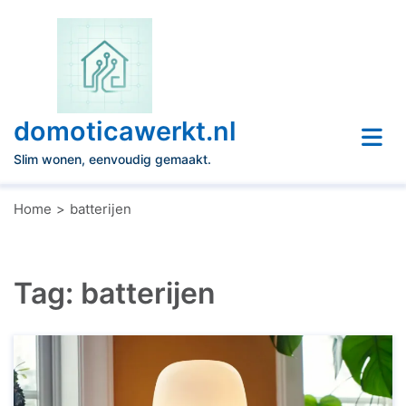
Naar
de
inhoud
gaan
domoticawerkt.nl
Slim wonen, eenvoudig gemaakt.
Home
batterijen
Tag:
batterijen