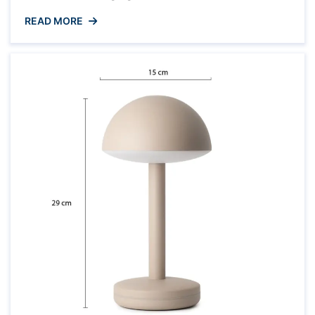
alarmsysteem met GSM-functionaliteit biedt een
READ MORE
moderne en draadloze oplossing voor
thuisbeveiliging. Met de integratie van een GSM-
module kan het alarmsysteem direct
communiceren via het mobiele netwerk,
waardoor het niet afhankelijk is van een vaste
telefoonlijn of internetverbinding. Voordelen van
een Alarmsysteem ...