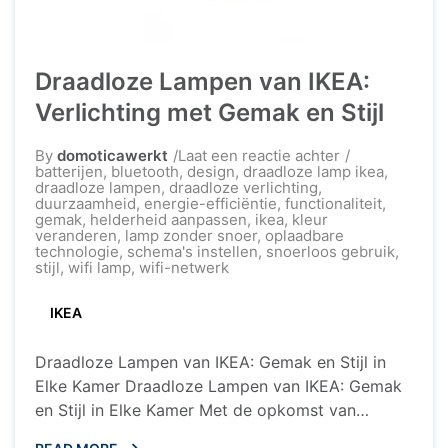
Draadloze Lampen van IKEA:
Verlichting met Gemak en Stijl
op
By
domoticawerkt
Laat een reactie achter
Draadloze
batterijen
,
bluetooth
,
design
,
draadloze lamp ikea
,
Lampen
draadloze lampen
,
draadloze verlichting
,
van
duurzaamheid
,
energie-efficiëntie
,
functionaliteit
,
IKEA:
gemak
,
helderheid aanpassen
,
ikea
,
kleur
Verlichting
veranderen
,
lamp zonder snoer
,
oplaadbare
met
technologie
,
schema's instellen
,
snoerloos gebruik
,
Gemak
stijl
,
wifi lamp
,
wifi-netwerk
en
Stijl
IKEA
Draadloze Lampen van IKEA: Gemak en Stijl in
Elke Kamer Draadloze Lampen van IKEA: Gemak
en Stijl in Elke Kamer Met de opkomst van
slimme technologieën en draadloze apparaten