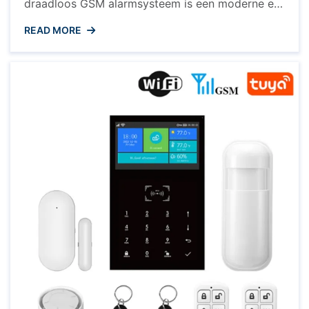
draadloos GSM alarmsysteem is een moderne en
effectieve manier om uw huis te beveiligen tegen
READ MORE
inbraak en andere noodsituaties. In tegenstelling
tot traditionele alarmsystemen die afhankelijk zijn
van een vaste telefoonlijn, maakt een draadloos
GSM alarmsysteem gebruik van het mobiele
netwerk om u ...