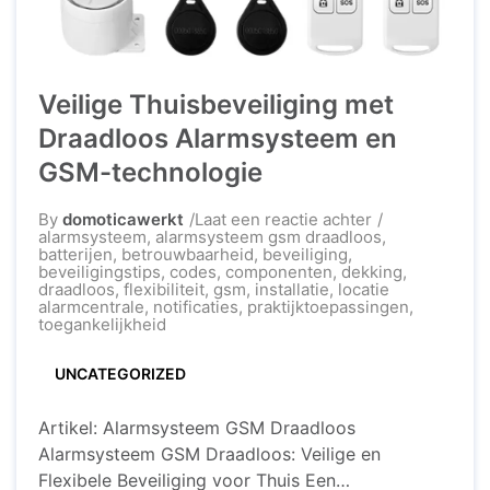
Veilige Thuisbeveiliging met
Draadloos Alarmsysteem en
GSM-technologie
op
By
domoticawerkt
Laat een reactie achter
Veilige
alarmsysteem
,
alarmsysteem gsm draadloos
,
Thuisbeveiligi
batterijen
,
betrouwbaarheid
,
beveiliging
,
met
beveiligingstips
,
codes
,
componenten
,
dekking
,
Draadloos
draadloos
,
flexibiliteit
,
gsm
,
installatie
,
locatie
Alarmsysteem
alarmcentrale
,
notificaties
,
praktijktoepassingen
,
en
toegankelijkheid
GSM-
technologie
UNCATEGORIZED
Artikel: Alarmsysteem GSM Draadloos
Alarmsysteem GSM Draadloos: Veilige en
Flexibele Beveiliging voor Thuis Een