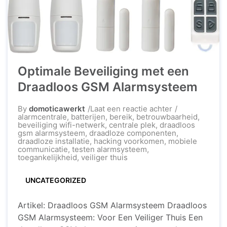
Optimale Beveiliging met een
Draadloos GSM Alarmsysteem
op
By
domoticawerkt
Laat een reactie achter
Optimale
alarmcentrale
,
batterijen
,
bereik
,
betrouwbaarheid
,
Beveiliging
beveiliging wifi-netwerk
,
centrale plek
,
draadloos
met
gsm alarmsysteem
,
draadloze componenten
,
een
draadloze installatie
,
hacking voorkomen
,
mobiele
Draadloos
communicatie
,
testen alarmsysteem
,
GSM
toegankelijkheid
,
veiliger thuis
Alarmsysteem
UNCATEGORIZED
Artikel: Draadloos GSM Alarmsysteem Draadloos
GSM Alarmsysteem: Voor Een Veiliger Thuis Een