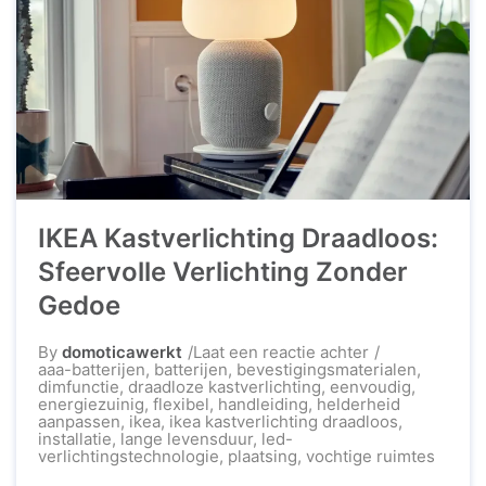
IKEA Kastverlichting Draadloos:
Sfeervolle Verlichting Zonder
Gedoe
op
By
domoticawerkt
Laat een reactie achter
IKEA
aaa-batterijen
,
batterijen
,
bevestigingsmaterialen
,
Kastverlichting
dimfunctie
,
draadloze kastverlichting
,
eenvoudig
,
Draadloos:
energiezuinig
,
flexibel
,
handleiding
,
helderheid
Sfeervolle
aanpassen
,
ikea
,
ikea kastverlichting draadloos
,
Verlichting
installatie
,
lange levensduur
,
led-
Zonder
verlichtingstechnologie
,
plaatsing
,
vochtige ruimtes
Gedoe