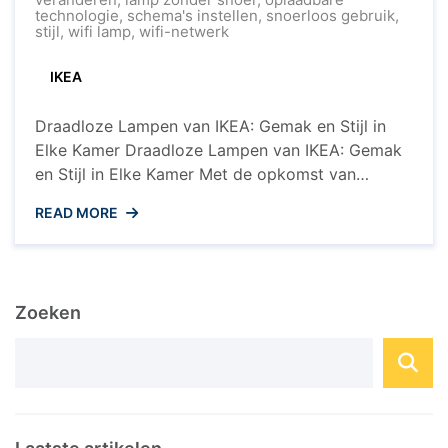
met
technologie
,
schema's instellen
,
snoerloos gebruik
,
Gemak
stijl
,
wifi lamp
,
wifi-netwerk
en
Stijl
IKEA
Draadloze Lampen van IKEA: Gemak en Stijl in
Elke Kamer Draadloze Lampen van IKEA: Gemak
en Stijl in Elke Kamer Met de opkomst van
slimme technologieën en draadloze apparaten
READ MORE
wordt het steeds eenvoudiger om je huis te
transformeren in een slimme en sfeervolle
omgeving. IKEA, bekend om zijn betaalbare en
functionele meubels, biedt ook een ...
Zoeken