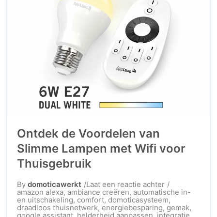
Ontdek de Voordelen van
Slimme Lampen met Wifi voor
Thuisgebruik
op
By
domoticawerkt
Laat een reactie achter
Ontdek
amazon alexa
,
ambiance creëren
,
automatische in-
de
en uitschakeling
,
comfort
,
domoticasysteem
,
Voordelen
draadloos thuisnetwerk
,
energiebesparing
,
gemak
,
van
google assistant
,
helderheid aanpassen
,
integratie