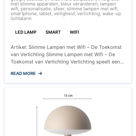
Slimme
met slimme apparaten
,
kleur veranderen
,
lampen
Lampen
wifi
,
personalisatie
,
sfeer
,
slimme lampen met wifi
,
met
smartphone
,
tablet
,
veiligheid
,
verlichting
,
wake-up
Wifi
lichtalarm
voor
Thuisgebruik
LED LAMP
SMART
WIFI
Artikel: Slimme Lampen met Wifi – De Toekomst
van Verlichting Slimme Lampen met Wifi – De
Toekomst van Verlichting Verlichting speelt een
essentiële rol in ons dagelijks leven. Het
READ MORE
beïnvloedt niet alleen de sfeer en het comfort in
onze huizen, maar kan ook bijdragen aan
energiebesparing en veiligheid. Met de opkomst
van slimme technologieën is ...