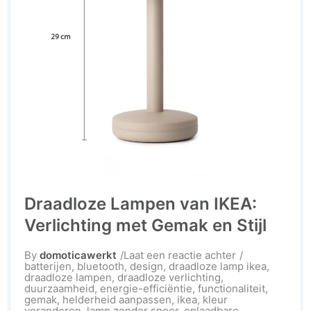
Draadloze Lampen van IKEA:
Verlichting met Gemak en Stijl
op
By
domoticawerkt
Laat een reactie achter
Draadloze
batterijen
,
bluetooth
,
design
,
draadloze lamp ikea
,
Lampen
draadloze lampen
,
draadloze verlichting
,
van
duurzaamheid
,
energie-efficiëntie
,
functionaliteit
,
IKEA:
gemak
,
helderheid aanpassen
,
ikea
,
kleur
Verlichting
veranderen
,
lamp zonder snoer
,
oplaadbare