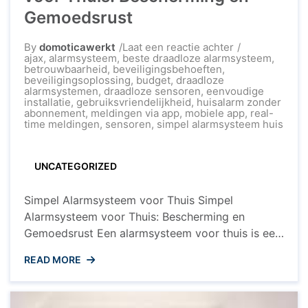
Gemoedsrust
op
By
domoticawerkt
Laat een reactie achter
Een
ajax
,
alarmsysteem
,
beste draadloze alarmsysteem
,
Eenvoudig
betrouwbaarheid
,
beveiligingsbehoeften
,
Alarmsysteem
beveiligingsoplossing
,
budget
,
draadloze
voor
alarmsystemen
,
draadloze sensoren
,
eenvoudige
Thuis:
installatie
,
gebruiksvriendelijkheid
,
huisalarm zonder
Bescherming
abonnement
,
meldingen via app
,
mobiele app
,
real-
en
time meldingen
,
sensoren
,
simpel alarmsysteem huis
Gemoedsrust
UNCATEGORIZED
Simpel Alarmsysteem voor Thuis Simpel
Alarmsysteem voor Thuis: Bescherming en
Gemoedsrust Een alarmsysteem voor thuis is een
essentiële investering om uw woning te
READ MORE
beschermen tegen inbraak en ongewenste
indringers. Met de opkomst van slimme
technologieën zijn er tegenwoordig eenvoudige