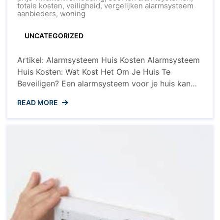
Huisbeveiligin
totale kosten
,
veiligheid
,
vergelijken alarmsysteem
aanbieders
,
woning
UNCATEGORIZED
Artikel: Alarmsysteem Huis Kosten Alarmsysteem
Huis Kosten: Wat Kost Het Om Je Huis Te
Beveiligen? Een alarmsysteem voor je huis kan
een waardevolle investering zijn om de veiligheid
READ MORE
van je woning en gezin te waarborgen. Maar wat
zijn eigenlijk de kosten van een alarmsysteem
voor huisbeveiliging? In dit artikel bekijken we de
verschillende factoren die ...