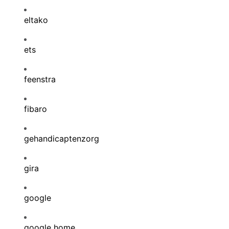
eltako
ets
feenstra
fibaro
gehandicaptenzorg
gira
google
google home