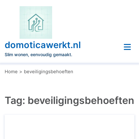
Naar
de
inhoud
gaan
domoticawerkt.nl
Slim wonen, eenvoudig gemaakt.
Home
beveiligingsbehoeften
Tag:
beveiligingsbehoeften