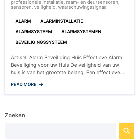
Een
professionele installatie
,
raam- en deursensoren
,
Veilige
sensoren
,
veiligheid
,
waarschuwingssignaal
Woonomgevin
ALARM
ALARMINSTALLATIE
ALARMSYSTEEM
ALARMSYSTEMEN
BEVEILIGINGSSYSTEEM
Artikel: Alarm Beveiliging Huis Effectieve Alarm
Beveiliging voor uw Huis De veiligheid van uw
huis is van het grootste belang. Een effectieve
manier om uw woning te beschermen tegen
READ MORE
inbraak en ongewenste indringers is door het
installeren van een alarm beveiligingssysteem.
Met de juiste alarmbeveiliging kunt u met een
gerust hart uw huis verlaten en ...
Zoeken