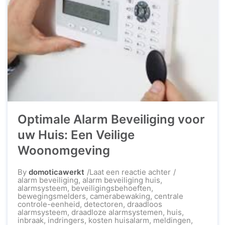
Optimale Alarm Beveiliging voor
uw Huis: Een Veilige
Woonomgeving
op
By
domoticawerkt
Laat een reactie achter
Optimale
alarm beveiliging
,
alarm beveiliging huis
,
Alarm
alarmsysteem
,
beveiligingsbehoeften
,
Beveiliging
bewegingsmelders
,
camerabewaking
,
centrale
voor
controle-eenheid
,
detectoren
,
draadloos
uw
alarmsysteem
,
draadloze alarmsystemen
,
huis
,
Huis:
inbraak
,
indringers
,
kosten huisalarm
,
meldingen
,