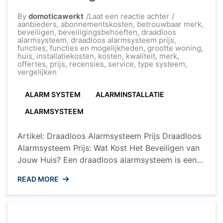
op
By
domoticawerkt
Laat een reactie achter
Vergelijk
aanbieders
,
abonnementskosten
,
betrouwbaar merk
,
Draadloos
beveiligen
,
beveiligingsbehoeften
,
draadloos
Alarmsysteem
alarmsysteem
,
draadloos alarmsysteem prijs
,
Prijzen
functies
,
functies en mogelijkheden
,
grootte woning
,
voor
huis
,
installatiekosten
,
kosten
,
kwaliteit
,
merk
,
Jouw
offertes
,
prijs
,
recensies
,
service
,
type systeem
,
Woning
vergelijken
ALARM SYSTEM
ALARMINSTALLATIE
ALARMSYSTEEM
Artikel: Draadloos Alarmsysteem Prijs Draadloos
Alarmsysteem Prijs: Wat Kost Het Beveiligen van
Jouw Huis? Een draadloos alarmsysteem is een
effectieve manier om je huis te beveiligen tegen
READ MORE
inbraken en ongewenste indringers. Maar wat
kost het eigenlijk om zo’n systeem aan te
schaffen? De prijs van een draadloos
alarmsysteem kan variëren afhankelijk van