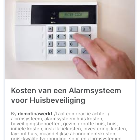
en betaalbare oplossingen beschikbaar die u
gemoedsrust bieden, zelfs als u niet thuis bent.
Voordelen van ...
Kosten van een Alarmsysteem
voor Huisbeveiliging
op
By
domoticawerkt
Laat een reactie achter
Kosten
alarmsysteem
,
alarmsysteem huis kosten
,
van
beveiligingsbehoeften
,
gezin
,
grootte huis
,
huis
,
een
initiële kosten
,
installatiekosten
,
investering
,
kosten
,
Alarmsysteem
lay-out huis
,
maandelijkse abonnementskosten
,
voor
prijs-kwaliteitverhouding
,
soorten alarmsystemen
,