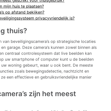
 meest geschikt voor thuisgebruik?
m mijn huis te plaatsen?
’s op afstand bekijken?
eiligingssysteem privacyvriendelijk is?
g thuis?
n van beveiligingscamera’s op strategische locaties
n en garage. Deze camera’s kunnen zowel binnen als
en centraal controlesysteem dat live beelden kan
op uw smartphone of computer kunt u de beelden
m uw woning gebeurt, waar u ook bent. De meeste
functies zoals bewegingsdetectie, nachtzicht en
e een effectieve en gebruiksvriendelijke manier
camera’s zijn het meest
?