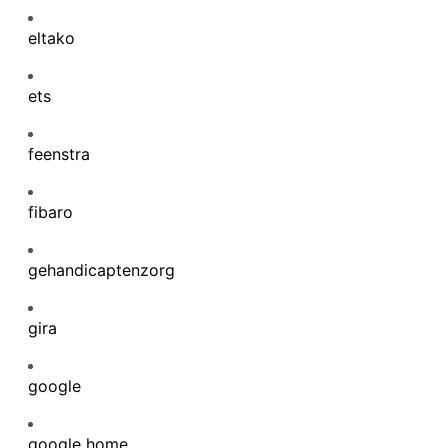
eltako
ets
feenstra
fibaro
gehandicaptenzorg
gira
google
google home