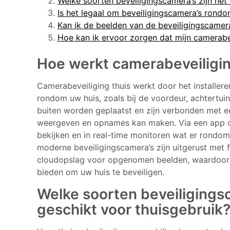
Welke soorten beveiligingscamera’s zijn het
Is het legaal om beveiligingscamera’s rondo
Kan ik de beelden van de beveiligingscamera
Hoe kan ik ervoor zorgen dat mijn camerabev
Hoe werkt camerabeveiligin
Camerabeveiliging thuis werkt door het installere
rondom uw huis, zoals bij de voordeur, achtertui
buiten worden geplaatst en zijn verbonden met e
weergeven en opnames kan maken. Via een app 
bekijken en in real-time monitoren wat er rondo
moderne beveiligingscamera’s zijn uitgerust met 
cloudopslag voor opgenomen beelden, waardoor z
bieden om uw huis te beveiligen.
Welke soorten beveiligings
geschikt voor thuisgebruik