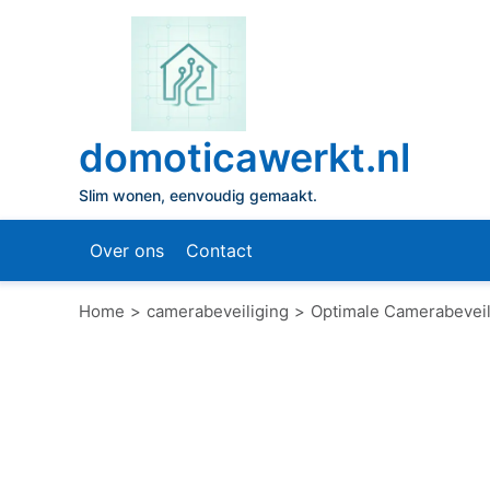
Naar
de
inhoud
gaan
domoticawerkt.nl
Slim wonen, eenvoudig gemaakt.
Over ons
Contact
Home
camerabeveiliging
Optimale Camerabeveili