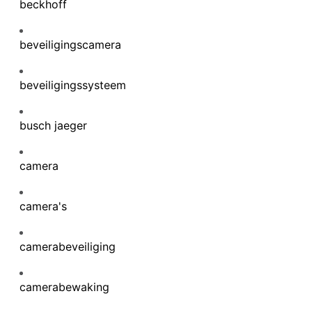
beckhoff
beveiligingscamera
beveiligingssysteem
busch jaeger
camera
camera's
camerabeveiliging
camerabewaking