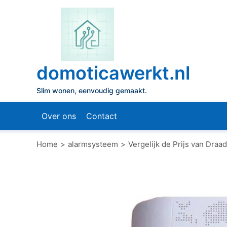
Naar
de
inhoud
gaan
domoticawerkt.nl
Slim wonen, eenvoudig gemaakt.
Over ons
Contact
Home
alarmsysteem
Vergelijk de Prijs van Dra