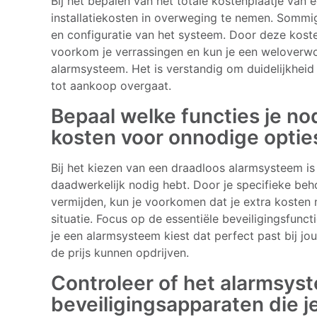
Bij het bepalen van het totale kostenplaatje van
installatiekosten in overweging te nemen. Sommig
en configuratie van het systeem. Door deze kost
voorkom je verrassingen en kun je een weloverw
alarmsysteem. Het is verstandig om duidelijkheid 
tot aankoop overgaat.
Bepaal welke functies je no
kosten voor onnodige optie
Bij het kiezen van een draadloos alarmsysteem is
daadwerkelijk nodig hebt. Door je specifieke beh
vermijden, kun je voorkomen dat je extra kosten m
situatie. Focus op de essentiële beveiligingsfunc
je een alarmsysteem kiest dat perfect past bij jo
de prijs kunnen opdrijven.
Controleer of het alarmsys
beveiligingsapparaten die je