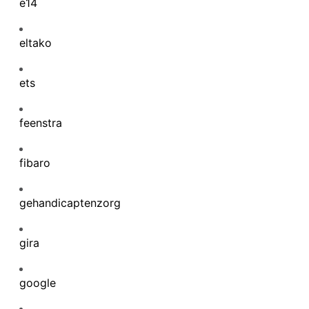
e14
eltako
ets
feenstra
fibaro
gehandicaptenzorg
gira
google