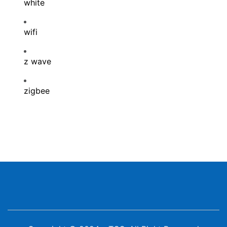
white
wifi
z wave
zigbee