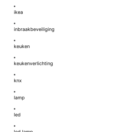
ikea
inbraakbeveiliging
keuken
keukenverlichting
knx
lamp
led
led lamp