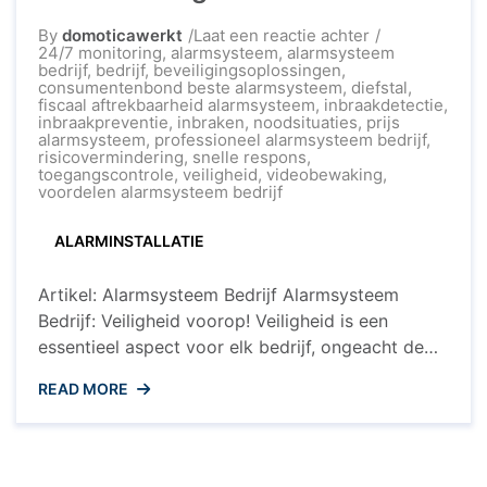
op
By
domoticawerkt
Laat een reactie achter
Veiligheid
24/7 monitoring
,
alarmsysteem
,
alarmsysteem
voorop:
bedrijf
,
bedrijf
,
beveiligingsoplossingen
,
Kies
consumentenbond beste alarmsysteem
,
diefstal
,
het
fiscaal aftrekbaarheid alarmsysteem
,
inbraakdetectie
,
juiste
inbraakpreventie
,
inbraken
,
noodsituaties
,
prijs
alarmsysteem
alarmsysteem
,
professioneel alarmsysteem bedrijf
,
bedrijf
risicovermindering
,
snelle respons
,
voor
toegangscontrole
,
veiligheid
,
videobewaking
,
uw
voordelen alarmsysteem bedrijf
onderneming
ALARMINSTALLATIE
Artikel: Alarmsysteem Bedrijf Alarmsysteem
Bedrijf: Veiligheid voorop! Veiligheid is een
essentieel aspect voor elk bedrijf, ongeacht de
grootte of branche. Het hebben van een
READ MORE
betrouwbaar alarmsysteem is daarom van
cruciaal belang om uw bedrijf en medewerkers te
beschermen tegen inbraken, diefstal en andere
noodsituaties. Een alarmsysteem kan niet alleen