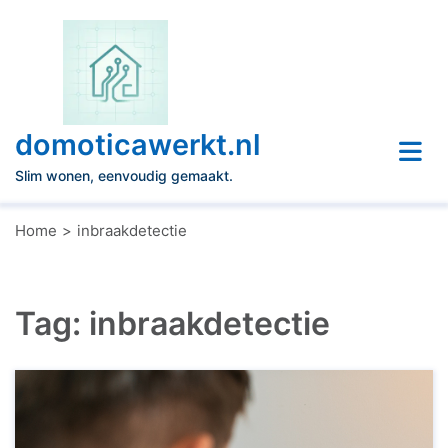
Naar
de
inhoud
gaan
domoticawerkt.nl
Slim wonen, eenvoudig gemaakt.
Home
inbraakdetectie
Tag:
inbraakdetectie