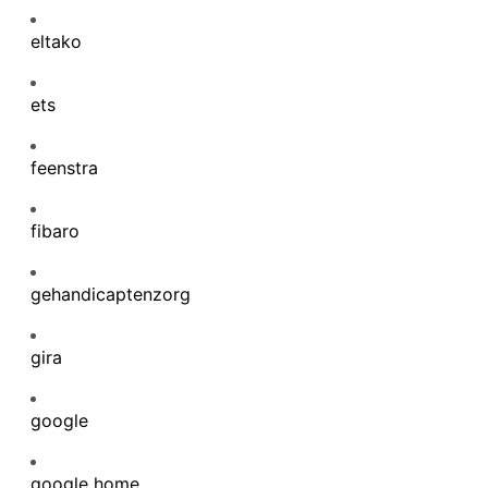
eltako
ets
feenstra
fibaro
gehandicaptenzorg
gira
google
google home