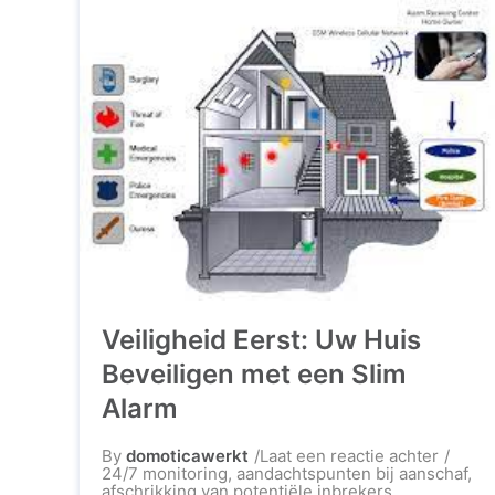
Veiligheid Eerst: Uw Huis
Beveiligen met een Slim
Alarm
op
By
domoticawerkt
Laat een reactie achter
Veiligh
24/7 monitoring
,
aandachtspunten bij aanschaf
,
Eerst:
afschrikking van potentiële inbrekers
,