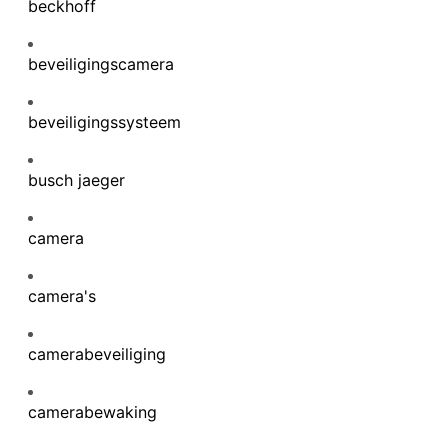
beckhoff
beveiligingscamera
beveiligingssysteem
busch jaeger
camera
camera's
camerabeveiliging
camerabewaking