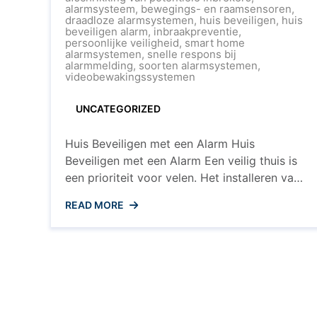
Uw
alarmsysteem
,
bewegings- en raamsensoren
,
Huis
draadloze alarmsystemen
,
huis beveiligen
,
huis
Beveil
beveiligen alarm
,
inbraakpreventie
,
met
persoonlijke veiligheid
,
smart home
een
alarmsystemen
,
snelle respons bij
Slim
alarmmelding
,
soorten alarmsystemen
,
Alarm
videobewakingssystemen
UNCATEGORIZED
Huis Beveiligen met een Alarm Huis
Beveiligen met een Alarm Een veilig thuis is
een prioriteit voor velen. Het installeren van
een alarmsysteem kan een effectieve manier
READ MORE
zijn om uw huis te beschermen tegen
inbraak en ongewenste indringers. Met de
technologische vooruitgang van vandaag de
dag zijn er diverse opties beschikbaar om
uw huis te ...