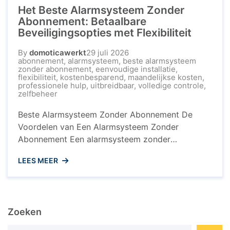
Het Beste Alarmsysteem Zonder
Abonnement: Betaalbare
Beveiligingsopties met Flexibiliteit
By
domoticawerkt
29 juli 2026
abonnement
,
alarmsysteem
,
beste alarmsysteem
zonder abonnement
,
eenvoudige installatie
,
flexibiliteit
,
kostenbesparend
,
maandelijkse kosten
,
professionele hulp
,
uitbreidbaar
,
volledige controle
,
zelfbeheer
Beste Alarmsysteem Zonder Abonnement De
Voordelen van Een Alarmsysteem Zonder
Abonnement Een alarmsysteem zonder
abonnement wordt steeds populairder onder
LEES MEER
huiseigenaren die op zoek zijn naar een
betaalbare en effectieve manier om hun huis te
beveiligen. In tegenstelling tot traditionele
beveiligingssystemen die vaak gepaard gaan met
Zoeken
langdurige contracten en maandelijkse kosten,
biedt een alarmsysteem zonder abonnement ...