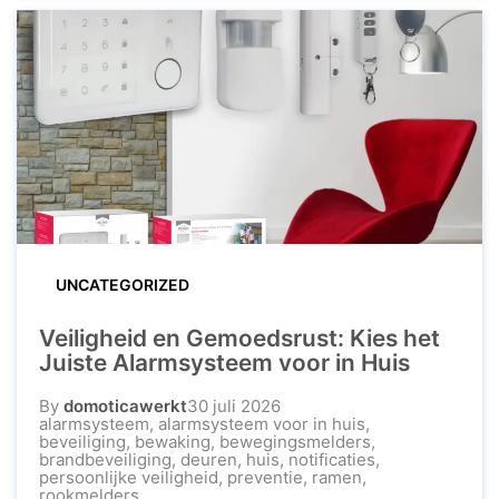
gemoedsrust en bescherming tegen inbraak en
andere noodsituaties. Waarom Kiezen voor
Alarmsysteem Woonveilig? Het alarmsysteem van
Woonveilig is eenvoudig ...
UNCATEGORIZED
Veiligheid en Gemoedsrust: Kies het
Juiste Alarmsysteem voor in Huis
By
domoticawerkt
30 juli 2026
alarmsysteem
,
alarmsysteem voor in huis
,
beveiliging
,
bewaking
,
bewegingsmelders
,
brandbeveiliging
,
deuren
,
huis
,
notificaties
,
persoonlijke veiligheid
,
preventie
,
ramen
,
rookmelders