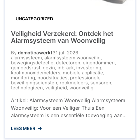
UNCATEGORIZED
Veiligheid Verzekerd: Ontdek het
Alarmsysteem van Woonveilig
By
domoticawerkt
31 juli 2026
alarmsysteem
,
alarmsysteem woonveilig
,
bewegingsdetectie
,
detectoren
,
eigendommen
,
gemoedsrust
,
gezin
,
inbraak
,
investering
,
koolmonoxidemelders
,
mobiele applicatie
,
monitoring
,
noodsituaties
,
professionele
beveiligingsdiensten
,
rookmelders
,
sensoren
,
technologieën
,
veiligheid
,
woonveilig
Artikel: Alarmsysteem Woonveilig Alarmsysteem
Woonveilig: Voor een Veiliger Thuis Een
alarmsysteem is een essentiële toevoeging aan
uw woning om de veiligheid van uw gezin en
LEES MEER
eigendommen te waarborgen. Woonveilig biedt
een geavanceerd alarmsysteem dat zorgt voor