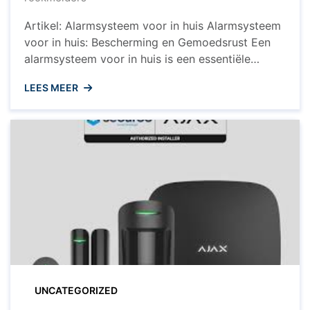
Artikel: Alarmsysteem voor in huis Alarmsysteem
voor in huis: Bescherming en Gemoedsrust Een
alarmsysteem voor in huis is een essentiële
investering om uw woning en uw dierbaren te
LEES MEER
beschermen tegen ongewenste indringers. Met
de toenemende bezorgdheid over veiligheid is
het installeren van een betrouwbaar
alarmsysteem een verstandige keuze die
gemoedsrust biedt, zowel wanneer u thuis ...
UNCATEGORIZED