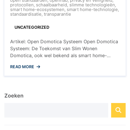
open standaarden
,
openhab
,
privacy en veiligheid
,
Open
protocollen
,
schaalbaarheid
,
slimme technologieën
,
Domotica
smart home-ecosystemen
,
smart home-technologie
,
Systeem
standaardisatie
,
transparantie
in
de
UNCATEGORIZED
Moderne
Woning
Artikel: Open Domotica Systeem Open Domotica
Systeem: De Toekomst van Slim Wonen
Domotica, ook wel bekend als smart home-
technologie, maakt het mogelijk om verschillende
READ MORE
apparaten en systemen in huis met elkaar te laten
communiceren en te automatiseren. Een open
domotica systeem is een systeem dat gebaseerd
is op open standaarden en protocollen, waardoor
Zoeken
het interoperabiliteit ...