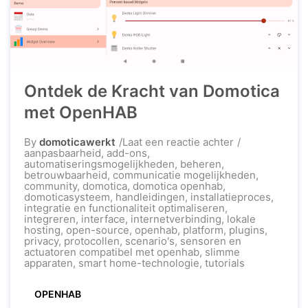
Ontdek de Kracht van Domotica
met OpenHAB
op
By
domoticawerkt
Laat een reactie achter
Ontdek
aanpasbaarheid
,
add-ons
,
de
automatiseringsmogelijkheden
,
beheren
,
Kracht
betrouwbaarheid
,
communicatie mogelijkheden
,
van
community
,
domotica
,
domotica openhab
,
Domotica
domoticasysteem
,
handleidingen
,
installatieproces
,
met
integratie en functionaliteit optimaliseren
,
OpenHAB
integreren
,
interface
,
internetverbinding
,
lokale
hosting
,
open-source
,
openhab
,
platform
,
plugins
,
privacy
,
protocollen
,
scenario's
,
sensoren en
actuatoren compatibel met openhab
,
slimme
apparaten
,
smart home-technologie
,
tutorials
OPENHAB