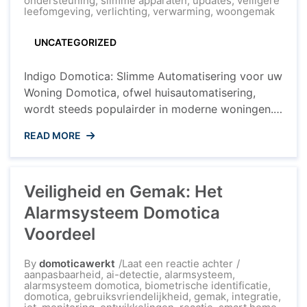
ondersteuning
,
slimme apparaten
,
updates
,
veiligere
Domotica
leefomgeving
,
verlichting
,
verwarming
,
woongemak
voor
een
UNCATEGORIZED
Slimmer
Thuis
Indigo Domotica: Slimme Automatisering voor uw
Woning Domotica, ofwel huisautomatisering,
wordt steeds populairder in moderne woningen.
Een van de toonaangevende systemen op de
READ MORE
markt is Indigo Domotica. Dit geavanceerde
systeem biedt een breed scala aan
mogelijkheden om uw huis slimmer en efficiënter
Veiligheid en Gemak: Het
te maken. Met Indigo Domotica kunt u
verschillende aspecten van uw woning op ...
Alarmsysteem Domotica
Voordeel
op
By
domoticawerkt
Laat een reactie achter
Veiligheid
aanpasbaarheid
,
ai-detectie
,
alarmsysteem
,
en
alarmsysteem domotica
,
biometrische identificatie
,
Gemak:
domotica
,
gebruiksvriendelijkheid
,
gemak
,
integratie
,
Het