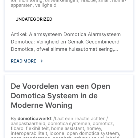
iot
,
monitoring
,
ontwikkelingen
,
reactie
,
smart home-
Alarmsysteem
apparaten
,
veiligheid
Domotica
Voordeel
UNCATEGORIZED
Artikel: Alarmsysteem Domotica Alarmsysteem
Domotica: Veiligheid en Gemak Gecombineerd
Domotica, ofwel slimme huisautomatisering,
biedt talloze voordelen voor moderne
READ MORE
huishoudens. Een van de meest gewaardeerde
toepassingen binnen domotica is het
alarmsysteem. Door de integratie van een
De Voordelen van een Open
alarmsysteem in uw slimme woning creëert u niet
alleen een veiligere omgeving, maar ook meer
Domotica Systeem in de
gemak en gemoedsrust. Voordelen van ...
Moderne Woning
op
By
domoticawerkt
Laat een reactie achter
De
aanpasbaarheid
,
domotica systemen
,
domoticz
,
Voordelen
fibaro
,
flexibiliteit
,
home assistant
,
homey
,
van
interoperabiliteit
,
loxone
,
open domotica systeem
,
een