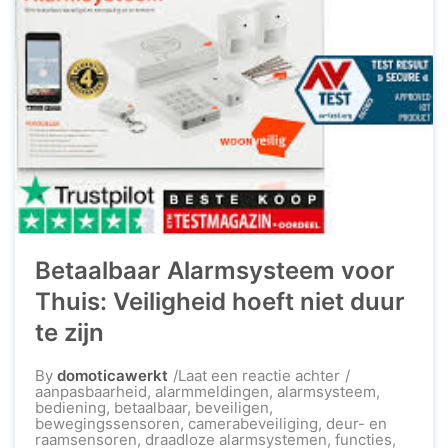
Betaalbaar Alarmsysteem voor
Thuis: Veiligheid hoeft niet duur
te zijn
op
By
domoticawerkt
Laat een reactie achter
Betaalbaar
aanpasbaarheid
,
alarmmeldingen
,
alarmsysteem
,
Alarmsysteem
bediening
,
betaalbaar
,
beveiligen
,
voor
bewegingssensoren
,
camerabeveiliging
,
deur- en
Thuis:
raamsensoren
,
draadloze alarmsystemen
,
functies
,