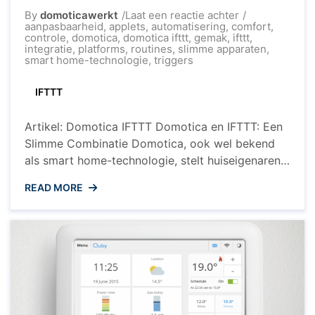
op
By
domoticawerkt
Laat een reactie achter
De
aanpasbaarheid
,
applets
,
automatisering
,
comfort
,
Slimme
controle
,
domotica
,
domotica ifttt
,
gemak
,
ifttt
,
Samenwerking
integratie
,
platforms
,
routines
,
slimme apparaten
,
Domotica
smart home-technologie
,
triggers
en
IFTTT
IFTTT
Artikel: Domotica IFTTT Domotica en IFTTT: Een
Slimme Combinatie Domotica, ook wel bekend
als smart home-technologie, stelt huiseigenaren
in staat om hun woningen op een geavanceerde
READ MORE
en efficiënte manier te beheren. Van het regelen
van de verlichting tot het aanpassen van de
thermostaat, domotica biedt talloze
mogelijkheden voor comfort en gemak. Een
handige tool die ...