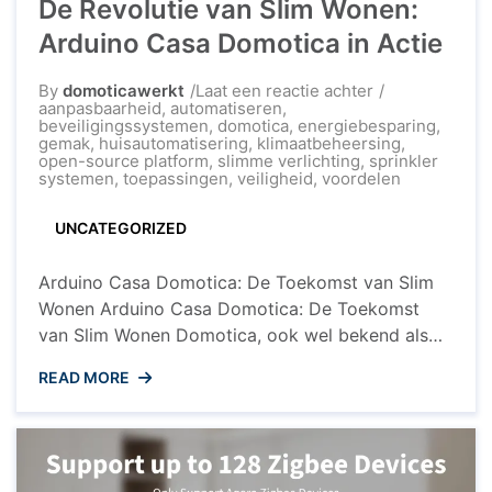
De Revolutie van Slim Wonen:
Arduino Casa Domotica in Actie
op
By
domoticawerkt
Laat een reactie achter
De
aanpasbaarheid
,
automatiseren
,
Revolutie
beveiligingssystemen
,
domotica
,
energiebesparing
,
van
gemak
,
huisautomatisering
,
klimaatbeheersing
,
Slim
open-source platform
,
slimme verlichting
,
sprinkler
Wonen:
systemen
,
toepassingen
,
veiligheid
,
voordelen
Arduino
Casa
UNCATEGORIZED
Domotica
in
Actie
Arduino Casa Domotica: De Toekomst van Slim
Wonen Arduino Casa Domotica: De Toekomst
van Slim Wonen Domotica, ook wel bekend als
huisautomatisering, wordt steeds populairder in
READ MORE
huishoudens over de hele wereld. Met de
opkomst van technologieën zoals Arduino, wordt
het eenvoudiger dan ooit om uw huis om te
toveren tot een slimme woning. Arduino is ...