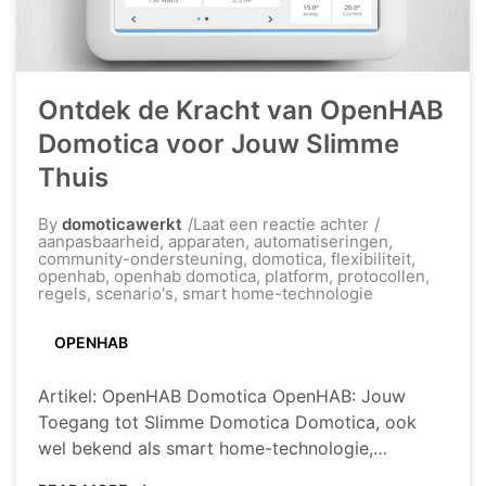
Ontdek de Kracht van OpenHAB
Domotica voor Jouw Slimme
Thuis
op
By
domoticawerkt
Laat een reactie achter
Ontdek
aanpasbaarheid
,
apparaten
,
automatiseringen
,
de
community-ondersteuning
,
domotica
,
flexibiliteit
,
Kracht
openhab
,
openhab domotica
,
platform
,
protocollen
,
van
regels
,
scenario's
,
smart home-technologie
OpenHAB
Domotica
OPENHAB
voor
Jouw
Slimme
Artikel: OpenHAB Domotica OpenHAB: Jouw
Thuis
Toegang tot Slimme Domotica Domotica, ook
wel bekend als smart home-technologie,
transformeert de manier waarop we onze huizen