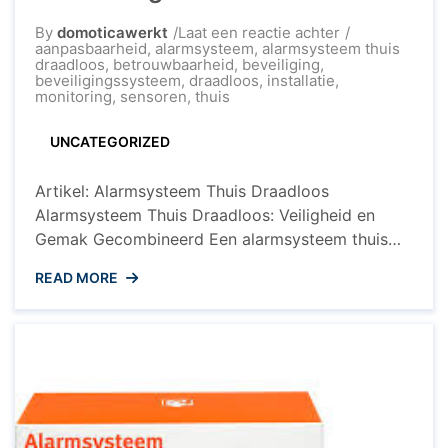
op
By
domoticawerkt
Laat een reactie achter
Veiligheid
aanpasbaarheid
,
alarmsysteem
,
alarmsysteem thuis
en
draadloos
,
betrouwbaarheid
,
beveiliging
,
Gemak:
beveiligingssysteem
,
draadloos
,
installatie
,
Draadloos
monitoring
,
sensoren
,
thuis
Alarmsysteem
Thuis
UNCATEGORIZED
Installatiegids
Artikel: Alarmsysteem Thuis Draadloos
Alarmsysteem Thuis Draadloos: Veiligheid en
Gemak Gecombineerd Een alarmsysteem thuis
draadloos installeren wordt steeds populairder
READ MORE
onder huiseigenaren. Met de technologische
vooruitgang en de groeiende behoefte aan
beveiliging, biedt een draadloos alarmsysteem
een ​​moderne en effectieve oplossing om uw huis
te beschermen tegen inbraak en ongewenste
indringers. Voordelen van een Draadloos
Alarmsysteem ...