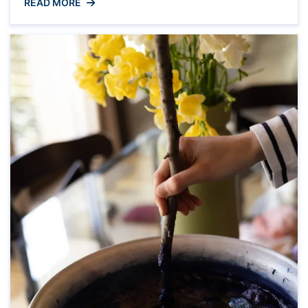
READ MORE
ervaren en beheren. Een van de populaire
platforms die gebruikt wordt voor het
automatiseren en integreren van verschillende
slimme apparaten is OpenHAB. Wat is OpenHAB?
OpenHAB staat voor Open Home Automation Bus
...