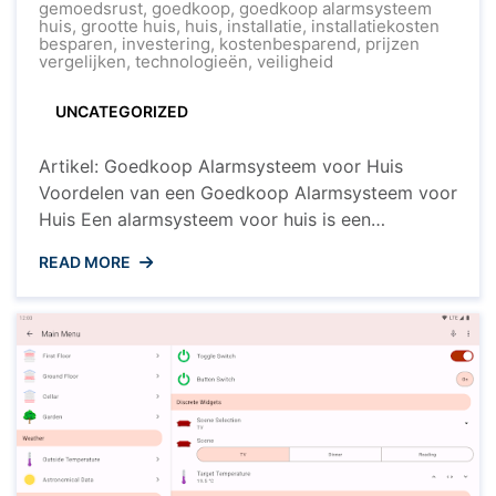
Veiligheid
gemoedsrust
,
goedkoop
,
goedkoop alarmsysteem
hoeft
huis
,
grootte huis
,
huis
,
installatie
,
installatiekosten
niet
besparen
,
investering
,
kostenbesparend
,
prijzen
duur
vergelijken
,
technologieën
,
veiligheid
te
zijn
UNCATEGORIZED
Artikel: Goedkoop Alarmsysteem voor Huis
Voordelen van een Goedkoop Alarmsysteem voor
Huis Een alarmsysteem voor huis is een
essentiële investering om de veiligheid van uw
READ MORE
woning en uw dierbaren te waarborgen. Het
goede nieuws is dat u geen fortuin hoeft uit te
geven om uw huis te beveiligen. Met de opkomst
van betaalbare technologieën zijn ...