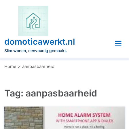
Naar
de
inhoud
gaan
domoticawerkt.nl
Slim wonen, eenvoudig gemaakt.
Home
aanpasbaarheid
Tag:
aanpasbaarheid