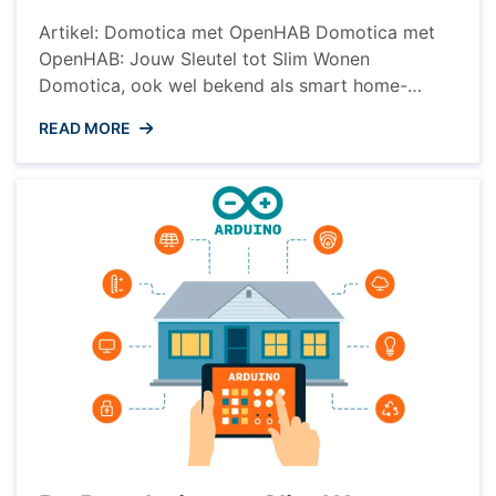
Artikel: Domotica met OpenHAB Domotica met
OpenHAB: Jouw Sleutel tot Slim Wonen
Domotica, ook wel bekend als smart home-
technologie, transformeert onze huizen in slimme
READ MORE
en geavanceerde leefomgevingen. Een populaire
open-source softwareplatform dat hierbij wordt
gebruikt is OpenHAB. Wat is OpenHAB? Open
Home Automation Bus (OpenHAB) is een flexibel
en uitbreidbaar open-source platform dat het
mogelijk ...