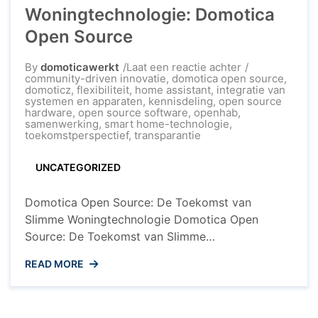
sturen. Open source domotica ...
Woningtechnologie: Domotica
Open Source
op
By
domoticawerkt
Laat een reactie achter
De
community-driven innovatie
,
domotica open source
,
Toekomst
domoticz
,
flexibiliteit
,
home assistant
,
integratie van
van
systemen en apparaten
,
kennisdeling
,
open source
Slimme
hardware
,
open source software
,
openhab
,
Woningtechnol
samenwerking
,
smart home-technologie
,
Domotica
toekomstperspectief
,
transparantie
Open
Source
UNCATEGORIZED
Domotica Open Source: De Toekomst van
Slimme Woningtechnologie Domotica Open
Source: De Toekomst van Slimme
Woningtechnologie Domotica, ook wel bekend
READ MORE
als smart home-technologie, maakt het mogelijk
om verschillende aspecten van een woning te
automatiseren en te controleren via digitale