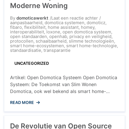
Moderne Woning
op
By
domoticawerkt
Laat een reactie achter
De
aanpasbaarheid
,
domotica systemen
,
domoticz
,
Voordelen
fibaro
,
flexibiliteit
,
home assistant
,
homey
,
van
interoperabiliteit
,
loxone
,
open domotica systeem
,
een
open standaarden
,
openhab
,
privacy en veiligheid
,
Open
protocollen
,
schaalbaarheid
,
slimme technologieën
,
Domotica
smart home-ecosystemen
,
smart home-technologie
,
Systeem
standaardisatie
,
transparantie
in
de
UNCATEGORIZED
Moderne
Woning
Artikel: Open Domotica Systeem Open Domotica
Systeem: De Toekomst van Slim Wonen
Domotica, ook wel bekend als smart home-
technologie, maakt het mogelijk om verschillende
READ MORE
apparaten en systemen in huis met elkaar te laten
communiceren en te automatiseren. Een open
domotica systeem is een systeem dat gebaseerd
De Revolutie van Open Source
is op open standaarden en protocollen, waardoor