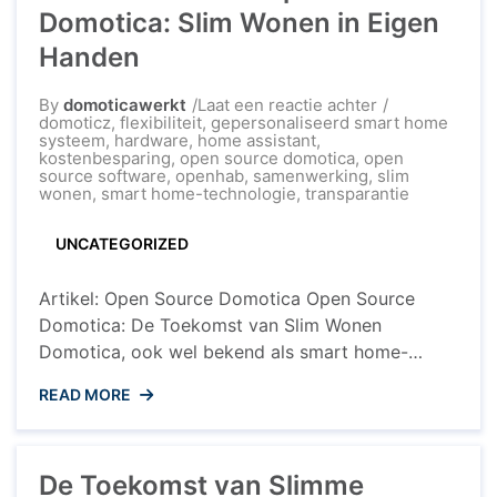
het interoperabiliteit ...
Domotica: Slim Wonen in Eigen
Handen
op
By
domoticawerkt
Laat een reactie achter
De
domoticz
,
flexibiliteit
,
gepersonaliseerd smart home
Revolutie
systeem
,
hardware
,
home assistant
,
van
kostenbesparing
,
open source domotica
,
open
Open
source software
,
openhab
,
samenwerking
,
slim
Source
wonen
,
smart home-technologie
,
transparantie
Domotica:
Slim
UNCATEGORIZED
Wonen
in
Eigen
Artikel: Open Source Domotica Open Source
Handen
Domotica: De Toekomst van Slim Wonen
Domotica, ook wel bekend als smart home-
technologie, heeft de manier waarop we onze
READ MORE
huizen beheren en controleren ingrijpend
veranderd. Een opkomende trend binnen de
wereld van domotica is het gebruik van open
De Toekomst van Slimme
source software om slimme systemen aan te