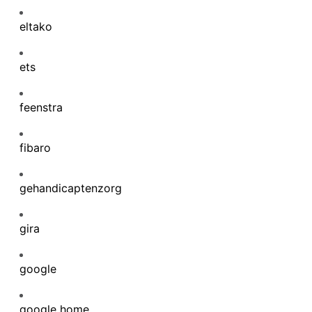
eltako
ets
feenstra
fibaro
gehandicaptenzorg
gira
google
google home