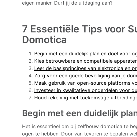
eigen manier. Durf jij de uitdaging aan?
7 Essentiële Tips voor 
Domotica
Begin met een duidelijk plan en doel voor o
Kies betrouwbare en compatibele apparaten
Leer de basisprincipes van elektronica en 
Zorg voor een goede beveiliging van je do
Maak gebruik van open-source platforms voor 
Investeer in kwalitatieve onderdelen voor d
Houd rekening met toekomstige uitbreiding
Begin met een duidelijk pla
Het is essentieel om bij zelfbouw domotica te be
ogen te hebben. Door van tevoren te bepalen welke