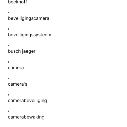
beckhoff
beveiligingscamera
beveiligingssysteem
busch jaeger
camera
camera's
camerabeveiliging
camerabewaking