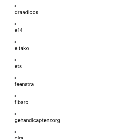
draadloos
e14
eltako
ets
feenstra
fibaro
gehandicaptenzorg
gira