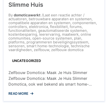
Slimme Huis
op
By
domoticawerkt
Laat een reactie achter
Ontdek
actuatoren
,
betrouwbare apparaten en systemen
,
de
compatibele apparaten en systemen
,
componenten
,
Voordelen
controllers
,
elektronica
,
flexibiliteit
,
forums
,
van
functionaliteiten
,
geautomatiseerde systemen
,
Zelfbouw
kostenbesparing
,
leerervaring
,
maatwerk
,
online
Domotica
communities
,
open-source systemen
,
plan
,
voor
platforms
,
programmeren beveiligingssysteem
,
Jouw
sensoren
,
smart home-technologie
,
technische
Slimme
vaardigheden
,
zelfbouw
,
zelfbouw domotica
Huis
UNCATEGORIZED
Zelfbouw Domotica: Maak Je Huis Slimmer
Zelfbouw Domotica: Maak Je Huis Slimmer
Domotica, ook wel bekend als smart home-
technologie, wordt steeds populairder. Het stelt
READ MORE
huiseigenaren in staat om hun woningen slimmer
en efficiënter te maken door middel van
geautomatiseerde systemen. Eén van de