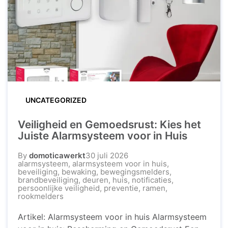
Alarmsysteem Woonveilig? Het alarmsysteem van
Woonveilig is eenvoudig ...
UNCATEGORIZED
Veiligheid en Gemoedsrust: Kies het
Juiste Alarmsysteem voor in Huis
By
domoticawerkt
30 juli 2026
alarmsysteem
,
alarmsysteem voor in huis
,
beveiliging
,
bewaking
,
bewegingsmelders
,
brandbeveiliging
,
deuren
,
huis
,
notificaties
,
persoonlijke veiligheid
,
preventie
,
ramen
,
rookmelders
Artikel: Alarmsysteem voor in huis Alarmsysteem