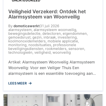
UNCATEGORIZED
Veiligheid Verzekerd: Ontdek het
Alarmsysteem van Woonveilig
By
domoticawerkt
31 juli 2026
alarmsysteem
,
alarmsysteem woonveilig
,
bewegingsdetectie
,
detectoren
,
eigendommen
,
gemoedsrust
,
gezin
,
inbraak
,
investering
,
koolmonoxidemelders
,
mobiele applicatie
,
monitoring
,
noodsituaties
,
professionele
beveiligingsdiensten
,
rookmelders
,
sensoren
,
technologieën
,
veiligheid
,
woonveilig
Artikel: Alarmsysteem Woonveilig Alarmsysteem
Woonveilig: Voor een Veiliger Thuis Een
alarmsysteem is een essentiële toevoeging aan
uw woning om de veiligheid van uw gezin en
LEES MEER
eigendommen te waarborgen. Woonveilig biedt
een geavanceerd alarmsysteem dat zorgt voor
gemoedsrust en bescherming tegen inbraak en
andere noodsituaties. Waarom Kiezen voor