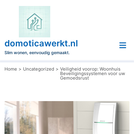
Naar
de
inhoud
gaan
domoticawerkt.nl
Slim wonen, eenvoudig gemaakt.
Home
Uncategorized
Veiligheid voorop: Woonhuis
Beveiligingssystemen voor uw
Gemoedsrust