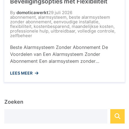
Beveiligingsopties met Flexibiliteit
By
domoticawerkt
29 juli 2026
abonnement
,
alarmsysteem
,
beste alarmsysteem
zonder abonnement
,
eenvoudige installatie
,
flexibiliteit
,
kostenbesparend
,
maandelijkse kosten
,
professionele hulp
,
uitbreidbaar
,
volledige controle
,
zelfbeheer
Beste Alarmsysteem Zonder Abonnement De
Voordelen van Een Alarmsysteem Zonder
Abonnement Een alarmsysteem zonder
abonnement wordt steeds populairder onder
LEES MEER
huiseigenaren die op zoek zijn naar een
betaalbare en effectieve manier om hun huis te
beveiligen. In tegenstelling tot traditionele
beveiligingssystemen die vaak gepaard gaan met
Zoeken
langdurige contracten en maandelijkse kosten,
biedt een alarmsysteem zonder abonnement ...