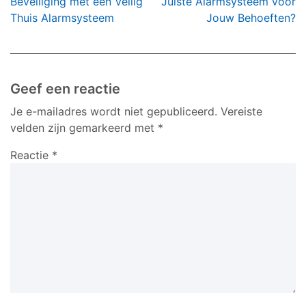
navigatie
Beveiliging met een Veilig
Juiste Alarmsysteem voor
Thuis Alarmsysteem
Jouw Behoeften?
Geef een reactie
Je e-mailadres wordt niet gepubliceerd.
Vereiste
velden zijn gemarkeerd met
*
Reactie
*