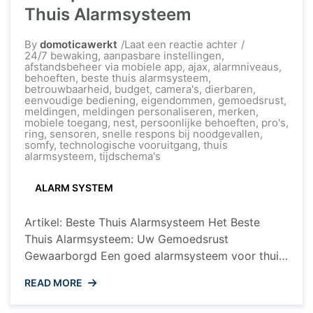
Thuis Alarmsysteem
op
By
domoticawerkt
Laat een reactie achter
De
24/7 bewaking
,
aanpasbare instellingen
,
Topkeuze
afstandsbeheer via mobiele app
,
ajax
,
alarmniveaus
,
voor
behoeften
,
beste thuis alarmsysteem
,
het
betrouwbaarheid
,
budget
,
camera's
,
dierbaren
,
Beste
eenvoudige bediening
,
eigendommen
,
gemoedsrust
,
Thuis
meldingen
,
meldingen personaliseren
,
merken
,
Alarmsysteem
mobiele toegang
,
nest
,
persoonlijke behoeften
,
pro's
,
ring
,
sensoren
,
snelle respons bij noodgevallen
,
somfy
,
technologische vooruitgang
,
thuis
alarmsysteem
,
tijdschema's
ALARM SYSTEM
Artikel: Beste Thuis Alarmsysteem Het Beste
Thuis Alarmsysteem: Uw Gemoedsrust
Gewaarborgd Een goed alarmsysteem voor thuis
is essentieel om uw eigendommen en dierbaren
READ MORE
te beschermen tegen ongewenste indringers. Met
de toenemende technologische vooruitgang zijn