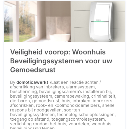
er tegenwoordig tal van opties beschikbaar op
de markt, maar wat maakt nu het beste thuis
alarmsysteem? Belangrijke Kenmerken Het beste
...
Veiligheid voorop: Woonhuis
Beveiligingssystemen voor uw
Gemoedsrust
op
By
domoticawerkt
Laat een reactie achter
Veiligheid
afschrikking van inbrekers
,
alarmsysteem
,
voorop:
bescherming
,
beveiligingscamera's installeren bij
,
Woonhuis
beveiligingssysteem
,
camerabewaking
,
criminaliteit
,
Beveiligingss
dierbaren
,
gemoedsrust
,
huis
,
inbraken
,
inbrekers
voor
afschrikken
,
rook- en koolmonoxidemelders
,
snelle
uw
respons bij noodgevallen
,
soorten
Gemoedsrust
beveiligingssystemen
,
technologische oplossingen
,
toegang op afstand
,
toegangscontrolesysteem
,
verlichting rondom het huis
,
voordelen
,
woonhuis
beveiligingssystemen