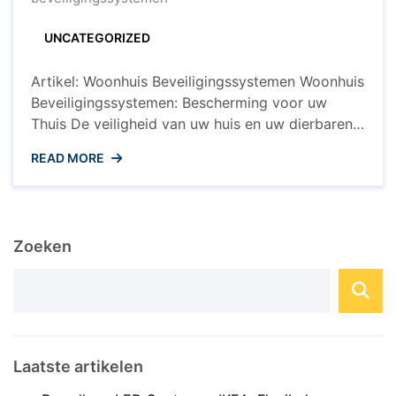
UNCATEGORIZED
Artikel: Woonhuis Beveiligingssystemen Woonhuis
Beveiligingssystemen: Bescherming voor uw
Thuis De veiligheid van uw huis en uw dierbaren
is van het grootste belang. In een wereld waarin
READ MORE
inbraken en criminaliteit helaas voorkomen, is het
essentieel om uw woonhuis te voorzien van een
betrouwbaar beveiligingssysteem. Gelukkig zijn
er tegenwoordig geavanceerde technologische
Zoeken
oplossingen beschikbaar die u helpen om ...
Laatste artikelen