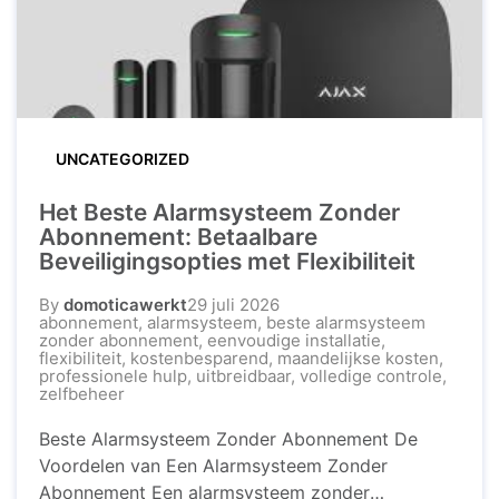
UNCATEGORIZED
Het Beste Alarmsysteem Zonder
Abonnement: Betaalbare
Beveiligingsopties met Flexibiliteit
By
domoticawerkt
29 juli 2026
abonnement
,
alarmsysteem
,
beste alarmsysteem
zonder abonnement
,
eenvoudige installatie
,
flexibiliteit
,
kostenbesparend
,
maandelijkse kosten
,
professionele hulp
,
uitbreidbaar
,
volledige controle
,
zelfbeheer
Beste Alarmsysteem Zonder Abonnement De
Voordelen van Een Alarmsysteem Zonder
Abonnement Een alarmsysteem zonder