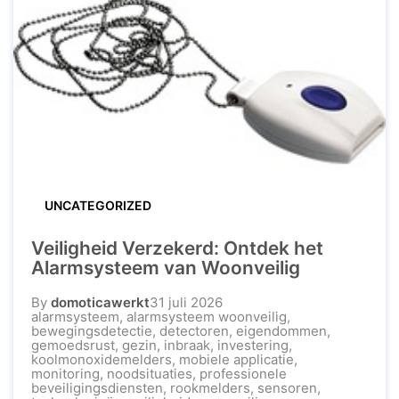
UNCATEGORIZED
Veiligheid Verzekerd: Ontdek het
Alarmsysteem van Woonveilig
By
domoticawerkt
31 juli 2026
alarmsysteem
,
alarmsysteem woonveilig
,
bewegingsdetectie
,
detectoren
,
eigendommen
,
gemoedsrust
,
gezin
,
inbraak
,
investering
,
koolmonoxidemelders
,
mobiele applicatie
,
monitoring
,
noodsituaties
,
professionele
beveiligingsdiensten
,
rookmelders
,
sensoren
,