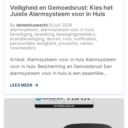
Veiligheid en Gemoedsrust: Kies het
Juiste Alarmsysteem voor in Huis
By
domoticawerkt
30 juli 2026
alarmsysteem
,
alarmsysteem voor in huis
,
beveiliging
,
bewaking
,
bewegingsmelders
,
brandbeveiliging
,
deuren
,
huis
,
notificaties
,
persoonlijke veiligheid
,
preventie
,
ramen
,
rookmelders
Artikel: Alarmsysteem voor in huis Alarmsysteem
voor in huis: Bescherming en Gemoedsrust Een
alarmsysteem voor in huis is een essentiële
investering om uw woning en uw dierbaren te
LEES MEER
beschermen tegen ongewenste indringers. Met
de toenemende bezorgdheid over veiligheid is
het installeren van een betrouwbaar
alarmsysteem een verstandige keuze die
gemoedsrust biedt, zowel wanneer u thuis ...