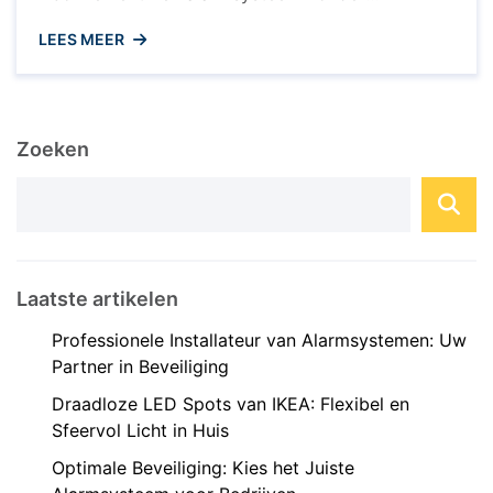
abonnement wordt steeds populairder onder
LEES MEER
huiseigenaren die op zoek zijn naar een
betaalbare en effectieve manier om hun huis te
beveiligen. In tegenstelling tot traditionele
beveiligingssystemen die vaak gepaard gaan met
Zoeken
langdurige contracten en maandelijkse kosten,
biedt een alarmsysteem zonder abonnement ...
Laatste artikelen
Professionele Installateur van Alarmsystemen: Uw
Partner in Beveiliging
Draadloze LED Spots van IKEA: Flexibel en
Sfeervol Licht in Huis
Optimale Beveiliging: Kies het Juiste