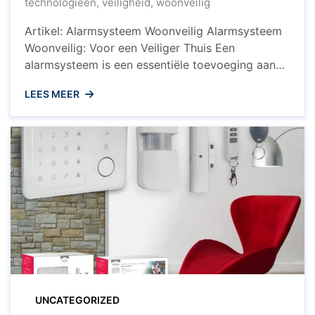
technologieën
,
veiligheid
,
woonveilig
Artikel: Alarmsysteem Woonveilig Alarmsysteem
Woonveilig: Voor een Veiliger Thuis Een
alarmsysteem is een essentiële toevoeging aan
uw woning om de veiligheid van uw gezin en
LEES MEER
eigendommen te waarborgen. Woonveilig biedt
een geavanceerd alarmsysteem dat zorgt voor
gemoedsrust en bescherming tegen inbraak en
andere noodsituaties. Waarom Kiezen voor
Alarmsysteem Woonveilig? Het alarmsysteem van
Woonveilig is eenvoudig ...
UNCATEGORIZED