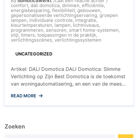
op
By
domoticawerkt
Laat een reactie achter
Optimaliseer
comfort
,
dali domotica
,
dimmen
,
efficiëntie
,
Je
energiebesparing
,
flexibiliteit
,
gebouwen
,
Verlichting
gepersonaliseerde verlichtingservaring
,
groepen
met
lampen
,
individuele controle
,
integratie
,
DALI
kleurtemperaturen
,
lampen
,
lichtniveaus
,
Domotica
programmeren
,
sensoren
,
smart home-systemen
,
stijl
,
timers
,
toepassingen in de praktijk
,
verlichtingsscènes
,
verlichtingssystemen
UNCATEGORIZED
Artikel: DALI Domotica DALI Domotica: Slimme
Verlichting op Zijn Best Domotica is de toekomst
van woningautomatisering, en een van de meest
opvallende toepassingen is DALI (Digital
READ MORE
Addressable Lighting Interface) domotica. DALI is
een gestandaardiseerd protocol dat wordt
gebruikt voor het aansturen van
verlichtingssystemen in gebouwen, waaronder
Zoeken
woningen. Met DALI domotica kunnen gebruikers
hun verlichting op ...