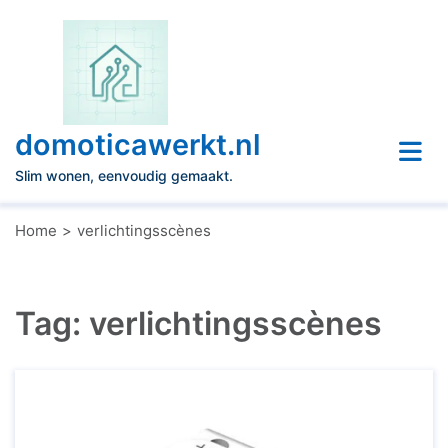
Naar
de
inhoud
gaan
domoticawerkt.nl
Slim wonen, eenvoudig gemaakt.
Home
verlichtingsscènes
Tag:
verlichtingsscènes