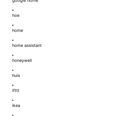
google home
hoe
home
home assistant
honeywell
huis
ifttt
ikea