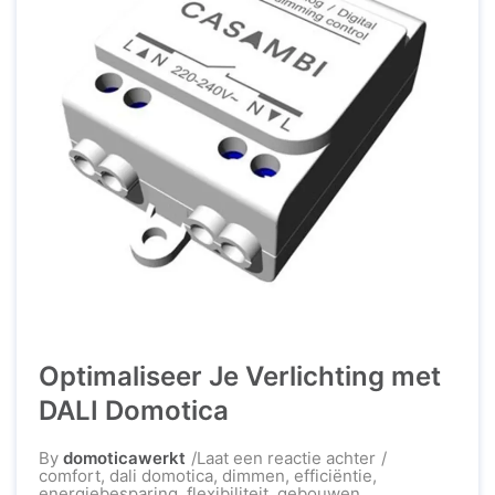
Optimaliseer Je Verlichting met
DALI Domotica
op
By
domoticawerkt
Laat een reactie achter
Optimaliseer
comfort
,
dali domotica
,
dimmen
,
efficiëntie
,
Je
energiebesparing
,
flexibiliteit
,
gebouwen
,