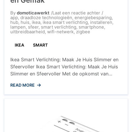
en Gemak
op
By
domoticawerkt
Laat een reactie achter
Transformeer
app
,
draadloze technologieën
,
energiebesparing
,
je
hub
,
huis
,
ikea
,
ikea smart verlichting
,
installeren
,
huis
lampen
,
sfeer
,
smart verlichting
,
smartphone
,
met
uitbreidbaarheid
,
wifi-netwerk
,
zigbee
Ikea
Smart
IKEA
SMART
Verlichting:
Creëer
Sfeer
Ikea Smart Verlichting: Maak Je Huis Slimmer en
en
Gemak
Sfeervoller Ikea Smart Verlichting: Maak Je Huis
Slimmer en Sfeervoller Met de opkomst van
slimme technologieën wordt ook onze verlichting
READ MORE
steeds slimmer. Ikea speelt hierop in met hun
assortiment van smart verlichting, waarmee je
niet alleen de sfeer in huis kunt aanpassen, maar
ook energie kunt besparen ...