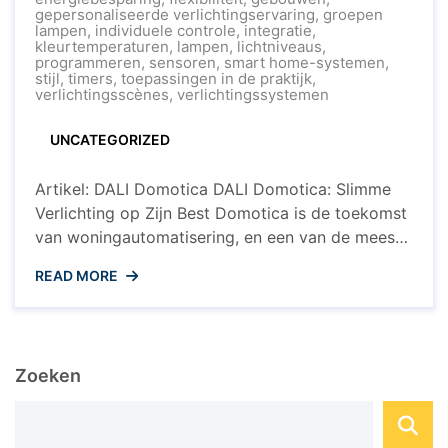
Verlichting
gepersonaliseerde verlichtingservaring
,
groepen
met
lampen
,
individuele controle
,
integratie
,
DALI
kleurtemperaturen
,
lampen
,
lichtniveaus
,
Domotica
programmeren
,
sensoren
,
smart home-systemen
,
stijl
,
timers
,
toepassingen in de praktijk
,
verlichtingsscènes
,
verlichtingssystemen
UNCATEGORIZED
Artikel: DALI Domotica DALI Domotica: Slimme
Verlichting op Zijn Best Domotica is de toekomst
van woningautomatisering, en een van de meest
opvallende toepassingen is DALI (Digital
READ MORE
Addressable Lighting Interface) domotica. DALI is
een gestandaardiseerd protocol dat wordt
gebruikt voor het aansturen van
verlichtingssystemen in gebouwen, waaronder
Zoeken
woningen. Met DALI domotica kunnen gebruikers
hun verlichting op ...