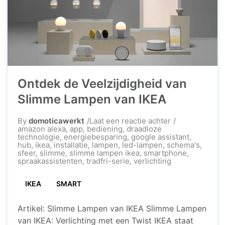
Ontdek de Veelzijdigheid van
Slimme Lampen van IKEA
op
By
domoticawerkt
Laat een reactie achter
Ontdek
amazon alexa
,
app
,
bediening
,
draadloze
de
technologie
,
energiebesparing
,
google assistant
,
Veelzijdigheid
hub
,
ikea
,
installatie
,
lampen
,
led-lampen
,
schema's
,
van
sfeer
,
slimme
,
slimme lampen ikea
,
smartphone
,
Slimme
spraakassistenten
,
tradfri-serie
,
verlichting
Lampen
van
IKEA
SMART
IKEA
Artikel: Slimme Lampen van IKEA Slimme Lampen
van IKEA: Verlichting met een Twist IKEA staat