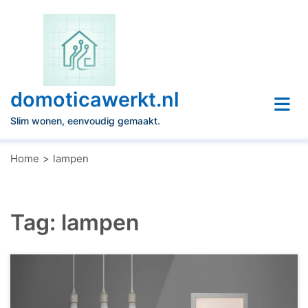
Naar
de
inhoud
gaan
domoticawerkt.nl
Slim wonen, eenvoudig gemaakt.
Home
lampen
Tag:
lampen