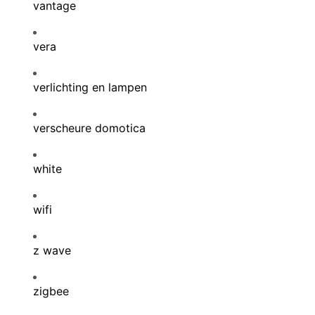
vantage
vera
verlichting en lampen
verscheure domotica
white
wifi
z wave
zigbee