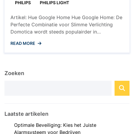
voor
PHILIPS
PHILIPS LIGHT
Slimme
Verlichting
Artikel: Hue Google Home Hue Google Home: De
Perfecte Combinatie voor Slimme Verlichting
Domotica wordt steeds populairder in
huishoudens over de hele wereld, en een van de
READ MORE
meest geliefde toepassingen is slimme
verlichting. Philips Hue en Google Home zijn twee
toonaangevende merken op dit gebied, en
wanneer ze worden gecombineerd, ontstaat er
Zoeken
een naadloze en ...
Laatste artikelen
Optimale Beveiliging: Kies het Juiste
Alarmsysteem voor Bedrijven