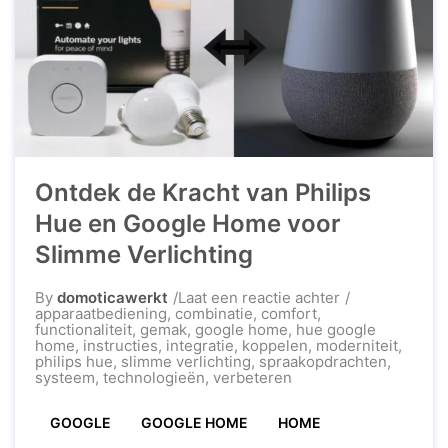
Ontdek de Kracht van Philips
Hue en Google Home voor
Slimme Verlichting
op
By
domoticawerkt
Laat een reactie achter
Ontdek
apparaatbediening
,
combinatie
,
comfort
,
de
functionaliteit
,
gemak
,
google home
,
hue google
Kracht
home
,
instructies
,
integratie
,
koppelen
,
moderniteit
,
van
philips hue
,
slimme verlichting
,
spraakopdrachten
,
Philips
systeem
,
technologieën
,
verbeteren
Hue
en
GOOGLE
GOOGLE HOME
HOME
Google
Home