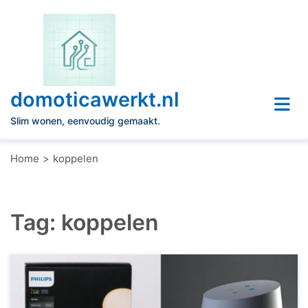
Naar
de
inhoud
gaan
domoticawerkt.nl
Slim wonen, eenvoudig gemaakt.
Home
koppelen
Tag:
koppelen