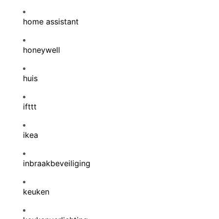
home assistant
honeywell
huis
ifttt
ikea
inbraakbeveiliging
keuken