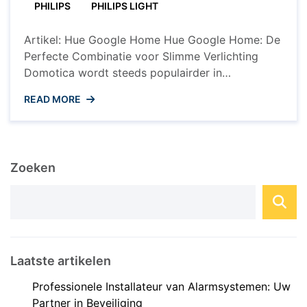
voor
PHILIPS
PHILIPS LIGHT
Slimme
Verlichting
Artikel: Hue Google Home Hue Google Home: De
Perfecte Combinatie voor Slimme Verlichting
Domotica wordt steeds populairder in
huishoudens over de hele wereld, en een van de
READ MORE
meest geliefde toepassingen is slimme
verlichting. Philips Hue en Google Home zijn twee
toonaangevende merken op dit gebied, en
wanneer ze worden gecombineerd, ontstaat er
Zoeken
een naadloze en ...
Laatste artikelen
Professionele Installateur van Alarmsystemen: Uw
Partner in Beveiliging