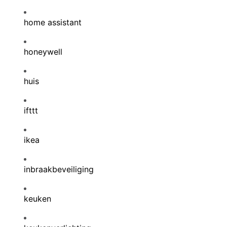
home assistant
honeywell
huis
ifttt
ikea
inbraakbeveiliging
keuken