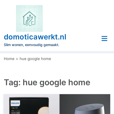
Naar
de
inhoud
gaan
domoticawerkt.nl
Slim wonen, eenvoudig gemaakt.
Home
hue google home
Tag:
hue google home