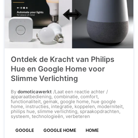
Ontdek de Kracht van Philips
Hue en Google Home voor
Slimme Verlichting
op
By
domoticawerkt
Laat een reactie achter
Ontdek
apparaatbediening
,
combinatie
,
comfort
,
de
functionaliteit
,
gemak
,
google home
,
hue google
Kracht
home
,
instructies
,
integratie
,
koppelen
,
moderniteit
,
van
philips hue
,
slimme verlichting
,
spraakopdrachten
,
Philips
systeem
,
technologieën
,
verbeteren
Hue
en
GOOGLE
GOOGLE HOME
HOME
Google
Home