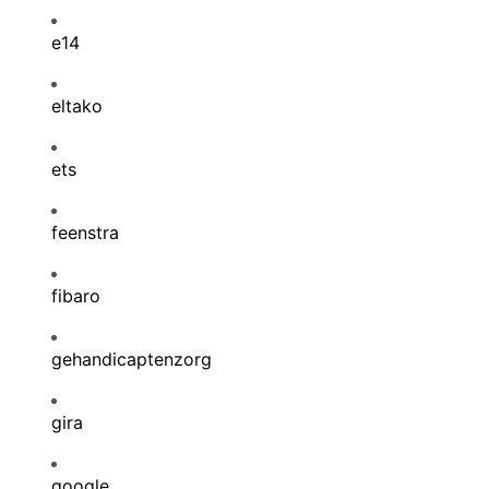
e14
eltako
ets
feenstra
fibaro
gehandicaptenzorg
gira
google