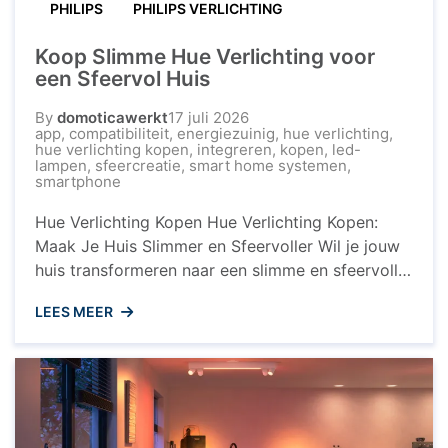
PHILIPS
PHILIPS VERLICHTING
Koop Slimme Hue Verlichting voor
een Sfeervol Huis
By
domoticawerkt
17 juli 2026
app
,
compatibiliteit
,
energiezuinig
,
hue verlichting
,
hue verlichting kopen
,
integreren
,
kopen
,
led-
lampen
,
sfeercreatie
,
smart home systemen
,
smartphone
Hue Verlichting Kopen Hue Verlichting Kopen:
Maak Je Huis Slimmer en Sfeervoller Wil je jouw
huis transformeren naar een slimme en sfeervolle
omgeving? Dan is het kopen van Hue verlichting
LEES MEER
een uitstekende keuze. Hue verlichting,
ontwikkeld door Philips, biedt een breed scala
aan slimme verlichtingsoplossingen die je
volledig kunt aanpassen aan jouw behoeften en
voorkeuren. ...