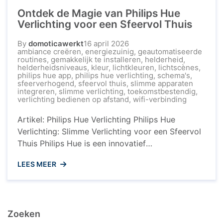
Ontdek de Magie van Philips Hue
Verlichting voor een Sfeervol Thuis
By
domoticawerkt
16 april 2026
ambiance creëren
,
energiezuinig
,
geautomatiseerde
routines
,
gemakkelijk te installeren
,
helderheid
,
helderheidsniveaus
,
kleur
,
lichtkleuren
,
lichtscènes
,
philips hue app
,
philips hue verlichting
,
schema's
,
sfeerverhogend
,
sfeervol thuis
,
slimme apparaten
integreren
,
slimme verlichting
,
toekomstbestendig
,
verlichting bedienen op afstand
,
wifi-verbinding
Artikel: Philips Hue Verlichting Philips Hue
Verlichting: Slimme Verlichting voor een Sfeervol
Thuis Philips Hue is een innovatief
verlichtingssysteem dat uw huis transformeert in
LEES MEER
een slimme en sfeervolle omgeving. Met Philips
Hue kunt u de verlichting aanpassen aan uw
stemming, activiteiten en zelfs aan de tijd van de
dag. Kenmerken van Philips Hue Met Philips ...
Zoeken