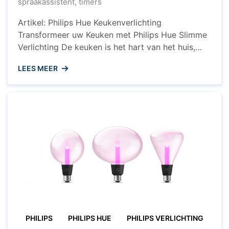
spraakassistent
,
timers
Artikel: Philips Hue Keukenverlichting
Transformeer uw Keuken met Philips Hue Slimme
Verlichting De keuken is het hart van het huis,
waar we samenkomen om te koken, te eten en te
LEES MEER
genieten van kostbare momenten met familie en
vrienden. Met Philips Hue keukenverlichting kunt
u de sfeer en functionaliteit van uw keuken naar
een hoger niveau ...
PHILIPS
PHILIPS HUE
PHILIPS VERLICHTING