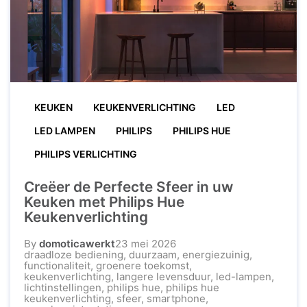
KEUKEN
KEUKENVERLICHTING
LED
LED LAMPEN
PHILIPS
PHILIPS HUE
PHILIPS VERLICHTING
Creëer de Perfecte Sfeer in uw
Keuken met Philips Hue
Keukenverlichting
By
domoticawerkt
23 mei 2026
draadloze bediening
,
duurzaam
,
energiezuinig
,
functionaliteit
,
groenere toekomst
,
keukenverlichting
,
langere levensduur
,
led-lampen
,
lichtinstellingen
,
philips hue
,
philips hue
keukenverlichting
,
sfeer
,
smartphone
,