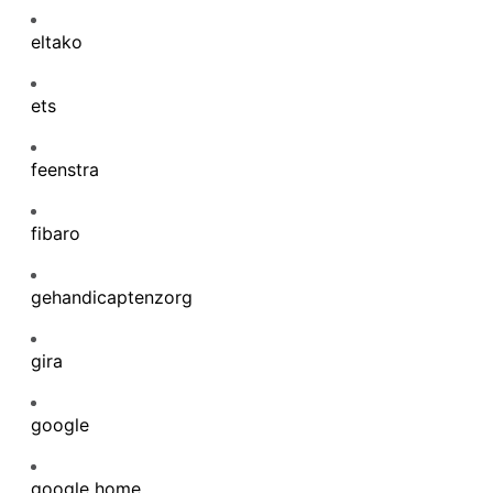
eltako
ets
feenstra
fibaro
gehandicaptenzorg
gira
google
google home