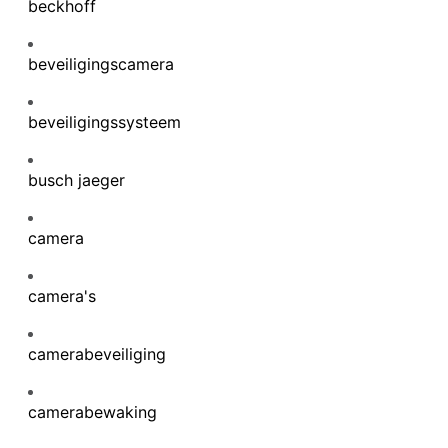
beckhoff
beveiligingscamera
beveiligingssysteem
busch jaeger
camera
camera's
camerabeveiliging
camerabewaking