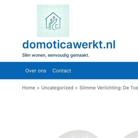
Naar
de
inhoud
gaan
domoticawerkt.nl
Slim wonen, eenvoudig gemaakt.
Over ons
Contact
Home
Uncategorized
Slimme Verlichting: De To