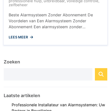
professionele hulp
,
uitbreidbaar
,
volledige controle
,
zelfbeheer
Beste Alarmsysteem Zonder Abonnement De
Voordelen van Een Alarmsysteem Zonder
Abonnement Een alarmsysteem zonder
abonnement wordt steeds populairder onder
LEES MEER
huiseigenaren die op zoek zijn naar een
betaalbare en effectieve manier om hun huis te
beveiligen. In tegenstelling tot traditionele
beveiligingssystemen die vaak gepaard gaan met
Zoeken
langdurige contracten en maandelijkse kosten,
biedt een alarmsysteem zonder abonnement ...
Laatste artikelen
Professionele Installateur van Alarmsystemen: Uw
Partner in Beveiliging