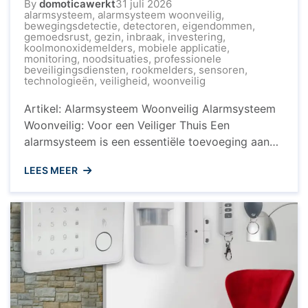
By
domoticawerkt
31 juli 2026
alarmsysteem
,
alarmsysteem woonveilig
,
bewegingsdetectie
,
detectoren
,
eigendommen
,
gemoedsrust
,
gezin
,
inbraak
,
investering
,
koolmonoxidemelders
,
mobiele applicatie
,
monitoring
,
noodsituaties
,
professionele
beveiligingsdiensten
,
rookmelders
,
sensoren
,
technologieën
,
veiligheid
,
woonveilig
Artikel: Alarmsysteem Woonveilig Alarmsysteem
Woonveilig: Voor een Veiliger Thuis Een
alarmsysteem is een essentiële toevoeging aan
uw woning om de veiligheid van uw gezin en
LEES MEER
eigendommen te waarborgen. Woonveilig biedt
een geavanceerd alarmsysteem dat zorgt voor
gemoedsrust en bescherming tegen inbraak en
andere noodsituaties. Waarom Kiezen voor
Alarmsysteem Woonveilig? Het alarmsysteem van
Woonveilig is eenvoudig ...