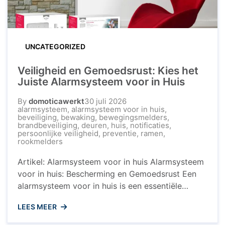
UNCATEGORIZED
Veiligheid en Gemoedsrust: Kies het
Juiste Alarmsysteem voor in Huis
By
domoticawerkt
30 juli 2026
alarmsysteem
,
alarmsysteem voor in huis
,
beveiliging
,
bewaking
,
bewegingsmelders
,
brandbeveiliging
,
deuren
,
huis
,
notificaties
,
persoonlijke veiligheid
,
preventie
,
ramen
,
rookmelders
Artikel: Alarmsysteem voor in huis Alarmsysteem
voor in huis: Bescherming en Gemoedsrust Een
alarmsysteem voor in huis is een essentiële
investering om uw woning en uw dierbaren te
LEES MEER
beschermen tegen ongewenste indringers. Met
de toenemende bezorgdheid over veiligheid is