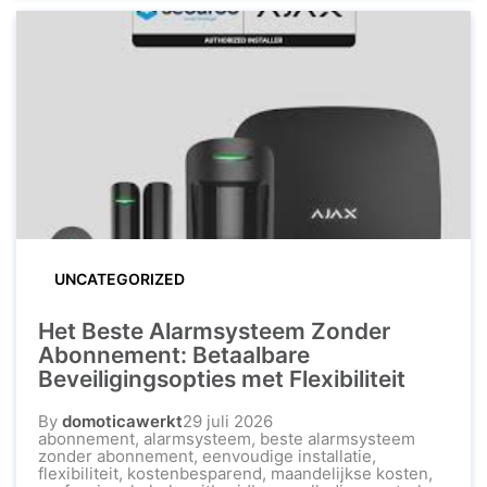
het installeren van een betrouwbaar
alarmsysteem een verstandige keuze die
gemoedsrust biedt, zowel wanneer u thuis ...
UNCATEGORIZED
Het Beste Alarmsysteem Zonder
Abonnement: Betaalbare
Beveiligingsopties met Flexibiliteit
By
domoticawerkt
29 juli 2026
abonnement
,
alarmsysteem
,
beste alarmsysteem
zonder abonnement
,
eenvoudige installatie
,
flexibiliteit
,
kostenbesparend
,
maandelijkse kosten
,