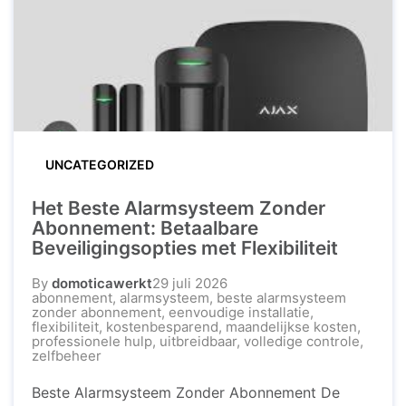
UNCATEGORIZED
Het Beste Alarmsysteem Zonder
Abonnement: Betaalbare
Beveiligingsopties met Flexibiliteit
By
domoticawerkt
29 juli 2026
abonnement
,
alarmsysteem
,
beste alarmsysteem
zonder abonnement
,
eenvoudige installatie
,
flexibiliteit
,
kostenbesparend
,
maandelijkse kosten
,
professionele hulp
,
uitbreidbaar
,
volledige controle
,
zelfbeheer
Beste Alarmsysteem Zonder Abonnement De