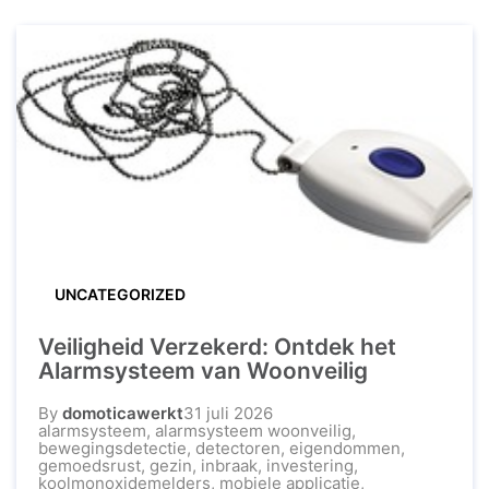
UNCATEGORIZED
Veiligheid Verzekerd: Ontdek het
Alarmsysteem van Woonveilig
By
domoticawerkt
31 juli 2026
alarmsysteem
,
alarmsysteem woonveilig
,
bewegingsdetectie
,
detectoren
,
eigendommen
,
gemoedsrust
,
gezin
,
inbraak
,
investering
,
koolmonoxidemelders
,
mobiele applicatie
,