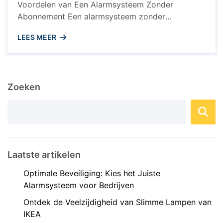
Voordelen van Een Alarmsysteem Zonder
Abonnement Een alarmsysteem zonder
abonnement wordt steeds populairder onder
LEES MEER
huiseigenaren die op zoek zijn naar een
betaalbare en effectieve manier om hun huis te
beveiligen. In tegenstelling tot traditionele
beveiligingssystemen die vaak gepaard gaan met
Zoeken
langdurige contracten en maandelijkse kosten,
biedt een alarmsysteem zonder abonnement ...
Laatste artikelen
Optimale Beveiliging: Kies het Juiste
Alarmsysteem voor Bedrijven
Ontdek de Veelzijdigheid van Slimme Lampen van
IKEA