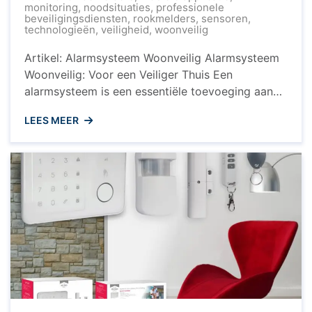
monitoring
,
noodsituaties
,
professionele
beveiligingsdiensten
,
rookmelders
,
sensoren
,
technologieën
,
veiligheid
,
woonveilig
Artikel: Alarmsysteem Woonveilig Alarmsysteem
Woonveilig: Voor een Veiliger Thuis Een
alarmsysteem is een essentiële toevoeging aan
uw woning om de veiligheid van uw gezin en
LEES MEER
eigendommen te waarborgen. Woonveilig biedt
een geavanceerd alarmsysteem dat zorgt voor
gemoedsrust en bescherming tegen inbraak en
andere noodsituaties. Waarom Kiezen voor
Alarmsysteem Woonveilig? Het alarmsysteem van
Woonveilig is eenvoudig ...