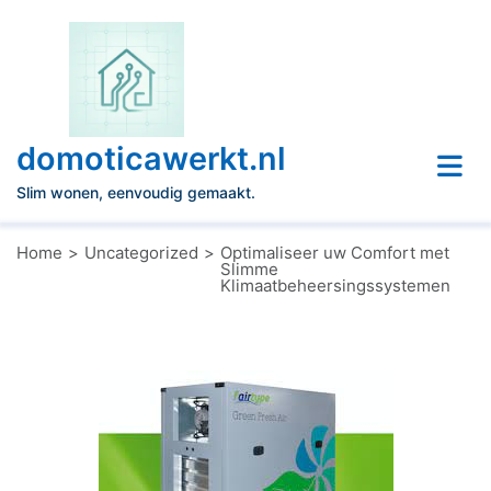
Naar
de
inhoud
gaan
domoticawerkt.nl
Slim wonen, eenvoudig gemaakt.
Home
Uncategorized
Optimaliseer uw Comfort met
Slimme
Klimaatbeheersingssystemen