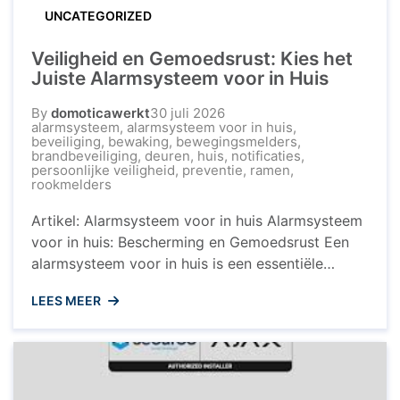
UNCATEGORIZED
Veiligheid en Gemoedsrust: Kies het
Juiste Alarmsysteem voor in Huis
By
domoticawerkt
30 juli 2026
alarmsysteem
,
alarmsysteem voor in huis
,
beveiliging
,
bewaking
,
bewegingsmelders
,
brandbeveiliging
,
deuren
,
huis
,
notificaties
,
persoonlijke veiligheid
,
preventie
,
ramen
,
rookmelders
Artikel: Alarmsysteem voor in huis Alarmsysteem
voor in huis: Bescherming en Gemoedsrust Een
alarmsysteem voor in huis is een essentiële
investering om uw woning en uw dierbaren te
LEES MEER
beschermen tegen ongewenste indringers. Met
de toenemende bezorgdheid over veiligheid is
het installeren van een betrouwbaar
alarmsysteem een verstandige keuze die
gemoedsrust biedt, zowel wanneer u thuis ...