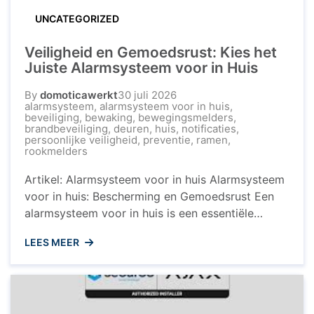
UNCATEGORIZED
Veiligheid en Gemoedsrust: Kies het
Juiste Alarmsysteem voor in Huis
By
domoticawerkt
30 juli 2026
alarmsysteem
,
alarmsysteem voor in huis
,
beveiliging
,
bewaking
,
bewegingsmelders
,
brandbeveiliging
,
deuren
,
huis
,
notificaties
,
persoonlijke veiligheid
,
preventie
,
ramen
,
rookmelders
Artikel: Alarmsysteem voor in huis Alarmsysteem
voor in huis: Bescherming en Gemoedsrust Een
alarmsysteem voor in huis is een essentiële
investering om uw woning en uw dierbaren te
LEES MEER
beschermen tegen ongewenste indringers. Met
de toenemende bezorgdheid over veiligheid is
het installeren van een betrouwbaar
alarmsysteem een verstandige keuze die