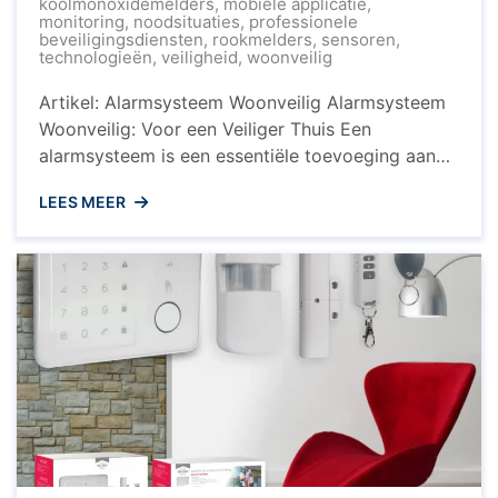
koolmonoxidemelders
,
mobiele applicatie
,
monitoring
,
noodsituaties
,
professionele
beveiligingsdiensten
,
rookmelders
,
sensoren
,
technologieën
,
veiligheid
,
woonveilig
Artikel: Alarmsysteem Woonveilig Alarmsysteem
Woonveilig: Voor een Veiliger Thuis Een
alarmsysteem is een essentiële toevoeging aan
uw woning om de veiligheid van uw gezin en
LEES MEER
eigendommen te waarborgen. Woonveilig biedt
een geavanceerd alarmsysteem dat zorgt voor
gemoedsrust en bescherming tegen inbraak en
andere noodsituaties. Waarom Kiezen voor
Alarmsysteem Woonveilig? Het alarmsysteem van
Woonveilig is eenvoudig ...