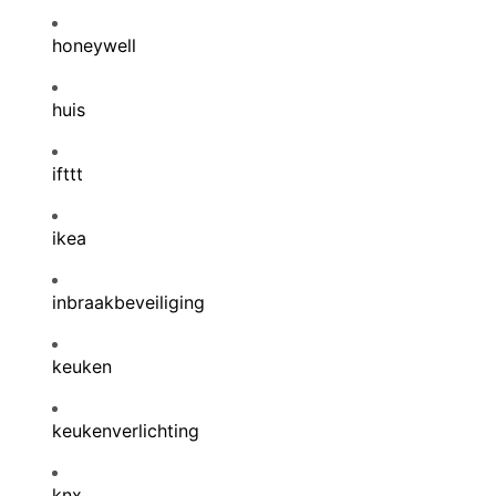
honeywell
huis
ifttt
ikea
inbraakbeveiliging
keuken
keukenverlichting
knx