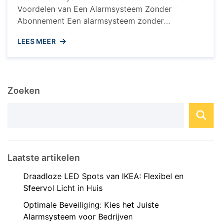
Voordelen van Een Alarmsysteem Zonder
Abonnement Een alarmsysteem zonder
abonnement wordt steeds populairder onder
LEES MEER
huiseigenaren die op zoek zijn naar een
betaalbare en effectieve manier om hun huis te
beveiligen. In tegenstelling tot traditionele
beveiligingssystemen die vaak gepaard gaan met
Zoeken
langdurige contracten en maandelijkse kosten,
biedt een alarmsysteem zonder abonnement ...
Laatste artikelen
Draadloze LED Spots van IKEA: Flexibel en
Sfeervol Licht in Huis
Optimale Beveiliging: Kies het Juiste
Alarmsysteem voor Bedrijven