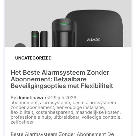
gemoedsrust biedt, zowel wanneer u thuis ...
UNCATEGORIZED
Het Beste Alarmsysteem Zonder
Abonnement: Betaalbare
Beveiligingsopties met Flexibiliteit
By
domoticawerkt
29 juli 2026
abonnement
,
alarmsysteem
,
beste alarmsysteem
zonder abonnement
,
eenvoudige installatie
,
flexibiliteit
,
kostenbesparend
,
maandelijkse kosten
,
professionele hulp
,
uitbreidbaar
,
volledige controle
,
zelfbeheer
Beste Alarmsysteem Zonder Abonnement De