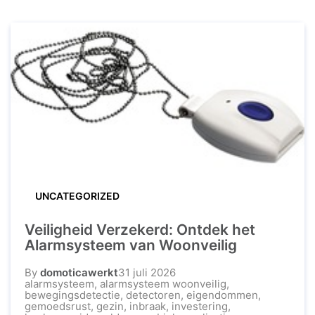
UNCATEGORIZED
Veiligheid Verzekerd: Ontdek het
Alarmsysteem van Woonveilig
By
domoticawerkt
31 juli 2026
alarmsysteem
,
alarmsysteem woonveilig
,
bewegingsdetectie
,
detectoren
,
eigendommen
,
gemoedsrust
,
gezin
,
inbraak
,
investering
,