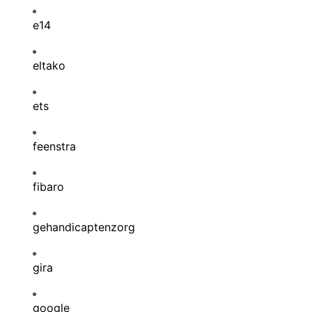
e14
eltako
ets
feenstra
fibaro
gehandicaptenzorg
gira
google