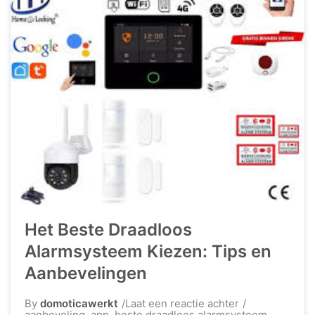
effectieve manier om gemoedsrust te krijgen en
uw eigendommen te beveiligen. Waarom een ...
Het Beste Draadloos
Alarmsysteem Kiezen: Tips en
Aanbevelingen
op
By
domoticawerkt
Laat een reactie achter
Het
aanbeveling
,
app
,
beste draadloos alarmsysteem
,