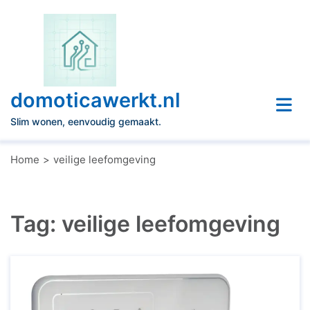
Naar
de
inhoud
gaan
domoticawerkt.nl
Slim wonen, eenvoudig gemaakt.
Home
veilige leefomgeving
Tag:
veilige leefomgeving