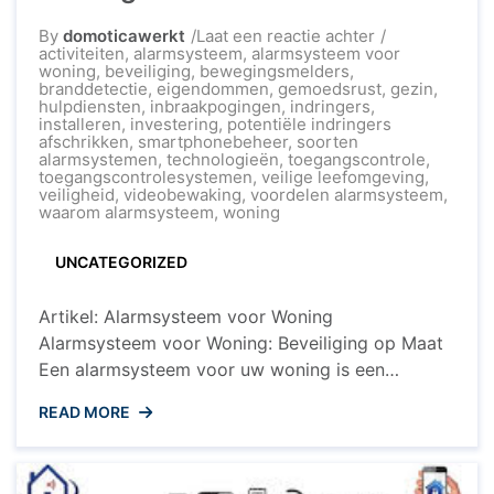
op
By
domoticawerkt
Laat een reactie achter
Veiligheid
activiteiten
,
alarmsysteem
,
alarmsysteem voor
Verzekerd:
woning
,
beveiliging
,
bewegingsmelders
,
Kies
branddetectie
,
eigendommen
,
gemoedsrust
,
gezin
,
het
hulpdiensten
,
inbraakpogingen
,
indringers
,
Juiste
installeren
,
investering
,
potentiële indringers
Alarmsysteem
afschrikken
,
smartphonebeheer
,
soorten
voor
alarmsystemen
,
technologieën
,
toegangscontrole
,
uw
toegangscontrolesystemen
,
veilige leefomgeving
,
Woning
veiligheid
,
videobewaking
,
voordelen alarmsysteem
,
waarom alarmsysteem
,
woning
UNCATEGORIZED
Artikel: Alarmsysteem voor Woning
Alarmsysteem voor Woning: Beveiliging op Maat
Een alarmsysteem voor uw woning is een
essentiële investering om uw huis en gezin te
READ MORE
beschermen tegen ongewenste indringers. Met
de toenemende bezorgdheid over veiligheid, is
het installeren van een alarmsysteem een