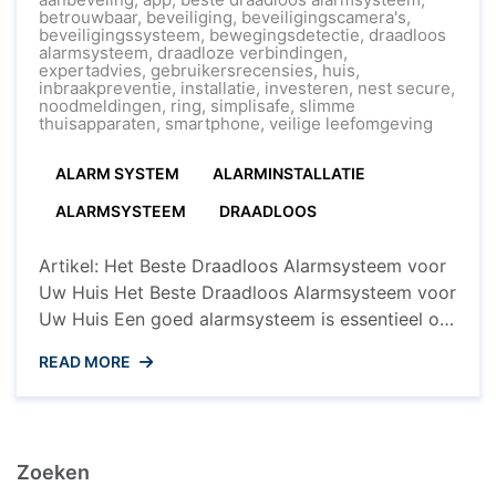
Beste
betrouwbaar
,
beveiliging
,
beveiligingscamera's
,
Draadloos
beveiligingssysteem
,
bewegingsdetectie
,
draadloos
Alarmsysteem
alarmsysteem
,
draadloze verbindingen
,
Kiezen:
expertadvies
,
gebruikersrecensies
,
huis
,
Tips
inbraakpreventie
,
installatie
,
investeren
,
nest secure
,
en
noodmeldingen
,
ring
,
simplisafe
,
slimme
Aanbevelingen
thuisapparaten
,
smartphone
,
veilige leefomgeving
ALARM SYSTEM
ALARMINSTALLATIE
ALARMSYSTEEM
DRAADLOOS
Artikel: Het Beste Draadloos Alarmsysteem voor
Uw Huis Het Beste Draadloos Alarmsysteem voor
Uw Huis Een goed alarmsysteem is essentieel om
uw huis en uw dierbaren te beschermen tegen
READ MORE
indringers en ongewenste situaties. Met de
opkomst van draadloze technologieën zijn
draadloze alarmsystemen steeds populairder
geworden vanwege hun gemak, flexibiliteit en
Zoeken
betrouwbaarheid. Maar wat is nu ...