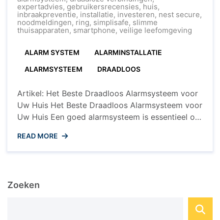
Kiezen:
expertadvies
,
gebruikersrecensies
,
huis
,
Tips
inbraakpreventie
,
installatie
,
investeren
,
nest secure
,
en
noodmeldingen
,
ring
,
simplisafe
,
slimme
Aanbevelingen
thuisapparaten
,
smartphone
,
veilige leefomgeving
ALARM SYSTEM
ALARMINSTALLATIE
ALARMSYSTEEM
DRAADLOOS
Artikel: Het Beste Draadloos Alarmsysteem voor
Uw Huis Het Beste Draadloos Alarmsysteem voor
Uw Huis Een goed alarmsysteem is essentieel om
uw huis en uw dierbaren te beschermen tegen
READ MORE
indringers en ongewenste situaties. Met de
opkomst van draadloze technologieën zijn
draadloze alarmsystemen steeds populairder
geworden vanwege hun gemak, flexibiliteit en
Zoeken
betrouwbaarheid. Maar wat is nu ...