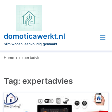
Naar
de
inhoud
gaan
domoticawerkt.nl
Slim wonen, eenvoudig gemaakt.
Home
expertadvies
Tag:
expertadvies