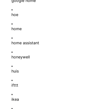
google home
hoe
home
home assistant
honeywell
huis
ifttt
ikea