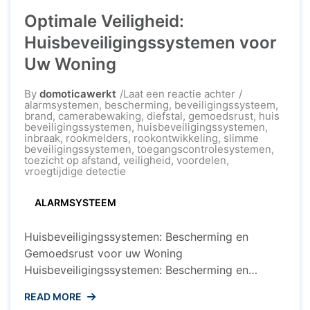
Optimale Veiligheid:
Huisbeveiligingssystemen voor
Uw Woning
op
By
domoticawerkt
Laat een reactie achter
Optimale
alarmsystemen
,
bescherming
,
beveiligingssysteem
,
Veiligheid:
brand
,
camerabewaking
,
diefstal
,
gemoedsrust
,
huis
Huisbeveiligi
beveiligingssystemen
,
huisbeveiligingssystemen
,
voor
inbraak
,
rookmelders
,
rookontwikkeling
,
slimme
Uw
beveiligingssystemen
,
toegangscontrolesystemen
,
Woning
toezicht op afstand
,
veiligheid
,
voordelen
,
vroegtijdige detectie
ALARMSYSTEEM
Huisbeveiligingssystemen: Bescherming en
Gemoedsrust voor uw Woning
Huisbeveiligingssystemen: Bescherming en
Gemoedsrust voor uw Woning De veiligheid van
READ MORE
uw huis en gezin is van het grootste belang.