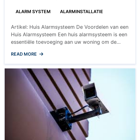
U
Moet
ALARM SYSTEM
ALARMINSTALLATIE
Weten
Over
Een
Artikel: Huis Alarmsysteem De Voordelen van een
Huis
Alarmsysteem
Huis Alarmsysteem Een huis alarmsysteem is een
essentiële toevoeging aan uw woning om de
veiligheid van uw gezin en eigendommen te
READ MORE
waarborgen. Met de toenemende zorgen over
inbraken en criminaliteit, biedt een alarmsysteem
gemoedsrust en bescherming. Hier zijn enkele
voordelen van het installeren van een huis
alarmsysteem: Diefstalpreventie ...