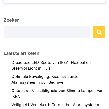
tegen inbraak, diefstal en vandalisme. Met de
toenemende behoefte aan veiligheid is het
installeren van een CCTV-systeem een
Zoeken
verstandige investering die gemoedsrust biedt en
...
Laatste artikelen
Draadloze LED Spots van IKEA: Flexibel en
Sfeervol Licht in Huis
Optimale Beveiliging: Kies het Juiste
Alarmsysteem voor Bedrijven
Ontdek de Veelzijdigheid van Slimme Lampen van
IKEA
Veiligheid Verzekerd: Ontdek het Alarmsysteem