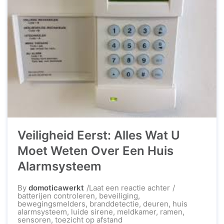
Veiligheid Eerst: Alles Wat U
Moet Weten Over Een Huis
Alarmsysteem
op
By
domoticawerkt
Laat een reactie achter
Veiligheid
batterijen controleren
,
beveiliging
,
Eerst:
bewegingsmelders
,
branddetectie
,
deuren
,
huis
Alles
alarmsysteem
,
luide sirene
,
meldkamer
,
ramen
,
Wat
sensoren
,
toezicht op afstand