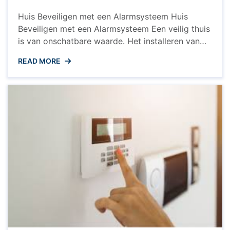
Huis Beveiligen met een Alarmsysteem Huis
Beveiligen met een Alarmsysteem Een veilig thuis
is van onschatbare waarde. Het installeren van
een alarmsysteem is een effectieve manier om de
READ MORE
beveiliging van uw huis te verbeteren en uw
gemoedsrust te vergroten. Of u nu op vakantie
bent of gewoon thuis ontspant, een goed
alarmsysteem kan u helpen ...