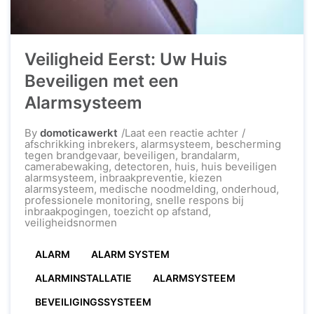
Veiligheid Eerst: Uw Huis
Beveiligen met een
Alarmsysteem
op
By
domoticawerkt
Laat een reactie achter
Veiligheid
afschrikking inbrekers
,
alarmsysteem
,
bescherming
Eerst:
tegen brandgevaar
,
beveiligen
,
brandalarm
,
Uw
camerabewaking
,
detectoren
,
huis
,
huis beveiligen
Huis
alarmsysteem
,
inbraakpreventie
,
kiezen
Beveiligen
alarmsysteem
,
medische noodmelding
,
onderhoud
,
met
professionele monitoring
,
snelle respons bij
een
inbraakpogingen
,
toezicht op afstand
,
Alarmsysteem
veiligheidsnormen
ALARM
ALARM SYSTEM
ALARMINSTALLATIE
ALARMSYSTEEM
BEVEILIGINGSSYSTEEM