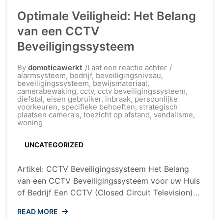
Optimale Veiligheid: Het Belang
van een CCTV
Beveiligingssysteem
op
By
domoticawerkt
Laat een reactie achter
Optimale
alarmsysteem
,
bedrijf
,
beveiligingsniveau
,
Veiligheid:
beveiligingssysteem
,
bewijsmateriaal
,
Het
camerabewaking
,
cctv
,
cctv beveiligingssysteem
,
Belang
diefstal
,
eisen gebruiker
,
inbraak
,
persoonlijke
van
voorkeuren
,
specifieke behoeften
,
strategisch
een
plaatsen camera's
,
toezicht op afstand
,
vandalisme
,
CCTV
woning
Beveiligingssy
UNCATEGORIZED
Artikel: CCTV Beveiligingssysteem Het Belang
van een CCTV Beveiligingssysteem voor uw Huis
of Bedrijf Een CCTV (Closed Circuit Television)
beveiligingssysteem is een essentieel instrument
READ MORE
geworden om huizen en bedrijven te beschermen