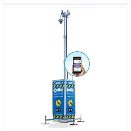
Gelukkig zijn er tegenwoordig geavanceerde
huisbeveiligingssystemen beschikbaar die u
helpen om uw woning te beschermen tegen
inbraak, brand en andere noodsituaties. Deze
systemen bieden niet alleen een extra laag ...