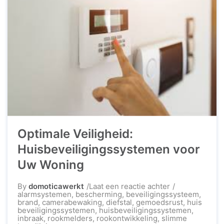
Optimale Veiligheid:
Huisbeveiligingssystemen voor
Uw Woning
op
By
domoticawerkt
Laat een reactie achter
Optimale
alarmsystemen
,
bescherming
,
beveiligingssysteem
,
Veiligheid:
brand
,
camerabewaking
,
diefstal
,
gemoedsrust
,
huis
Huisbeveiligi
beveiligingssystemen
,
huisbeveiligingssystemen
,
voor
inbraak
,
rookmelders
,
rookontwikkeling
,
slimme