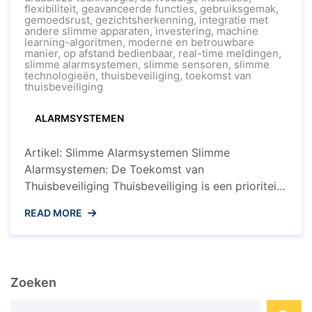
Toekomst
flexibiliteit
,
geavanceerde functies
,
gebruiksgemak
,
van
gemoedsrust
,
gezichtsherkenning
,
integratie met
Thuisbeveiligin
andere slimme apparaten
,
investering
,
machine
Slimme
learning-algoritmen
,
moderne en betrouwbare
Alarmsysteme
manier
,
op afstand bedienbaar
,
real-time meldingen
,
in
slimme alarmsystemen
,
slimme sensoren
,
slimme
Actie
technologieën
,
thuisbeveiliging
,
toekomst van
thuisbeveiliging
ALARMSYSTEMEN
Artikel: Slimme Alarmsystemen Slimme
Alarmsystemen: De Toekomst van
Thuisbeveiliging Thuisbeveiliging is een prioriteit
voor veel huiseigenaren, en met de opkomst van
READ MORE
slimme technologieën is het beveiligen van uw
huis nog nooit zo geavanceerd en
gebruiksvriendelijk geweest. Slimme
alarmsystemen bieden een innovatieve
Zoeken
benadering van thuisbeveiliging, waardoor u uw
eigendommen kunt beschermen en gemoedsrust