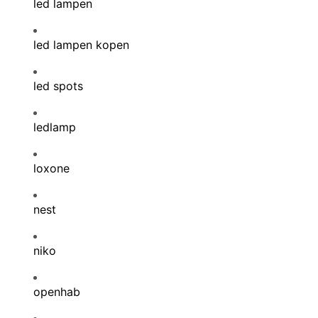
led lampen
led lampen kopen
led spots
ledlamp
loxone
nest
niko
openhab