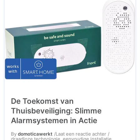
De Toekomst van
Thuisbeveiliging: Slimme
Alarmsystemen in Actie
op
By
domoticawerkt
Laat een reactie achter
De
draadloze technologie
,
eenvoudige installatie
,