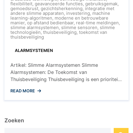
Toekomst
flexibiliteit
,
geavanceerde functies
,
gebruiksgemak
,
van
gemoedsrust
,
gezichtsherkenning
,
integratie met
Thuisbeveiligin
andere slimme apparaten
,
investering
,
machine
Slimme
learning-algoritmen
,
moderne en betrouwbare
Alarmsysteme
manier
,
op afstand bedienbaar
,
real-time meldingen
,
in
slimme alarmsystemen
,
slimme sensoren
,
slimme
Actie
technologieën
,
thuisbeveiliging
,
toekomst van
thuisbeveiliging
ALARMSYSTEMEN
Artikel: Slimme Alarmsystemen Slimme
Alarmsystemen: De Toekomst van
Thuisbeveiliging Thuisbeveiliging is een prioriteit
voor veel huiseigenaren, en met de opkomst van
READ MORE
slimme technologieën is het beveiligen van uw
huis nog nooit zo geavanceerd en
gebruiksvriendelijk geweest. Slimme
alarmsystemen bieden een innovatieve
Zoeken
benadering van thuisbeveiliging, waardoor u uw
eigendommen kunt beschermen en gemoedsrust