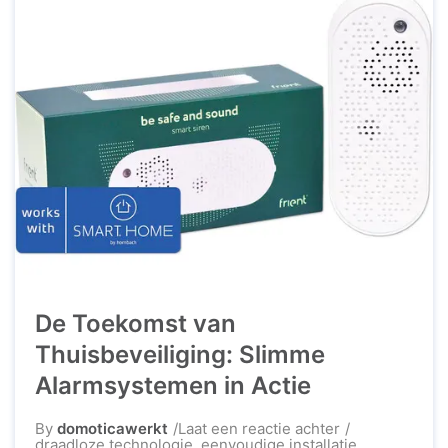
De Toekomst van
Thuisbeveiliging: Slimme
Alarmsystemen in Actie
op
By
domoticawerkt
Laat een reactie achter
De
draadloze technologie
,
eenvoudige installatie
,