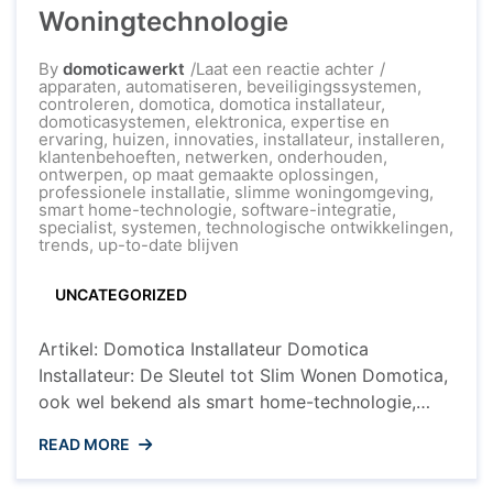
Woningtechnologie
op
By
domoticawerkt
Laat een reactie achter
De
apparaten
,
automatiseren
,
beveiligingssystemen
,
Rol
controleren
,
domotica
,
domotica installateur
,
van
domoticasystemen
,
elektronica
,
expertise en
de
ervaring
,
huizen
,
innovaties
,
installateur
,
installeren
,
Domotica
klantenbehoeften
,
netwerken
,
onderhouden
,
Installateur
ontwerpen
,
op maat gemaakte oplossingen
,
in
professionele installatie
,
slimme woningomgeving
,
Slimme
smart home-technologie
,
software-integratie
,
Woningtechnol
specialist
,
systemen
,
technologische ontwikkelingen
,
trends
,
up-to-date blijven
UNCATEGORIZED
Artikel: Domotica Installateur Domotica
Installateur: De Sleutel tot Slim Wonen Domotica,
ook wel bekend als smart home-technologie,
wordt steeds populairder in huizen over de hele
READ MORE
wereld. Het stelt huiseigenaren in staat om hun
woningen te automatiseren en te controleren met