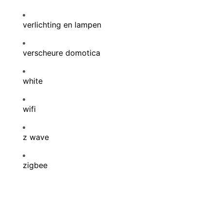
verlichting en lampen
verscheure domotica
white
wifi
z wave
zigbee